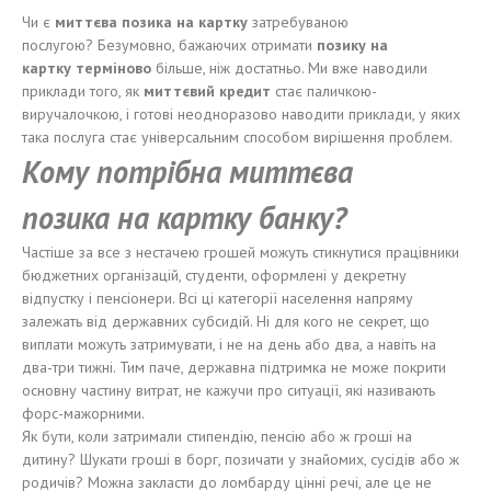
Чи є
миттєва позика на картку
затребуваною
послугою? Безумовно, бажаючих отримати
позику
на
карт
к
у
терміново
більше, ніж достатньо. Ми вже наводили
приклади того, як
миттєвий
кредит
стає паличкою-
виручалочкою, і готові неодноразово наводити приклади, у яких
така послуга стає універсальним способом вирішення проблем.
Кому потрібна миттєва
позика
на карт
к
у банк
у?
Частіше за все з нестачею грошей можуть стикнутися працівники
бюджетних організацій, студенти, оформлені у декретну
відпустку і пенсіонери. Всі ці категорії населення напряму
залежать від державних субсидій. Ні для кого не секрет, що
виплати можуть затримувати, і не на день або два, а навіть на
два-три тижні. Тим паче, державна підтримка не може покрити
основну частину витрат, не кажучи про ситуації, які називають
форс-мажорними.
Як бути, коли затримали стипендію, пенсію або ж гроші на
дитину? Шукати гроші в борг, позичати у знайомих, сусідів або ж
родичів? Можна закласти до ломбарду цінні речі, але це не