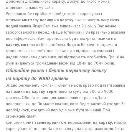
допомоги дистанційного сервісу, доступ до якого можна
отримати на нашому сайті.
Реєстрацію без проблем пройде кожен користувач і
отримає
миттєву
позику
на карт
к
у
вже за чверть часу після
подачі заявки. Якщо Вам вже виповнився 21 рік, у Вас немає
заборгованостей перед «Ваша Готівочка» і Ви правильно вказали
всю інформацію, Вам гарантовано буде відкрита
позика н
а
карт
к
у, м
иттєво
і без проблем. Якщо ж Ви хочете отримати
гроші готівкою, необхідно завітати до відділення компанії і
надати оригінали докментів, які підтвердять особистість. Гроші на
руки видаються громадянам віком від 18-ти до 70-ти років.
Обирайте
умови і беріть термінову позику
на
карт
к
у до 9000 гривен
ь
Згідно регламенту компанії, клієнти мають право подавати заявки
на
позики
на карт
к
у
терміново
на суму від 200 до 9000
гривень. Обов`язковою для заповнення є графа «Дата
повернення», де Ви маєте вказати, коли буде закритий кредит. За
необхідності, кредитний період може бути змінений. При
своєчасній сплаті
комісійних,
миттєвим
кредит
ом
,
переказаним
на карт
к
у
,
можна
користуватися довше. За це не стягуються додаткові комісійні та