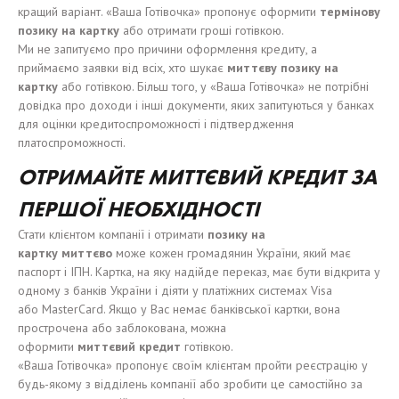
кращий варіант. «Ваша Готівочка» пропонує оформити
термінову
позику на картку
або отримати гроші готівкою.
Ми не запитуємо про причини оформлення кредиту, а
приймаємо заявки від всіх, хто шукає
м
иттєву
позику
на
карт
к
у
або готівкою. Більш того, у «Ваша Готівочка» не потрібні
довідка про доходи і інші документи, яких запитуються у банках
для оцінки кредитоспроможності і підтвердження
платоспроможності.
ОТРИМАЙТЕ
МИТТЄВИЙ
КРЕДИТ
ЗА
ПЕРШОЇ НЕОБХІДНОСТІ
Стати клієнтом компанії і отримати
позику
на
карт
к
у
миттєво
може кожен громадянин України, який має
паспорт і ІПН. Картка, на яку надійде переказ, має бути відкрита у
одному з банків України і діяти у платіжних системах Visa
або MasterCard. Якщо у Вас немає банківської картки, вона
прострочена або заблокована, можна
оформити
миттєвий
кредит
готівкою.
«Ваша Готівочка» пропонує своїм клієнтам пройти реєстрацію у
будь-якому з відділень компанії або зробити це самостійно за