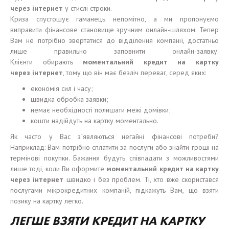
через
і
нтернет
у стислі строки.
Криза спустошує гаманець непомітно, а ми пропонуємо
виправити фінансове становище зручним онлайн-шляхом. Тепер
Вам не потрібно звертатися до відділення компанії, достатньо
лише правильно заповнити онлайн-заявку.
Клієнти обирають
моментальн
и
й кредит на карт
к
у
через
і
нтернет
, тому що він має безліч переваг, серед яких:
економія сил і часу;
швидка обробка заявки;
немає необхідності полишати межі домівки;
кошти надійдуть на картку моментально.
Як часто у Вас з`являються негайні фінансові потреби?
Наприклад: Вам потрібно сплатити за послуги або знайти гроші на
термінові покупки. Бажання будуть співпадати з можливостями
лише тоді, коли Ви оформите
моментальн
и
й кредит на карт
к
у
через
і
нтернет
швидко і без проблем. Ті, хто вже скористався
послугами мікрокредитних компаній, підкажуть Вам, що взяти
позику на картку легко.
ЛЕГШЕ ВЗЯТИ КРЕДИТ НА КАРТКУ