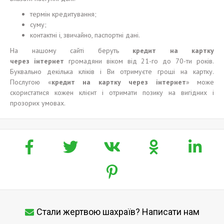
термін кредитування;
суму;
контактні і, звичайно, паспортні дані.
На нашому сайті беруть
кредит на карт
к
у
через
і
нтернет
громадяни віком від 21-го до 70-ти років.
Буквально декілька кліків і Ви отримуєте гроші на картку.
Послугою «
кредит на карт
к
у через
і
нтернет
» може
скористатися кожен клієнт і отримати позику на вигідних і
прозорих умовах.
Стали жертвою шахраїв? Написати нам