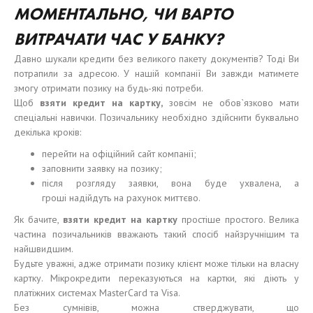
МОМЕНТАЛЬНО, ЧИ ВАРТО
ВИТРАЧАТИ ЧАС У БАНКУ?
Давно шукали кредити без великого пакету документів? Тоді Ви
потрапили за адресою. У нашій компанії Ви завжди матимете
змогу отримати позику на будь-які потреби.
Щоб
взяти
кредит на карт
к
у
,
зовсім не обов`язково мати
спеціальні навички. Позичальнику необхідно здійснити буквально
декілька кроків:
перейти на офіційний сайт компанії;
заповнити заявку на позику;
після розгляду заявки, вона буде ухвалена, а
гроші надійдуть на рахунок миттєво.
Як бачите,
взяти
кредит на карт
к
у
простіше простого. Велика
частина позичальників вважають такий спосіб найзручнішим та
найшвидшим.
Будьте уважні, адже отримати позику клієнт може тільки на власну
картку. Мікрокредити переказуються на картки, які діють у
платіжних системах MasterCard та Visa.
Без сумнівів, можна стверджувати, що