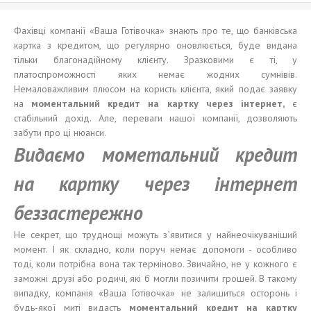
Фахівці компанії «Ваша Готівочка» знають про те, що банківська
картка з кредитом, що регулярно оновлюється, буде видана
тільки благонадійному клієнту. Зразковими є ті, у
платоспроможності яких немає жодних сумнівів.
Немаловажливим плюсом на користь клієнта, який подає заявку
на
моментальн
и
й кредит на карт
ку
через
і
нтернет,
є
стабільний дохід. Але, переваги нашої компанії, дозволяють
забути про ці нюанси.
Видаємо мометальний кредит
на картку через інтернет
беззастережно
Не секрет, що труднощі можуть з`явитися у найнеочікуваніший
момент. І як складно, коли поруч немає допомоги - особливо
тоді, коли потрібна вона так терміново. Звичайно, не у кожного є
заможні друзі або родичі, які б могли позичити грошей. В такому
випадку, компанія «Ваша Готівочка» не залишиться осторонь і
будь-якої миті видасть
моментальн
и
й кредит на карт
к
у