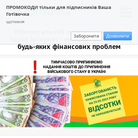
ПРОМОКОДИ тільки для підписників Ваша
Готівочка
щотижня
Моментальний кредит на картку
Заборонити
Дозволити
через інтернет - миттєве вирішення
будь-яких фінансових проблем