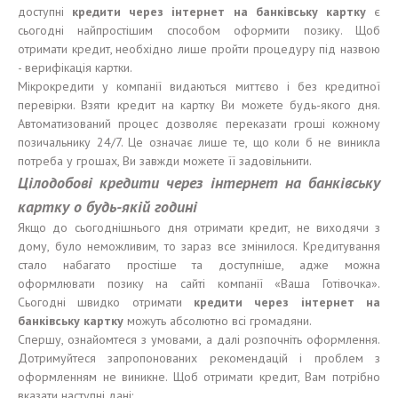
доступні
кредит
и
через
і
нтернет на банк
і
вс
ь
ку карт
к
у
є
сьогодні найпростішим способом оформити позику. Щоб
отримати кредит, необхідно лише пройти процедуру під назвою
- верифікація картки.
Мікрокредити у компанії видаються миттєво і без кредитної
перевірки. Взяти кредит на картку Ви можете будь-якого дня.
Автоматизований процес дозволяє переказати гроші кожному
позичальнику 24/7. Це означає лише те, що коли б не виникла
потреба у грошах, Ви завжди можете її задовільнити.
Цілодобові кредити через інтернет на банківську
картку о будь-якій годині
Якщо до сьогоднішнього дня отримати кредит, не виходячи з
дому, було неможливим, то зараз все змінилося. Кредитування
стало набагато простіше та доступніше, адже можна
оформлювати позику на сайті компанії «Ваша Готівочка».
Сьогодні швидко отримати
кредит
и
через
і
нтернет на
бан
ківську
карт
к
у
можуть абсолютно всі громадяни.
Спершу, ознайомтеся з умовами, а далі розпочніть оформлення.
Дотримуйтеся запропонованих рекомендацій і проблем з
оформленням не виникне. Щоб отримати кредит, Вам потрібно
вказати наступні дані: