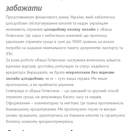
забажати
Представником фінансового ринку України, який забезпечує
цілодобове обслуговування клієнтів та надає українцям
можливість отримати
цілодобову позику онлайн
є «Ваша
Готівочка». Це одна з небагатьох компаній, що пропонує
українцям отримати гроші в сумі до 9000 гривень на власні
потреби за надання мінімального пакету документів: паспорту та
ІПН.
За роки роботи «Ваша Готівочка» заслужила величезну кількість
вдячних відгуків, достойну репутацію та статус надійного
кредитора. Вирішувати, чи брати
мікропозики без відмови
онлайн цілодобово
, чи ні – суто ваша справа. Ми лише
пропонуємо, а ви приймаєте рішення.
Співпраця із «Ваша Готівочка» – це швидкий та зручний спосіб
отримати гроші, не витративши багато часу та нервів.
Оформлення – елементарне та миттєве. Це повна протилежність
банківському кредитуванню. Ми пропонуємо гнучкі та вигідні
умови, працюємо, орієнтуючись на бажання клієнтів та гарантуємо
безпеку кожному кредиоотримувачу.