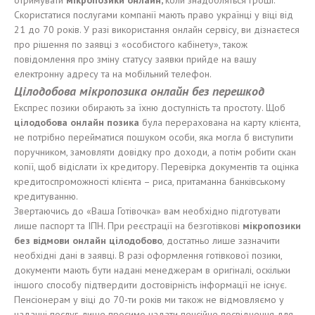
отримувати
мікропозики онлайн,
коли знадобляться гроші.
Скористатися послугами компанії мають право українці у віці від
21 до 70 років. У разі використання онлайн сервісу, ви дізнаєтеся
про рішення по заявці з «особистого кабінету», також
повідомлення про зміну статусу заявки прийде на вашу
електронну адресу та на мобільний телефон.
Цілодобова мікропозика онлайн без перешкод
Експрес позики обирають за їхню доступність та простоту. Щоб
цілодобова онлайн позика
була перерахована на карту клієнта,
не потрібно перейматися пошуком особи, яка могла б виступити
поручником, замовляти довідку про доходи, а потім робити скан
копії, щоб відіслати їх кредитору. Перевірка документів та оцінка
кредитоспроможності клієнта – риса, притаманна банківському
кредитуванню.
Звертаючись до «Ваша Готівочка» вам необхідно підготувати
лише паспорт та ІПН. При реєстрації на безготівкові
мікропозики
без відмови онлайн цілодобово
, достатньо лише зазначити
необхідні дані в заявці. В разі оформлення готівкової позики,
документи мають бути надані менеджерам в оригіналі, оскільки
іншого способу підтвердити достовірність інформації не існує.
Пенсіонерам у віці до 70-ти років ми також не відмовляємо у
наданні послуг, лише просимо надати пенсійне посвідчення для