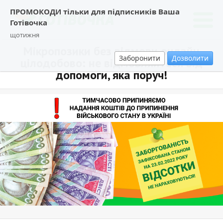
ПРОМОКОДИ тільки для підписників Ваша
Готівочка
щотижня
Мікропозики без відмови онлайн
Заборонити
Дозволити
цілодобово: не відмовляйтеся від
допомоги, яка поруч!