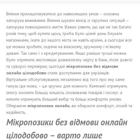
Вміння прилаштовуватися до навколишніх умов – основна
запорука виживання. Вміння шукати вихід із скрутних ситуацій –
запорука повноцінного життя. Важко уявити, що ще не так багато
років тому, щоб купити щось, треба було цілий день блукати
магазинами, їхати до іншого міста чи навіть країни, а сьогодні все
це можна зробити, сидячи на власному, зручному і м’якому
дивані. Так само і з кредитуванням. Якщо раніше гроші можна
було отримати, вистоявши довжелезну чергу в банк, після довгої
та суворої перевірки, сьогодні
мікропозики без відмови
онлайн цілодобово
стали доступними для українців.
Віртуальне обслуговування, незалежно від того про яку саме
галузь іде мова, – це зручно для кожного. Компанії отримують
змогу охопити більшу кількість споживачів товарів і послуг, а
клієнти отримують більший вибір та більш комфортні умови.
Обираючи
мікропозики онлайн
, ви обираєте комфорт, спокій та
надійність.
Мікропозики без відмови онлайн
цілодобово – варто лише