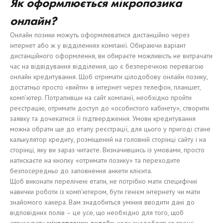
Як оформлюється мікропозика
онлайн?
Онлайн позики можуть оформлюватися дистанційно через
інтернет або ж у відділеннях компанії. Обираючи варіант
дистанційного оформлення, ви обираєте можливість не витрачати
час на відвідування відділення, що є безперечною перевагою
онлайн кредитування. Щоб отримати цілодобову онлайн позику,
достатньо просто «вийти» в інтернет через телефон, планшет,
комп’ютер. Потрапивши на сайт компанії, необхідно пройти
реєстрацію, отримати доступ до «особистого кабінету», створити
заявку та дочекатися її підтвердження. Умови кредитування
можна обрати ще до етапу реєстрації, для цього у пригоді стане
калькулятор кредиту, розміщений на головній сторінці сайту і на
сторінці, яку ви зараз читаєте. Визначившись із умовами, просто
натискаєте на кнопку «отримати позику» та переходите
безпосередньо до заповнення анкети клієнта.
Щоб виконати перелічені етапи, не потрібно мати специфічні
навички роботи із комп’ютером, бути генієм інтернету чи мати
знайомого хакера. Вам знадобиться уміння вводити дані до
відповідних полів – це усе, що необхідно для того, щоб