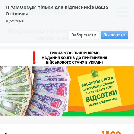
ПРОМОКОДИ тільки для підписників Ваша
Готівочка
щотижня
Мікрокредити онлайн: європейський
Заборонити
Дозволити
сервіс для кожного!