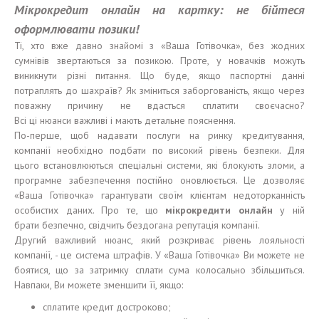
М
і
крокредит онлайн на картку: не
бійтеся
оформлювати
позики
!
Ті, хто вже давно знайомі з «Ваша Готівочка», без жодних
сумнівів звертаються за позикою. Проте, у новачків можуть
виникнути різні питання. Що буде, якщо паспортні данні
потраплять до шахраїв? Як зміниться заборгованість, якщо через
поважну причину не вдасться сплатити своєчасно?
Всі ці нюанси важливі і мають детальне пояснення.
По-перше, щоб надавати послуги на ринку кредитування,
компанії необхідно подбати по високий рівень безпеки. Для
цього встановлюються спеціальні системи, які блокують зломи, а
програмне забезпечення постійно оновлюється. Це дозволяє
«Ваша Готівочка» гарантувати своїм клієнтам недоторканність
особистих даних. Про те, що
м
і
крокредит
и
онлайн
у ній
брати безпечно, свідчить бездогана репутація компанії.
Другий важливий нюанс, який розкриває рівень лояльності
компанії, - це система штрафів. У «Ваша Готівочка» Ви можете не
боятися, що за затримку сплати сума колосально збільшиться.
Навпаки, Ви можете зменшити її, якщо:
сплатите кредит достроково;