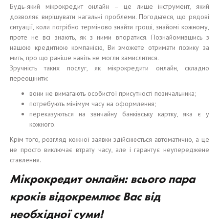
Будь-який мікрокредит онлайн – це лише інструмент, який
дозволяє вирішувати нагальні проблеми. Погодьтеся, що рядові
ситуації, коли потрібно терміново знайти гроші, знайомі кожному,
проте не всі знають, як з ними впоратися. Познайомившись з
нашою кредитною компанією, Ви зможете отримати позику за
мить, про що раніше навіть не могли замислитися.
Зручність таких послуг, як мікрокредити онлайн, складно
переоцінити:
вони не вимагають особистої присутності позичальника;
потребують мінімум часу на оформлення;
переказуються на звичайну банківську картку, яка є у
кожного.
Крім того, розгляд кожної заявки здійснюється автоматично, а це
не просто виключає втрату часу, але і гарантує неупереджене
ставлення.
М
і
крокредит онлайн: вс
ього
пара
кроків
відокремлює Вас від
необхідної суми
!