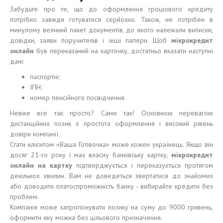
Забудьте про те, що до оформлення грошового кредиту
потрібно завжди готуватися серйозно. Також, не потрібен в
минулому великий пакет документів, до якого належали виписки,
довідки, заяви поручителів і інші папери. Щоб
м
і
крокредит
онлайн
був переказаний на карточку, достатньо вказати наступні
дані:
паспортні;
ІПН;
номер пенсійного посвідчення.
Невже все так просто? Саме так! Основною перевагою
дистанційних позик є простота оформлення і високий рівень
довіри компанії.
Стати клієнтом «Ваша Готівочка» може кожен українець. Якщо він
досяг 21-го року і має власну банківську картку,
м
і
крокредит
онлайн на карт
к
у
підтверджується і переказується протягом
декількох хвилин. Вам не доведеться звертатися до знайомих
або доводити платоспроможність банку - вибирайте кредити без
проблем.
Компанія може запропонувати позику на суму до 9000 гривень,
оформити яку можна без цільового призначення.