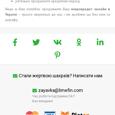
ретельно продумаєте кредитний період.
Якщо ж Вам потрібно продовжити Ваш
м
і
крокредит онлайн в
Укра
ї
н
і
– просто зверніться до нас, і ми зробимо це без пені та
штрафу.
Стали жертвою шахраїв? Написати нам
zayavka@limefin.com
Час роботи підтримки 24/7
Без вихідних!