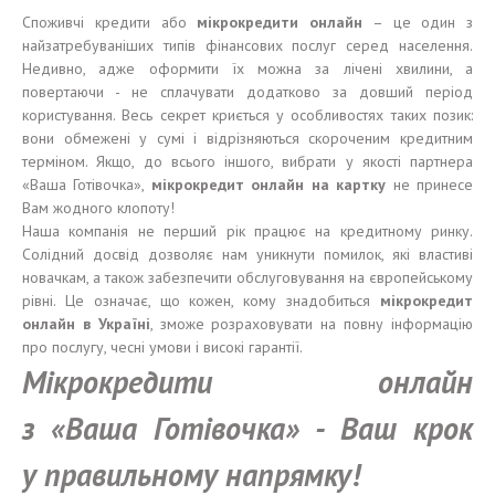
Споживчі кредити або
м
і
крокредит
и
онлайн
– це один з
найзатребуваніших типів фінансових послуг серед населення.
Недивно, адже оформити їх можна за лічені хвилини, а
повертаючи - не сплачувати додатково за довший період
користування. Весь секрет криється у особливостях таких позик:
вони обмежені у сумі і відрізняються скороченим кредитним
терміном. Якщо, до всього іншого, вибрати у якості партнера
«Ваша Готівочка»,
м
і
крокредит онлайн на карт
к
у
не принесе
Вам жодного клопоту!
Наша компанія не перший рік працює на кредитному ринку.
Солідний досвід дозволяє нам уникнути помилок, які властиві
новачкам, а також забезпечити обслуговування на європейському
рівні. Це означає, що кожен, кому знадобиться
м
і
крокредит
онлайн в Укра
ї
н
і
, зможе розраховувати на повну інформацію
про послугу, чесні умови і високі гарантії.
М
і
крокредит
и
онлайн
з
«Ваш
а
Готівочк
а
» -
В
аш
крок
у
правильном
у
напр
ямку
!