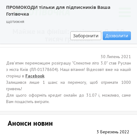
ПРОМОКОДИ тільки для підписників Ваша
Готівочка
щотижня
Майже на фініші: розіграно 9 з 10
Заборонити
Дозволити
тисяч гривень!
30 Липень 2021
Дев'ятим переможцем розіграшу "Спекотне літо 3.0" став Руслан
з міста Київ (ЛЛ-01378604). Наші вітання! Відеозвіт вже на нашій
сторінці в
Facebook
.
Залишився лише 1 шанс на перемогу, щоб отримати 1000
гривень!
Для цього оформіть кредит онлайн до 31.07 і, можливо, саме
Вам пощастить виграти.
Анонси новин
3 Березень 2022