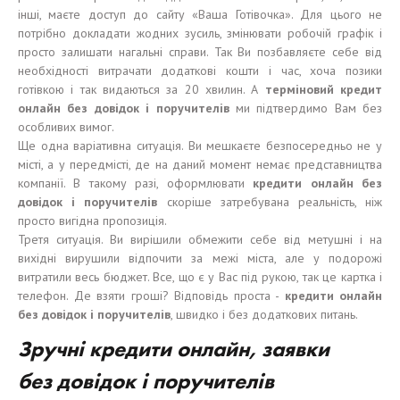
інші, маєте доступ до сайту «Ваша Готівочка». Для цього не
потрібно докладати жодних зусиль, змінювати робочій графік і
просто залишати нагальні справи. Так Ви позбавляєте себе від
необхідності витрачати додаткові кошти і час, хоча позики
готівкою і так видаються за 20 хвилин. А
терміновий
кредит
онлайн без
довідок
і
поручител
ів
ми підтвердимо Вам без
особливих вимог.
Ще одна варіативна ситуація. Ви мешкаєте безпосередньо не у
місті, а у передмісті, де на даний момент немає представництва
компанії. В такому разі, оформлювати
кредит
и
онлайн без
довідок і поручителів
скоріше затребувана реальність, ніж
просто вигідна пропозиція.
Третя ситуація. Ви вирішили обмежити себе від метушні і на
вихідні вирушили відпочити за межі міста, але у подорожі
витратили весь бюджет. Все, що є у Вас під рукою, так це картка і
телефон. Де взяти гроші? Відповідь проста -
кредит
и
онлайн
без
довідок і поручителів
, швидко і без додаткових питань.
Зручні
кредит
и
онлайн, заявки
без
довідок і поручителів