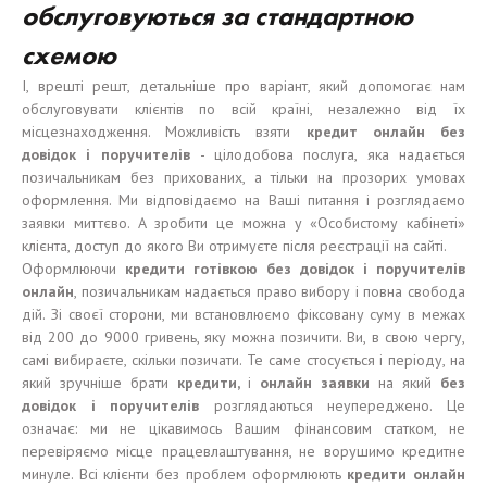
обслуговуються за стандартною
схемою
І, врешті решт, детальніше про варіант, який допомогає нам
обслуговувати клієнтів по всій країні, незалежно від їх
місцезнаходження. Можливість взяти
кредит онлайн без
довідок і поручителів
- цілодобова послуга, яка надається
позичальникам без прихованих, а тільки на прозорих умовах
оформлення. Ми відповідаємо на Ваші питання і розглядаємо
заявки миттєво. А зробити це можна у «Особистому кабінеті»
клієнта, доступ до якого Ви отримуєте після реєстрації на сайті.
Оформлюючи
кредит
и готівкою без довідок і поручителів
онлайн
, позичальникам надається право вибору і повна свобода
дій. Зі своєї сторони, ми встановлюємо фіксовану суму в межах
від 200 до 9000 гривень, яку можна позичити. Ви, в свою чергу,
самі вибираєте, скільки позичати. Те саме стосується і періоду, на
який зручніше брати
кредит
и
,
і
онлайн заявк
и
на який
без
довідок і поручителів
розглядаються неупереджено. Це
означає: ми не цікавимось Вашим фінансовим статком, не
перевіряємо місце працевлаштування, не ворушимо кредитне
минуле. Всі клієнти без проблем оформлюють
кредити
онлайн