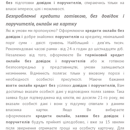
без
підготовки
довідок і
поручител
ів,
спираючись тільки на
власні інтереси, цілі і можливості.
Безпроблемні кредити готівкою, без довідок і
поручителів, онлайн на картку
Які ж умови ми пропонуємо? Оформлюючи
кредит
и
онлайн без
довідок і
добре знайомих
поручителів
на кредитку, мінімальний
поріг суми - двісті гривень. Найбільший - дев'ять тисяч.
Рекомендовані часові рамки - від 24-х годин до шістнадцяти діб.
Незалежно від того, оформлюєте Ви
терміновий
кредит
онлайн без
довідок і поручителів
або ж готівкою
безпосепредньо у представництві, умови залишаються
незмінними. Відмінність полягає тільки у віковому порозі і
необхідності особистої присутності. Маючи бажання
взят
и
онлайн кредит без
усіляких
довідок і поручителів,
Вам
достатньо вказати особисті дані у відповідних полях заявки. Така
заявка буде підтверджена від клієтів, які досягли 21-го року, які
вказали особисті дані і вони у підсумку співпали з даними
власника картки. Якщо Ви вибираєте
оформлювати
кредит
и
онлайн, заявки без
довідок і
поручителів
будуть прийняті цілодобово, і вже за 15 хвилин
після звернення отримаєте гроші на особисту карточку. Для