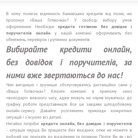
В чому полягає відмінність банківських кредитів від позик, які
пропонує «Ваша Готівочка»? У свободі вибору умов
оформлення. Необхідні
кредит
и
готівкою
без
довідок і
поручителів
онлайн
у нашій компанії оформлюють без
обмежень, перевірок і рутинних документів.
Вибирайте
кредит
и
онлайн,
без
довідок і поручителів
, за
ними
вже звертаються до нас
!
Чим вигідніше і зручніше обслуговуватись дистанційно саме у
«Ваша Готівочка»? Клієнти компанії в прямому сенсі
«володарі» власного часу, адже можуть не «прив`язуватись» до
графіку роботи представництв. Все це завдяки цілодобовому
онлайн-сервісу. Давайте розглянемо приклади конкретних
ситуацій і з`ясуємо всі деталі.
Негайно потрібні
кредит
и
онлайн, бе
з довідок і поручителів
-
ситуація перша. Ви працюєте без вихідних, отже не можете в
робочій час приїхати до відділення за позикою. Проте, Ви, як і всі