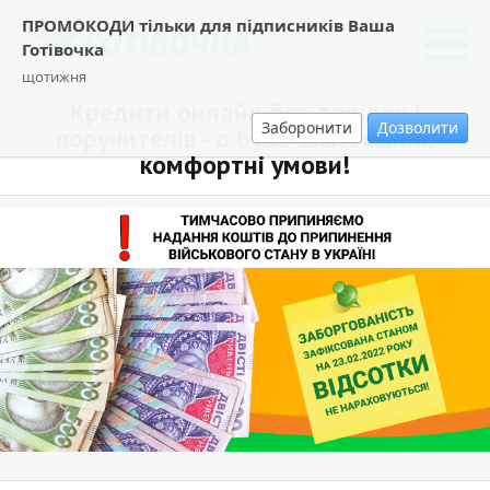
ПРОМОКОДИ тільки для підписників Ваша
Готівочка
щотижня
Кредити онлайн без довідок і
Заборонити
Дозволити
поручителів - о будь-якій годині,
комфортні умови!