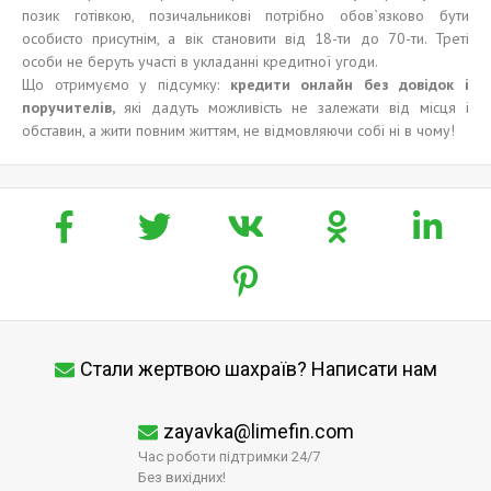
позик готівкою, позичальникові потрібно обов`язково бути
особисто присутнім, а вік становити від 18-ти до 70-ти. Треті
особи не беруть участі в укладанні кредитної угоди.
Що отримуємо у підсумку:
кредит
и
онлайн без
довідок і
поручителів,
які дадуть можливість не залежати від місця і
обставин, а жити повним життям, не відмовляючи собі ні в чому!
Стали жертвою шахраїв? Написати нам
zayavka@limefin.com
Час роботи підтримки 24/7
Без вихідних!