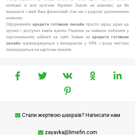
компанії зі всіх куточків України! Зовсім не важливо, де Ви
мешкаєте і який Ваш фінансовий стан, ми з радістю допоможемо
кожному.
Оформлюйте
кредит
и
готівкою
онлайн
просто зараз, адже це
зручно і доступно навіть вдома. Рішення за заявкою побачите у
персональному кабінеті на сайті. Заявки на
кредит
и
готівкою
о
нлайн
підтверджуються з ймовірністю у 99% і гроші миттєво
переказуються на карточки клієнтів.
Стали жертвою шахраїв? Написати нам
zayavka@limefin.com