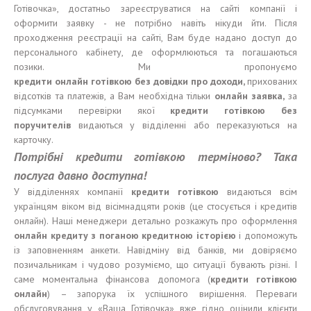
Готівочка», достатньо зареєструватися на сайті компанії і
оформити заявку - не потрібно навіть нікуди йти. Після
проходження реєстрації на сайті, Вам буде надано доступ до
персонального кабінету, де оформлюються та погашаються
позики. Ми пропонуємо
кредит
и
онлайн
готівкою
без
довідки
пр
о доход
и,
прихованих
відсотків та платежів, а Вам необхідна тільки
онлайн заявка,
за
підсумками перевірки якої
кредит
и готівкою
без
поручител
ів
видаються у відділенні або переказуються на
карточку.
Потрібні кредити готівкою терміново? Така
послуга давно доступна!
У відділеннях компанії
кредит
и
готівкою
видаються всім
українцям віком від вісімнадцяти років (це стосується і кредитів
онлайн). Наші менеджери детально розкажуть про оформлення
онлайн кредит
у
з
п
оганою
кредитн
ою
і
стор
ією
і допоможуть
із заповненням анкети. Навідміну від банків, ми довіряємо
позичальникам і чудово розуміємо, що ситуації бувають різні. І
саме моментальна фінансова допомога (
кредит
и
готівкою
онлайн
) – запорука їх успішного вирішення. Переваги
обслуговування у «Ваша Готівочка» вже гідно оцінили клієнти