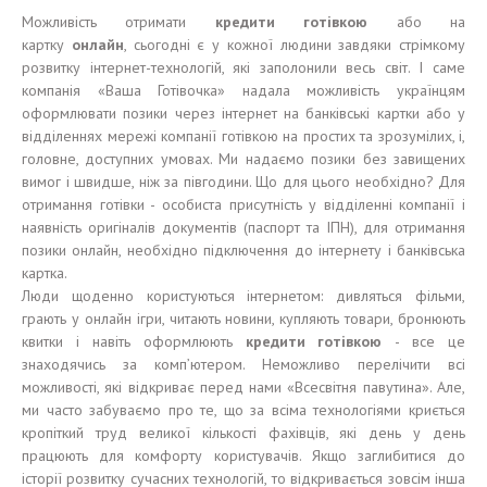
Можливість отримати
кредит
и
готівкою
або на
картку
онлайн
, сьогодні є у кожної людини завдяки стрімкому
розвитку інтернет-технологій, які заполонили весь світ. І саме
компанія «Ваша Готівочка» надала можливість українцям
оформлювати позики через інтернет на банківські картки або у
відділеннях мережі компанії готівкою на простих та зрозумілих, і,
головне, доступних умовах. Ми надаємо позики без завищених
вимог і швидше, ніж за півгодини. Що для цього необхідно? Для
отримання готівки - особиста присутність у відділенні компанії і
наявність оригіналів документів (паспорт та ІПН), для отримання
позики онлайн, необхідно підключення до інтернету і банківська
картка.
Люди щоденно користуються інтернетом: дивляться фільми,
грають у онлайн ігри, читають новини, купляють товари, бронюють
квитки і навіть оформлюють
кредити готівкою
- все це
знаходячись за комп’ютером. Неможливо перелічити всі
можливості, які відкриває перед нами «Всесвітня павутина». Але,
ми часто забуваємо про те, що за всіма технологіями криється
кропіткий труд великої кількості фахівців, які день у день
працюють для комфорту користувачів. Якщо заглибитися до
історії розвитку сучасних технологій, то відкривається зовсім інша