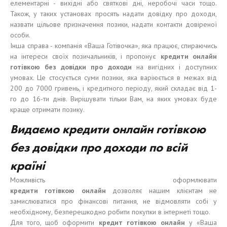
елементарні - вихідні або святкові дні, неробочі часи тощо.
Також, у таких установах просять надати довідку про доходи,
назвати цільове призначення позики, надати контакти довіреної
особи.
Інша справа - компанія «Ваша Готівочка», яка працює, спираючись
на інтереси своїх позичальників, і пропонує
кредит
и
онлай
н
готівкою
без
довідки
пр
о доход
и
на вигідних і доступних
умовах. Це стосується суми позики, яка варіюється в межах від
200 до 7000 гривень, і кредитного періоду, який складає від 1-
го до 16-ти днів. Вирішувати тільки Вам, на яких умовах буде
краще отримати позику.
Видаємо кредити онлайн готівкою
без довідки про доходи по всій
країні
Можливість оформлювати
кредит
и
готівкою
онлайн
дозволяє нашим клієнтам не
замислюватися про фінансові питання, не відмовляти собі у
необхідному, безперешкодно робити покупки в інтернеті тощо.
Для того, щоб оформити
кредит
готівкою
онлайн
у «Ваша