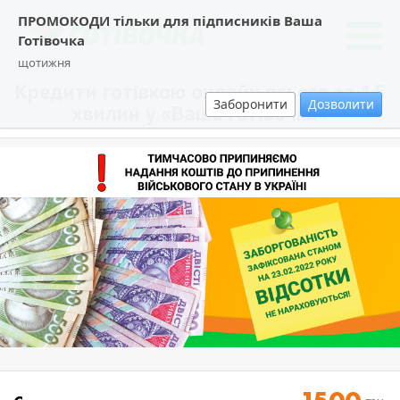
ПРОМОКОДИ тільки для підписників Ваша
Готівочка
щотижня
Кредити готівкою онлайн всього за 15
Заборонити
Дозволити
хвилин у «Ваша Готівочка»