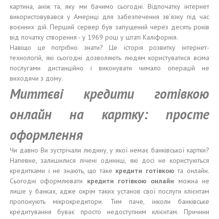
картина, аніж та, яку ми бачимо сьогодні. Відпочатку інтернет
використовувався у Америці для забезпечення зв’язку під час
воєнних дій. Перший сервер був запущений через десять років
від початку створення - у 1969 році у штаті Каліфорнія.
Навіщо це потрібно знати? Це історія розвитку інтернет-
технологій, які сьогодні дозволяють людям користуватися всіма
послугами дистанційно і виконувати чимало операцій не
виходячи з дому.
Миттєві кредити готівкою
онлайн на картку: просте
оформлення
Чи давно Ви зустрічали людину, у якої немає банківської картки?
Напевне, залишилися лічені одиниці, які досі не користуються
кредитками і не знають, що таке
кредит
и
готівкою
та онлайн.
Сьогодні оформлювати
кредити готівкою онлайн
можна не
лише у банках, адже окрім таких установ свої послуги клієнтам
пропонують мікрокредитори. Тим паче, інколи банківське
кредитування буває просто недоступним клієнтам. Причини