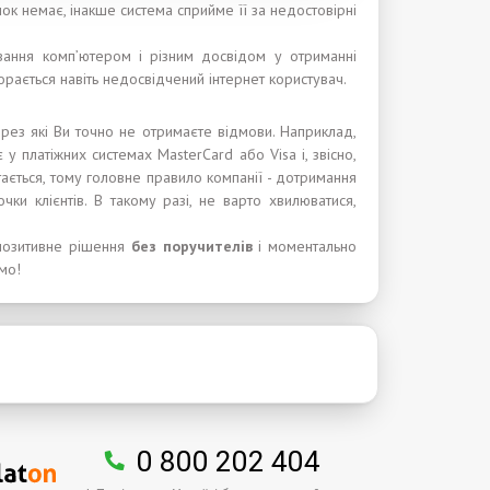
лок немає, інакше система сприйме її за недостовірні
вання комп’ютером і різним досвідом у отриманні
орається навіть недосвідчений інтернет користувач.
через які Ви точно не отримаєте відмови. Наприклад,
у платіжних системах MasterCard або Visa і, звісно,
тається, тому головне правило компанії - дотримання
чки клієнтів. В такому разі, не варто хвилюватися,
позитивне рішення
без поручител
ів
і моментально
мо!
0 800 202 404
.