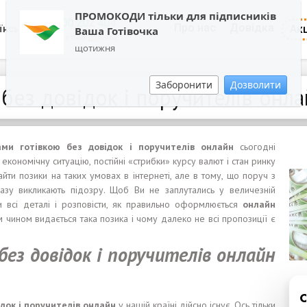
ПРОМОКОДИ тільки для підписників
0800 202 404
Про нас
Довідка
Акц
їнська
Ваша Готівочка
Зворотній дзвінок
щотижня
Заборонити
Дозволити
без довідок і поручителів онлай
ами
готівкою б
ез
довідок
і
поручител
ів
онлайн
сьогодні
економічну ситуацію, постійні «стрибки» курсу валют і стан ринку
йти позики на таких умовах в інтернеті, але в тому, що поруч з
дразу викликають підозру. Щоб Ви не заплутались у величезній
ити всі деталі і розповісти, як правильно оформлюється
онлайн
им чином видається така позика і чому далеко не всі пропозиції є
без довідок і поручителів онлайн
ідок
і
поручител
ів
онлайн
у нашій країні дійсно існує. Ось тільки