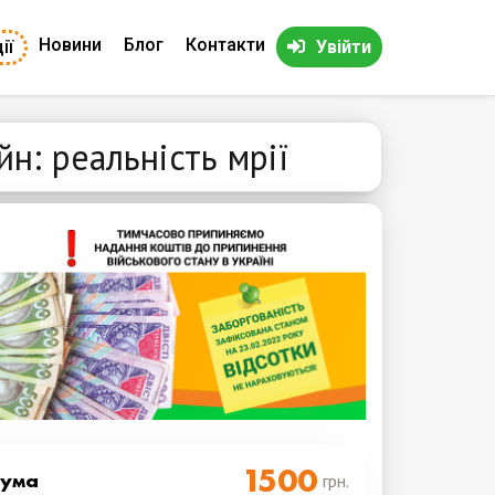
Новини
Блог
Контакти
ії
Увійти
н: реальність мрії
Cума
грн.