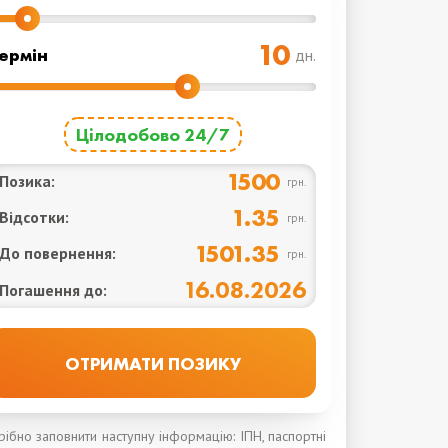
ермін
дн.
Цілодобово 24/7
1500
Позика:
грн.
1.35
Відсотки:
грн.
1501.35
До повернення:
грн.
16.08.2026
Погашення до:
трібно заповнити наступну інформацію: ІПН, паспортні