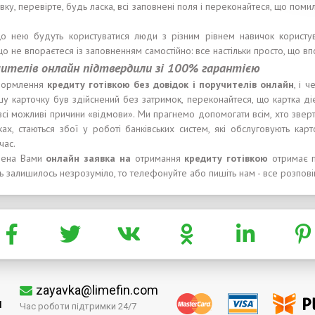
явку, перевірте, будь ласка, всі заповнені поля і переконайтеся, що поми
о нею будуть користуватися люди з різним рівнем навичок користу
о не впораєтеся із заповненням самостійно: все настільки просто, що вп
чителів онлайн підтвердили зі 100% гарантією
оформлення
кредиту готівкою без довідок і поручителів онлайн
, і 
у карточку був здійснений без затримок, переконайтеся, що картка діє 
 всі можливі причини «відмови». Ми прагнемо допомогати всім, хто звер
х, стаються збої у роботі банківських систем, які обслуговують карто
час.
млена Вами
онлайн заявка на
отримання
кредит
у
готівкою
отримає 
 залишилось незрозуміло, то телефонуйте або пишіть нам - все розпові
zayavka@limefin.com
м
Час роботи підтримки 24/7