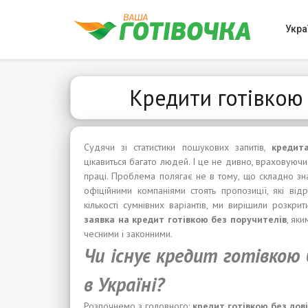
Укра
Кредити готівкою 
Судячи зі статистики пошукових запитів,
кредит
цікавиться багато людей. І це не дивно, враховуючи 
праці. Проблема полягає не в тому, що складно зна
офіційними компаніями стоять пропозиції, які ві
кількості сумнівних варіантів, ми вирішили розкр
заявка на кредит
готівкою
без поручител
ів
, як
чесними і законними.
Чи існує кредит готівкою 
в Україні?
Розпочнемо з головного:
кредит
готівкою
без
дов