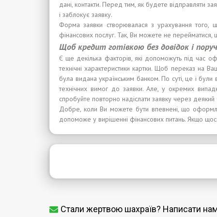
дані, контакти. Перед тим, як будете відправляти за
і заблокує заявку.
Форма заявки створювалася з урахування того, щ
фінансових послуг. Так, Ви можете не перейматися, щ
Щоб кредит готівкою без довідок і пору
Є ще декілька факторів, які допоможуть під час 
технічні характеристики картки. Щоб переказ на Ваш
була видана українським банком. По суті, це і були
технічних вимог до заявки. Але, у окремих випадка
спробуйте повторно надіслати заявку через деякий 
Добре, коли Ви можете бути впевнені, що офор
допоможе у вирішенні фінансових питань. Якщо щось
Стали жертвою шахраїв? Написати на