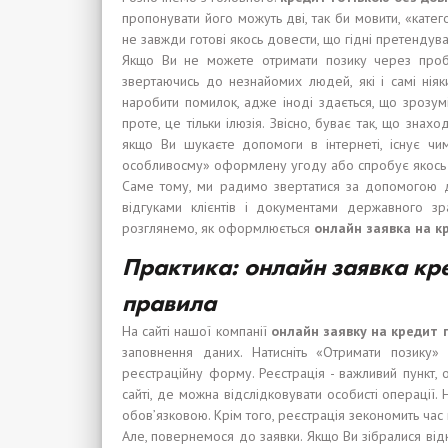
пропонувати його можуть дві, так би мовити, «катего
не завжди готові якось довести, що гідні претендув
Якщо Ви не можете отримати позику через пробл
звертаючись до незнайомих людей, які і самі нія
наробити помилок, адже іноді здається, що зрозуміє
проте, це тільки ілюзія. Звісно, буває так, що знах
якщо Ви шукаєте допомоги в інтернеті, існує чим
особливосму» оформлену угоду або спробує якось
Саме тому, ми радимо звертатися за допомогою до
відгуками клієнтів і документами державного зр
розглянемо, як оформлюється
онлайн заявка на 
Практика: онлайн заявка кред
правила
На сайті нашої компанії
онлайн заявк
у
на кредит
заповнення даних. Натисніть «Отримати позику»
реєстраційну форму. Реєстрація - важливий пункт,
сайті, де можна відслідковувати особисті операції.
обов’язковою. Крім того, реєстрація зекономить ча
Але, повернемося до заявки. Якщо Ви зібралися від