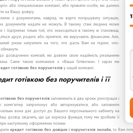
рії»: або спеціалізовані компанії, або приватні особи, які далеко
ати на Вашу довіру.
Т
еми з документами, навряд чи варто погіршувату ситуацію,
ких документів надати не можуть. В такому стані людина може
 і підтримає тільки той, хто знаходиться в такому ж становищі,
одяться друзі, родичі або приятелі, які виручають фінансами. Але,
алий ризик натрапити на того, хто дасть Вам на підпис «по-
 обманути.
 досвідчених компаій, які довели свою надійність реальними
азка. Саме такою компанією є «Ваша Готівочка». І зараз ми
кредит
готівкою
без поручител
ів
у нашій компанії.
ит готівкою без поручителів і її
готівкою
без поручител
ів
заповнюють в два кроки: реєстрація і
 і комп’ютер запропонує або авторизуватися, або заповнити
 оскільки вона дає доступ до Вашого персонального кабінету на
 Наш досвід свідчить, що це корисна функція, тому ми зробили її
с при наступному оформленні позики.
крити
кредит
готівкою
без
довідок
і
поручител
ів
онлайн
, то Вам по