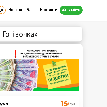
Новини
Блог
Контакти
ії
Увійти
 Готівочка»
Cума
грн.