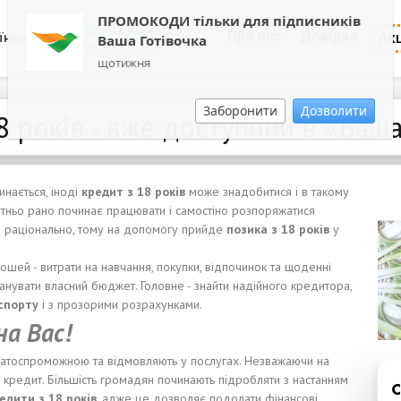
ПРОМОКОДИ тільки для підписників
0800 202 404
Про нас
Довідка
Акц
їнська
Ваша Готівочка
Зворотній дзвінок
щотижня
Заборонити
Дозволити
8 років - вже доступний в «Ваша
нається, іноді
кредит
з
18
років
може знадобитися і в такому
атньо рано починає працювати і самостіно розпоряжатися
е раціонально, тому на допомогу прийде
позика з 18 років
у
рошей - витрати на навчання, покупки, відпочинок та щоденні
нувати власний бюджет. Головне - знайти надійного кредитора,
аспорту
і з прозорими розрахунками.
на Вас!
платоспроможною та відмовляють у послугах. Незважаючи на
є кредит. Більшість громадян починають підробляти з настанням
едити з 18 років,
адже це дозволяє подолати фінансові