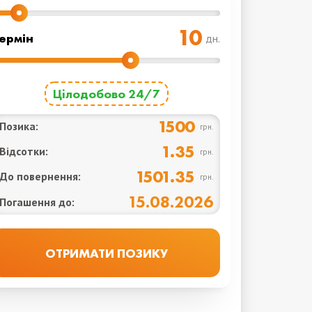
ермін
дн.
Цілодобово 24/7
1500
Позика:
грн.
1.35
Відсотки:
грн.
1501.35
До повернення:
грн.
15.08.2026
Погашення до: