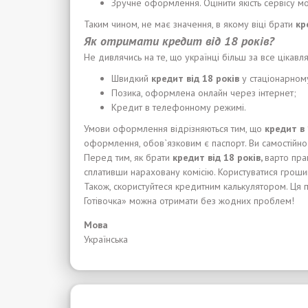
Зручне оформлення. Оцінити якість сервісу мо
Таким чином, не має значення, в якому віці брати
кр
Як отримати кредит від 18 років?
Не дивлячись на те, що українці більш за все цікав
Швидкий
кредит
від
18
років
у стаціонарном
Позика, оформлена онлайн через інтернет;
Кредит в телефонному режимі.
Умови оформлення відрізняються тим, що
кредит в 
оформлення, обов`язковим є паспорт. Ви самостійно 
Перед тим, як брати
кредит від 18 років,
варто пра
сплативши нараховану комісію. Користуватися гроши
Також, скористуйтеся кредитним калькулятором. Ця 
Готівочка» можна отримати без жодних проблем!
Мова
Українська