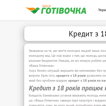
Укра
Кредит з 1
Зважаючи на те, що життя молодих людей лише почи
молодому віці. Це пов`язано з тим, що молодь дост
власним бюджетом. Нажаль, не всі можуть робити ц
«Ваша Готівочка».
Існує безліч ситуацій, вирішити які неможливо без г
витрати. Крім того,
кредит
и
з
18
років
дозволить пла
який без проблем відкриє
кредит з 18 років по п
Кредит з 18 років працює 
Більшість банківських установ вважають молодь не
це, «Ваша Готівочка» завжди піде назустріч і відкри
повноліття, тому, як ніхто інший, потребують взяти
кр