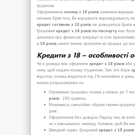
труднощі.
Оформлюючи
позику з 18 років,
компанія виражає с
питання. Крім того, Ви відчуваєте відповідальність
кредит готівкою з 18 років
, не доведеться брати в
Грошовий
кредит
з
18
років
по паспорту
має безлі
дізнатися про фінансові операції та стає прискіплив
з 18 років,
клієнт зможе зрозуміти як працює ця пос
Кредити з 18 – особливості
Чи є різниця між: оформити
кредит з 18 років
або у
тому, щоб надати позику студентам. Тим, хто бере
к
відсоток, позика видається під 2% комісійних в де
можна розраховувати на:
Отримання грошової позики у межах до 7 тися
років
- 200 гривень;
Можливість самостійно обрати термін кредиту
днів;
Оформлення без довідок. Перед тим, як взя
чи з навчального закладу. Головне, щоб Ви ма
Швидкий сервіс. Грошовий
кредит
з
18
років