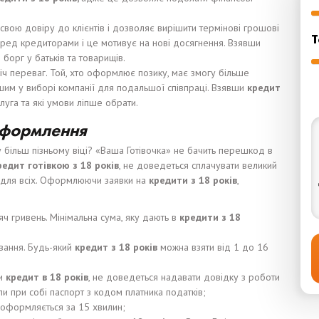
вою довіру до клієнтів і дозволяє вирішити термінові грошові
Т
 перед кредиторами і це мотивує на нові досягнення. Взявши
 борг у батьків та товарищів.
ч переваг. Той, хто оформлює позику, має змогу більше
ішим у виборі компанії для подальшої співпраці. Взявши
кредит
луга та які умови ліпше обрати.
 оформлення
 більш пізньому віці? «Ваша Готівочка» не бачить перешкод в
редит
готівкою
з
18
років
, не доведеться сплачувати великий
нь для всіх. Оформлюючи заявки на
кредит
и
з
18
років
,
ч гривень. Мінімальна сума, яку дають в
кредити з 18
вання. Будь-який
кредит з 18 років
можна взяти від 1 до 16
ти
кредит в 18 років
, не доведеться надавати довідку з роботи
ли при собі паспорт з кодом платника податків;
оформляється за 15 хвилин;