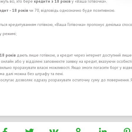
жуть всі, хто бере
кредити з 18 років
у «Ваша Готівочка».
едит - 18 років
чи 70, відповідь однозначно буде позитивною.
ляться кредитуванням готівкою, «Ваша Готівочка» пропонує декілька спос
у режимі;
18 років
дають лише готівкою, а кредит через інтернет доступний лише
онлайн або у відділені заповнюєте заявку на кредит, вказуючи особисті 
вильно прорахувати власні можливості. Якщо змоги погасити борг у відв
ма далі можна без штрафу та пені.
послугає дозволяє одразу розрахувати остаточну суму до повернення. 