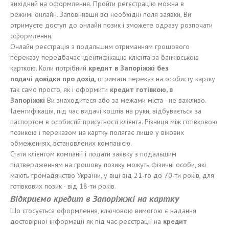
вихідний на оформлення. Пройти регєстрацію можна в
режимі онлайн. Заповнивши всі необхідні поля заявки, Ви
отримуєте доступ до онлайн позик і зможете одразу розпочати
оформлення.
Онлайн реєстрація з подальшим отриманням грошового
переказу передбачає ідентифікацію клієнта за банківською
карткою. Коли потрібний
кредит в Запор
і
ж
жі
без
подач
і
довідки
пр
о дох
ід
, отримати переказ на особисту картку
так само просто, як і оформити
кредит
готівкою
, в
Запор
і
ж
жі
Ви знаходитеся або за межами міста - не важливо.
Ідентифікація, під час видачі коштів на руки, відбувається за
паспортом в особистій присутності клієнта. Різниця між готівковою
позикою і переказом на картку полягає лише у вікових
обмеженнях, встановлених компанією.
Стати клієнтом компанії і подати заявку з подальшим
підтвердженням на грошову позику можуть фізичні особи, які
мають громадянство України, у віці від 21-го до 70-ти років, для
готівкових позик - від 18-ти років.
Відкриємо
кредит в Запор
і
ж
жі
на карт
к
у
Що стосується оформлення, ключовою вимогою є надання
достовірної інформації як під час реєстрації на
кредит