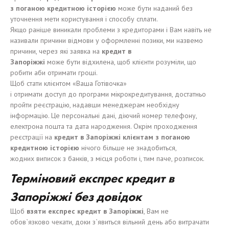
з
поганою
кредитно
ю
і
стор
ією
може бути наданий без
уточнення мети користування і способу сплати.
Якщо раніше виникали проблеми з кредиторами і Вам навіть не
називали причини відмови у оформленні позики, ми назвемо
причини, через які заявка на
кредит в
Запорі
жжі
може бути відхилена, щоб клієнти розуміли, що
робити аби отримати гроші.
Щоб стати клієнтом «Ваша Готівочка»
і отримати доступ до програми мікрокредитування, достатньо
пройти реєстрацію, надавши менеджерам необхідну
інформацію. Це персональні дані, діючий номер телефону,
електрона пошта та дата народження. Окрім проходження
реєстрації на
кредит в Запор
і
ж
жі
кл
іє
нтам
з
поганою
кредитно
ю
і
стор
ією
нічого більше не знадобиться,
жодних виписок з банків, з місця роботи і, тим паче, розписок.
Терміновий е
кспрес кредит в
Запор
і
ж
жі
без
довідок
Щоб
взят
и
е
кспрес кредит в Запор
і
ж
жі
, Вам не
обов`язково чекати, доки з`явиться вільний день або витрачати