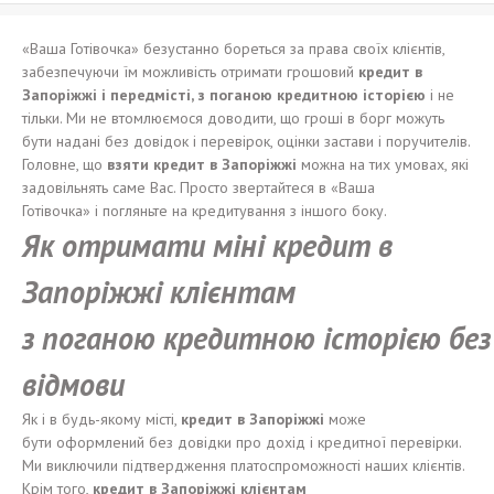
«Ваша Готівочка» безустанно бореться за права своїх клієнтів,
забезпечуючи їм можливість отримати грошовий
кредит в
Запор
і
ж
жі і передмісті
,
з
поганою
кредитн
ою
і
стор
ією
і не
тільки. Ми не втомлюємося доводити, що гроші в борг можуть
бути надані без довідок і перевірок, оцінки застави і поручителів.
Головне, що
взят
и
кредит в Запор
і
ж
жі
можна на тих умовах, які
задовільнять саме Вас. Просто звертайтеся в «Ваша
Готівочка» і погляньте на кредитування з іншого боку.
Я
к
отримати
м
і
н
і
кредит в
Запор
і
ж
жі
кл
іє
нтам
з
поганою
кредитно
ю
і
стор
ією
без
відмови
Як і в будь-якому місті,
кредит в Запорі
жжі
може
бути оформлений без довідки про дохід і кредитної перевірки.
Ми виключили підтвердження платоспроможності наших клієнтів.
Крім того,
кредит в Запор
і
ж
жі
кл
іє
нтам