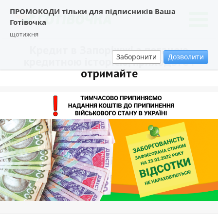
ПРОМОКОДИ тільки для підписників Ваша
Готівочка
щотижня
Кредит в Запоріжжі з поганою
Заборонити
Дозволити
кредитною історією, приходьте і
отримайте