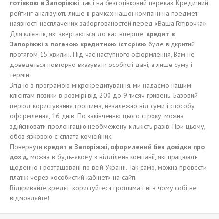
готівкою
в Запор
іжжі
, так і на безготівковий переказ. Кредитний
рейтинг аналізують лише в рамках нашої компанії на предмет
наявності несплачених заборгованостей перед «Ваша Готівочка».
Для клієнтів, які звертаються до нас вперше,
кредит в
Запор
і
ж
жі
з
п
оганою
кредитно
ю
і
стор
ією
буде відкритий
протягом 15 хвилин. Під час наступного оформлення, Вам не
доведеться повторно вказувати особисті дані, а лише суму і
термін.
Згідно з програмою мікрокредитування, ми надаємо нашим
клієнтам позики в розмірі від 200 до 9 тисяч гривень. Базовий
період користування грошима, незалежно від суми і способу
оформлення, 16 днів. По закінченню цього строку, можна
здійснювати пролонгацію необмежену кількість разів. При цьому,
обов`язковою є сплата комісійних.
Повернути
кредит в Запор
і
ж
жі
,
оформлений
без
довідки
пр
о
дох
ід,
можна в будь-якому з відділень компанії, які працюють
щоденно і розташовані по всій Україні. Так само, можна провести
платіж через «особистий кабінет» на сайті.
Відкривайте кредит, користуйтеся грошима і ні в чому собі не
відмовляйте!