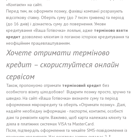
«Контакти» на сайті.
Перед тим, як оформити позику, фахівці компанії розрахують
відсоткову ставку. Оберіть суму (до 7 тисяч гривень) та період
(до 16 днів) і дізнаєтесь суму до повернення. Умови
кредитування «Ваша Готівочка» лояльні, адже
терміново взяти
кредит
дозволено клієнтам із поганою історією кредитування та
неофіційним працевлаштуванням.
Хочете отримати терміново
кредит –
скористуйтеся онлайн
сервісом
Також, пропонуємо отримати
терміновий кредит
без
особистого візиту цілодобово! Відкрити позику просто, зручно та
швидко. На сайті «Ваша Готівочка» визначте суму та період
оформлення мікрокредиту та оберіть «Отримати позику». Далі,
надайте необхідну інформацію - паспортні, контактні, особисті
дані та реквізити карти. Важливо, щоб карта належала клієнту та
діяла в платіжних системах VISA та MasterCard.
Після, підтвердіть оформлення та чекайте SMS-повідомлення із
рішенням кредиторів. Час розгляду заявки складає 2-3