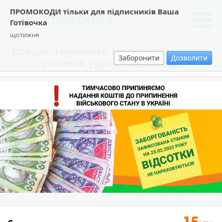
ПРОМОКОДИ тільки для підписників Ваша
Готівочка
щотижня
Кредит терміново готівкою - миттєве
Заборонити
Дозволити
рішення у день звернення