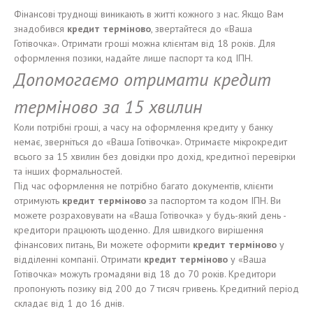
Фінансові труднощі виникають в житті кожного з нас. Якщо Вам
знадобився
кредит терміново
, звертайтеся до «Ваша
Готівочка». Отримати гроші можна клієнтам від 18 років. Для
оформлення позики, надайте лише паспорт та код ІПН.
Допомогаємо отримати кредит
терміново за 15 хвилин
Коли потрібні гроші, а часу на оформлення кредиту у банку
немає, зверніться до «Ваша Готівочка». Отримаєте мікрокредит
всього за 15 хвилин без довідки про дохід, кредитної перевірки
та інших формальностей.
Під час оформлення не потрібно багато документів, клієнти
отримують
кредит терміново
за паспортом та кодом ІПН. Ви
можете розраховувати на «Ваша Готівочка» у будь-який день -
кредитори працюють щоденно. Для швидкого вирішення
фінансових питань, Ви можете оформити
кредит терміново
у
відділенні компанії. Отримати
кредит терміново
у «Ваша
Готівочка» можуть громадяни від 18 до 70 років. Кредитори
пропонують позику від 200 до 7 тисяч гривень. Кредитний період
складає від 1 до 16 днів.