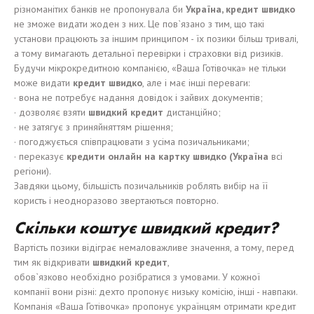
різноманітих банків не пропонувала би
Укра
ї
на, кредит
швидко
не зможе видати жоден з них. Це пов`язано з тим, що такі
установи працюють за іншим принципом - їх позики більш тривалі,
а тому вимагають детальної перевірки і страховки від ризиків.
Будучи мікрокредитною компанією, «Ваша Готівочка» не тільки
може видати
кредит
швидко
, але і має інші переваги:
· вона не потребує надання довідок і зайвих документів;
· дозволяє взяти
швидкий
кредит
дистанційно;
· не затягує з приняйняттям рішення;
· погоджується співпрацювати з усіма позичальниками;
· переказує
кредит
и
онлайн на карт
к
у
швидко
(Укра
ї
на
всі
регіони).
Завдяки цьому, більшість позичальників роблять вибір на її
користь і неодноразово звертаються повторно.
Ск
і
льк
и
коштує
швидкий
кредит?
Вартість позики відіграє немаловажливе значення, а тому, перед
тим як відкривати
швидкий
кредит
,
обов`язково необхідно розібратися з умовами. У кожної
компанії вони різні: дехто пропонує низьку комісію, інші - навпаки.
Компанія «Ваша Готівочка» пропонує українцям отримати кредит