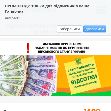
ПРОМОКОДИ тільки для підписників Ваша
Готівочка
щотижня
Кредит швидко: встигніть отримати
Заборонити
Дозволити
гроші своєчасно