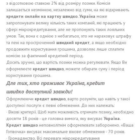
з відсотковою ставкою 2% від розміру позики. Комісія
залишається незмінною, незалежно від суми, на які відкривають
кредит
и
онлайн на карт
к
у
швидко
. Укра
ї
на
може
запропонувати велику кількість таких компаній, які працюють у
сфері мікрокредитування, але не пропонують таких лояльних
умов. Так, вона є однією з небагатьох, хто не нараховує штрафу
та пені на простроченний
швидкий
кредит
, а якщо необхідно
продовжити користування грошима, дозволяє лише сплатити
комісію за фактичний кредитний період.
Досить зручно, що вартість позики можна регулювати. Якщо Ви
оформлюєте
кредит
швидко
, можете обирати суму і період
користування грошима.
Для тих
,
хто проживає
Укра
ї
на, кредит
швидко
доступ
ний
завжди
!
Оформлюючи
кредит
швидко
, варто розуміти, що навіть у такої
доступної послуги є певні обмеження. До них належать:
· Вікові критерії. Щоб мати можливість отримати позику, необхідно
досягти 18 років - це головна вимога, яку висуває
Укра
ї
на.
Кредит
швидко
неповнолітнім оформлювати заборонено. «Ваша
Готівочка» висуває максимальне вікове обмеження - 70 років.
· Громадянство. Всі переваги мікрокредитування