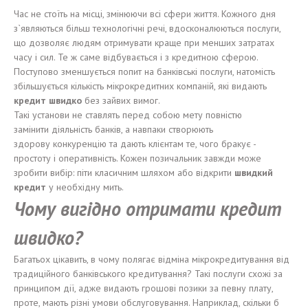
Час не стоїть на місці, змінюючи всі сфери життя. Кожного дня
з`являються більш технологічні речі, вдосконалюються послуги,
що дозволяє людям отримувати краще при менших затратах
часу і сил. Те ж саме відбувається і з кредитною сферою.
Поступово зменшується попит на банківські послуги, натомість
збільшується кількість мікрокредитних компаній, які видають
кредит
швидко
без зайвих вимог.
Такі установи не ставлять перед собою мету повністю
замінити діяльність банків, а навпаки створюють
здорову конкуренцію та дають клієнтам те, чого бракує -
простоту і оперативність. Кожен позичальник завжди може
зробити вибір: піти класичним шляхом або відкрити
швидкий
кредит
у необхідну мить.
Чо
му в
и
г
і
дно
отримати
кредит
швидко
?
Багатьох цікавить, в чому полягає відміна мікрокредитування від
традиційного банківського кредитування? Такі послуги схожі за
принципом дії, адже видають грошові позики за певну плату,
проте, мають різні умови обслуговування. Наприклад, скільки б