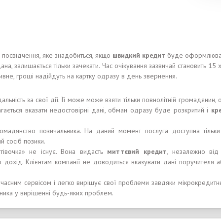
 посвідчення, яке знадобиться, якщо
швидкий
кредит
буде оформлюват
дана, залишається тільки зачекати. Час очікування зазвичай становить 15
вне, гроші надійдуть на картку одразу в день звернення.
ність за свої дії. Її може може взяти тільки повнолітній громадянин,
агається вказати недостовірні дані, обман одразу буде розкритий і
кр
мадянство позичальника. На даний момент послуга доступна тільки
й сосіб позики.
тівочка» не існує. Вона видасть
м
иттєвий
кредит
, незалежно від
о дохід. Клієнтам компанії не доводиться вказувати дані поручителя а
сучасним сервісом і легко вирішує свої проблеми завдяки мікрокреди
чника у вирішенні будь-яких проблем.