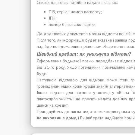
Список даних, які потрібно надати, включає:
ПІБ, серію і номер паспорту;
ІПН;
номер банківської картки.
До додаткових документів можна віднести пенсійне
Після того, як інформація будет вказана і заявка по
надійде повідомлення з рішенням. Якщо воно позити
Швидкий
кредит:
я
к
уникнути відмови
?
Оформлення будь-якої позики передбачає відповідаль
від 21-го року. Якщо потенційний позичальник нам
буде.
Наступною підставою для відмови може стати гро
громадянам інших країн краще знайти альтернативни
Інших підстав для відмови у позиці у «Ваша Го
платоспроможність і не просить надати довідку пр
шанси на кредит.
Приєднуйтесь до числа тих, хто вже користується 
не в
и
ходя
чи
з дом
у
,
і Ви виберете надійного помі