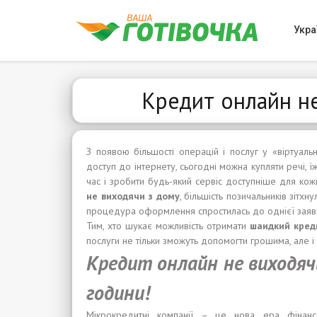
Укра
Кредит онлайн не
З появою більшості операцій і послуг у «віртуальн
доступ до інтернету, сьогодні можна купляти речі, ї
час і зробити будь-який сервіс доступніше для кожн
не в
и
ход
ячи
з дом
у
, більшість позичальників зітх
процедура оформлення спростилась до однієї заяв
Тим, хто шукає можливість отримати
шаидкий
кред
послуги не тільки зможуть допомогти грошима, але 
Кредит онлайн не в
и
ходя
ч
години
!
Мікрокредитні компанії – це нова ера фінансо