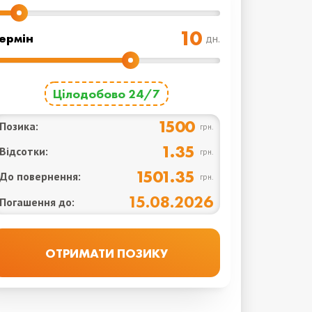
ермін
дн.
Цілодобово 24/7
1500
Позика:
грн.
1.35
Відсотки:
грн.
1501.35
До повернення:
грн.
15.08.2026
Погашення до: