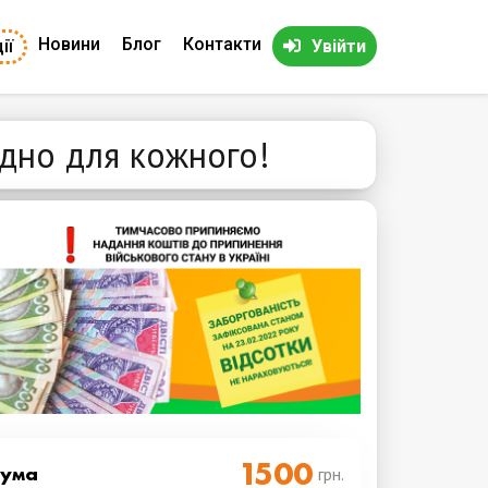
Новини
Блог
Контакти
ії
Увійти
ідно для кожного!
Cума
грн.