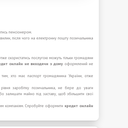
ись пенсіонером.
 хвилин, після чого на електронну пошту позичальника
 отже скористатись послугою можуть тільки громадяни
едит онлайн не в
и
ходя
чи
з дом
у
оформлений не
 тим, хто має паспорт громадянина України, отже
 рівня заробітку позичальника, не бере до уваги
бо залишати майно під заставу, щоб збільшити свої
тним компаніям. Спробуйте оформити
кредит
онлайн