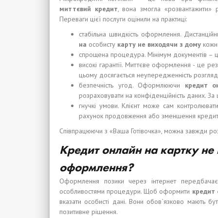
м
иттєвий
кредит
, вона змогла «розвантажити» 
Переваги цієї послуги оцінили на практиці:
стабільна швидкість оформлення. Дистанцій
на
особисту
карту не в
и
ходя
чи
з дом
у
кожно
спрощена процедура. Мінімум документів – ц
високі гарантії. Миттєве оформлення - це ре
цьому досягається неупередженність розгляду 
безпечність угод. Оформлюючи
кредит о
розраховувати на конфіденційність даних. За ц
гнучкі умови. Клієнт може сам контролювати
рахунок продовження або зменшення кредитн
Співпрацюючи з «Ваша Готівочка», можна завжди розр
Кредит онлайн на карт
к
у не 
оформлен
н
я?
Оформлення позики через інтернет передбачає 
особливостями процедури. Щоб оформити
кредит 
вказати особисті дані. Вони обов`язково мають бу
позитивне рішення.