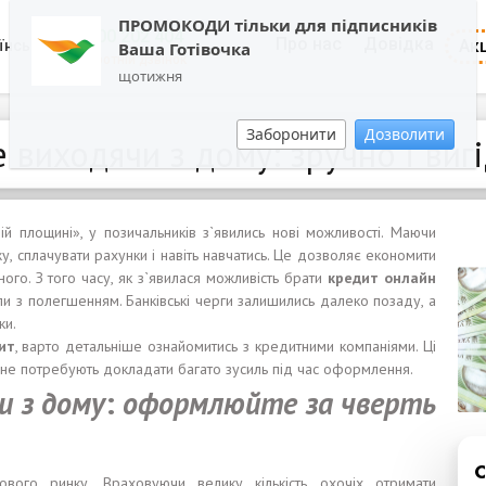
ПРОМОКОДИ тільки для підписників
0800 202 404
Про нас
Довідка
Акц
їнська
Ваша Готівочка
Зворотній дзвінок
щотижня
Заборонити
Дозволити
 виходячи з дому: зручно і виг
ій площині», у позичальників з`явились нові можливості. Маючи
жу, сплачувати рахунки і навіть навчатись. Це дозволяє економити
ого. З того часу, як з`явилася можливість брати
кредит онлайн
нули з полегшенням. Банківські черги залишились далеко позаду, а
ки.
ит
, варто детальніше ознайомитись з кредитними компаніями. Ці
і не потребують докладати багато зусиль під час оформлення.
и
з дом
у
:
оформлюйте за чверть
вого ринку. Враховуючи велику кількість охочіх отримати