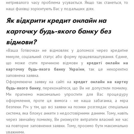
нетривалого часу проблема усувається. Якщо так станеться, то
наші фахівці зорієнтують Вас у подальших діях.
Як відкрити кредит онлайн на
карточку будь-якого банку без
відмови?
«Ваша Готівочка» не відмовляє у допомозі через кредитне
минуле, соціальний статус або форму працевлаштування. Єдине,
що може стати причиною відмови у
кредит
і
онлайн на
карточку
будь-якого
банк
у
Укра
ї
н
и
, так це некоректно
заповнена заявка.
Оформлюючи заявку на сайті на
кредит онлайн на карт
к
у
будь-якого
банк
у
, переконайтеся, що Ви не допустили помилку.
Ми прагнемо максимально упростити для Вас процедуру
оформлення, проте ця вимога - не наша забаганка, а міра
безпеки. Річ у тім, що всі заявки на позики розглядає спеціальна
система, яка блокує анкети з недостовірними даними. Тому, навіть
через звичайну помилку, Ви ризикуєте витратити власний же час
на повторне заповнення заявки. Тому, просимо бути максимально
уважними.