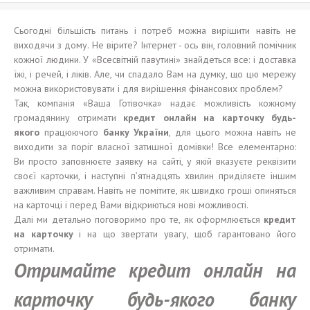
Сьогодні більшість питань і потреб можна вирішити навіть не
виходячи з дому. Не вірите? Інтернет - ось він, головний помічник
кожної людини. У «Всесвітній павутині» знайдеться все: і доставка
їжі, і речей, і ліків. Але, чи спадало Вам на думку, що цю мережу
можна використовувати і для вирішення фінансових проблем?
Так, компанія «Ваша Готівочка» надає можливість кожному
громадянину отримати
кредит онлайн на карточку
будь-
якого
працюючого
банк
у
Укра
ї
н
и
, для цього можна навіть не
виходити за поріг власної затишної домівки! Все елементарно:
Ви просто заповнюєте заявку на сайті, у якій вказуєте реквізити
своєї карточки, і наступні п’ятнадцять хвилин приділяєте іншим
важливим справам. Навіть не помітите, як швидко гроші опиняться
на карточці і перед Вами відкриються нові можливості.
Далі ми детально поговоримо про те, як оформлюється
кредит
на карточку
і на що звертати увагу, щоб гарантовано його
отримати.
Отримайте кредит онлайн на
карточку будь-якого банку