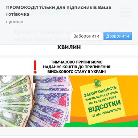
ПРОМОКОДИ тільки для підписників Ваша
Готівочка
щотижня
Кредит онлайн на карточку будь-
Заборонити
Дозволити
якого банку України - гроші за 15
хвилин