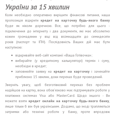
України за 15 хвилин
Коли необхідно оперативно вирішити фінансові питання, наша
пропозиція відкрити
кредит на карточку
будь-якого
банк
у
буде як ніколи доречною. Все, що потрібно для цього -
підключення до інтернету і два документи, які має абсолютно
кожен громадянин у віці від вісімнадцяти до семидесяти
років (паспорт та ІПН). Послідовність Ваших дій має бути
наступною:
відкривайте веб-сайт компанії «Ваша Готівочка»;
вибирайте (у кредитному калькуляторі) термін і суму,
необхідні в кредит;
заповнюйте заявку на
кредит на карточку
і зачекайте
приблизно 15 хвилин, доки переказ буде проведений.
Зверніть увагу, щоб безготівковий переказ без проблем
надійшов на картку, вона обов’язково має підтримувати роботe у
платіжних системах Visa або MasterCard. Щодо іншого - Ви
можете взяти
кредит онлайн на карточку будь-якого банку
,
лише тільки б він був українським. Додамо, що іноді трапляються
затримки або технічні роботи у банку, проте впродовж