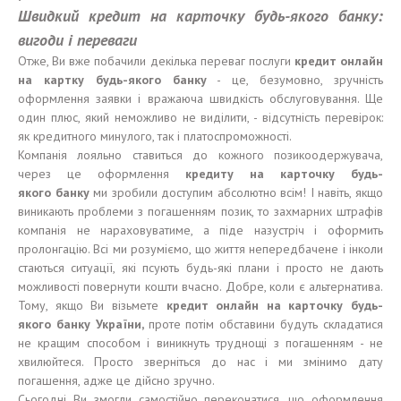
Швидкий кредит на карточку будь-якого банку:
вигоди і переваги
Отже, Ви вже побачили декілька переваг послуги
кредит онлайн
на картку будь-якого банку
- це, безумовно, зручність
оформлення заявки і вражаюча швидкість обслуговування. Ще
один плюс, який неможливо не виділити, - відсутність перевірок:
як кредитного минулого, так і платоспроможності.
Компанія лояльно ставиться до кожного позикоодержувача,
через це оформлення
кредит
у
на карточку
будь-
якого
банк
у
ми зробили доступим абсолютно всім! І навіть, якщо
виникають проблеми з погашенням позик, то захмарних штрафів
компанія не нараховуватиме, а піде назустріч і оформить
пролонгацію. Всі ми розуміємо, що життя непередбачене і інколи
стаються ситуації, які псують будь-які плани і просто не дають
можливості повернути кошти вчасно. Добре, коли є альтернатива.
Тому, якщо Ви візьмете
кредит онлайн на карточку
будь-
якого
банк
у
Укра
ї
н
и,
проте потім обставини будуть складатися
не кращим способом і виникнуть труднощі з погашенням - не
хвилюйтеся. Просто зверніться до нас і ми змінимо дату
погашення, адже це дійсно зручно.
Сьогодні Ви змогли самостійно переконатися, що оформлення