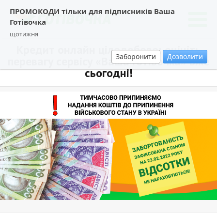
ПРОМОКОДИ тільки для підписників Ваша
Готівочка
щотижня
Кредит онлайн цілодобово: оцініть
Заборонити
Дозволити
перевагу сервісу «Ваша Готівочка» вже
сьогодні!