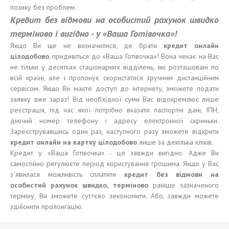
позику без проблем.
Кредит без
відмови
на
особистий рахунок швидко
терміново
і
в
и
г
і
дно -
у
«Ваш
а
Готівочк
а
»!
Якщо Ви ще не визначилися, де брати
кредит онлайн
цілодобово
, придивіться до «Ваша Готівочка»! Вона чекає на Вас
не тільки у десятках стаціонарних відділень, які розташовані по
всій країні, але і пропонує скористатися зручним дистанційним
сервісом. Якщо Ви маєте доступ до інтернету, зможете подати
заявку вже зараз! Від необхідної суми Вас відокремлює лише
реєстрація, під час якої потрібно вказати паспортні дані, ІПН,
діючий номер телефону і адресу електронної скриньки.
Зареєструвавшись один раз, наступного разу зможете відкрити
кредит онлайн на карт
к
у
цілодобово
лише за декілька кліків.
Кредит у «Ваша Готівочка» - це завжди вигідно. Адже Ви
самостійно регулюєте період користування грошима. Якщо у Вас
з`явилася можливість сплатити
кредит без
відмови
на
особистий
рахунок швидко
,
терміново
раніше зазначеного
терміну, Ви зможете суттєво зекономити. Або, завжди можете
здійснити пролонгацію.