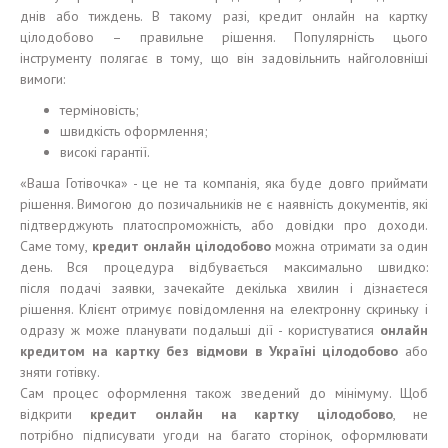
днів або тиждень. В такому разі, кредит онлайн на картку
цілодобово – правильне рішення. Популярність цього
інструменту полягає в тому, що він задовільнить найголовніші
вимоги:
терміновість;
швидкість оформлення;
високі гарантії.
«Ваша Готівочка» - це не та компанія, яка буде довго приймати
рішення. Вимогою до позичальників не є наявність документів, які
підтверджують платоспроможність, або довідки про доходи.
Саме тому,
кредит онлайн
цілодобово
можна отримати за один
день. Вся процедура відбувається максимально швидко:
після подачі заявки, зачекайте декілька хвилин і дізнаєтеся
рішення. Клієнт отримує повідомлення на електронну скриньку і
одразу ж може планувати подальші дії - користуватися
онлайн
кредит
ом
на карт
к
у без
відмови
в Укра
ї
н
і
цілодобово
або
зняти готівку.
Сам процес оформлення також зведений до мінімуму. Щоб
відкрити
кредит онлайн на картк
у цілодобово
, не
потрібно підписувати угоди на багато сторінок, оформлювати