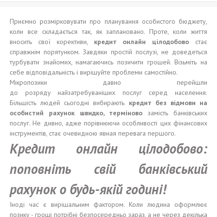
Приємно розмірковувати про планування особистого бюджету,
коли все складається так, як заплановано. Проте, коли життя
вносить свої корективи,
кредит онлайн
цілодобово
стає
справжнім порятунком. Завдяки простій послузі, не доведеться
турбувати знайомих, намагаючись позичити грошей. Візьміть на
себе відповідальність і вирішуйте проблеми самостійно.
Мікропозики давно перейшли
до розряду найзатребуваніших послуг серед населення.
Більшість людей сьогодні вибирають
кредит без
відмови
на
особистий рахунок швидко, терміново
замість банківських
послуг. Не дивно, адже порівнюючи особливості цих фінансових
інструментів, стає очевидною явная перевага першого.
Кредит онлайн
цілодобово
:
попо
в
н
і
т
ь
св
і
й
банківський
рахунок о будь-якій годині!
Іноді час є вирішальним фактором. Коли людина оформлює
позику - гроші потрібні безпосередньо зараз, а не через декілька