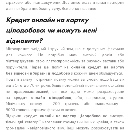
страховки або інші документи. Достатньо вказати тільки паспортні
дані і вибрати необхідну суму. Все легко і швидко!
Кредит онлайн на карт
к
у
цілодобово
:
чи можуть мені
відмовити?
Мікрокредит вигідний і зручний тим, що є доступним фактично
для кожного. Не потрібно мати високий дохід або
підтверджувати свою платоспроможність за рахунок застави або
поручителів. Через це, попит на
онлайн кредит на карт
к
у
без
відмови
в Укра
ї
н
і
цілодобово
з кожним днем збільшується.
Подати заявку і отримати позику можна за умови, якщо Ваш вік
від 21-го до 70-ти років. Якщо потенційний позичальник офіційно
не працевлаштований, він все одно може розраховувати
на
кредит онлайн
цілодобово
, або, наприклад, студент.
Мінімальну позику - 200 гривень або максимальну -
9000 гривень отримує фактично кожен.
Відкрити
кредит онлайн на карт
к
у
цілодобово
не зможуть
тільки дві категорії населення: громадяни інших країни, а також
громадяни невідповідного віку. Інші можуть розраховувати на