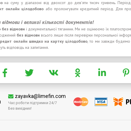
во
на суму у діапазоні від двохсот до дев'яти тисяч гривень. Періо
ит онлайн
цілодобово
або пролонгувати кредитний період. Для про
відмови і великої кількості документів!
о
без
відмови
і документальної тяганини. Ми не оцінюємо їх платоспром
ерджений
без
відмови
всього лише після перевірки персональної інформ
редит онлайн
швидко
на карт
к
у
цілодобово
, то ми завжди будемо 
ть відповідь на запитання.
zayavka@limefin.com
м
Час роботи підтримки 24/7
Без вихідних!