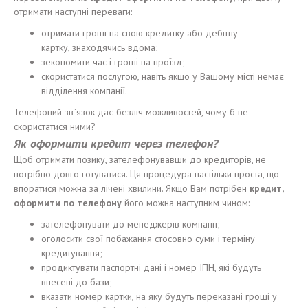
отримати наступні переваги:
отримати гроші на свою кредитку або дебітну
картку, знаходячись вдома;
зекономити час і гроші на проїзд;
скористатися послугою, навіть якщо у Вашому місті немає
відділення компанії.
Телефоний зв`язок дає безліч можливостей, чому б не
скористатися ними?
Як
оформит
и
кредит через телефон?
Щоб отримати позику, зателефонувавши до кредиторів, не
потрібно довго готуватися. Ця процедура настільки проста, що
впоратися можна за лічені хвилини. Якщо Вам потрібен
кредит,
оформит
и
по телефону
його можна наступним чином:
зателефонувати до менеджерів компанії;
оголосити свої побажання стосовно суми і терміну
кредитування;
продиктувати паспортні дані і номер ІПН, які будуть
внесені до бази;
вказати номер картки, на яку будуть переказані гроші у