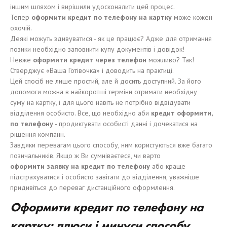
іншим шляхом і вирішили удосконалити цей процес.
Тепер
оформит
и
кредит по телефону на карт
к
у
може кожен
охочій.
Деякі можуть здивуватися - як це працює? Адже для отримання
позики необхідно заповнити купу документів і довідок!
Невже
оформит
и
кредит через телефон
можливо? Так!
Стверджує «Ваша Готівочка» і доводить на практиці.
Цей спосіб не лише простий, але й досить доступний. За його
допомоги можна в найкоротші терміни отримати необхідну
суму на картку, і для цього навіть не потрібно відвідувати
відділення особисто. Все, що необхідно аби
кредит оформит
и
,
по телефону
- продиктувати особисті данні і дочекатися на
рішення компанії.
Завдяки перевагам цього способу, ним користуються вже багато
позичальників. Якщо ж Ви сумніваєтеся, чи варто
оформит
и
заявку на кредит по телефону
або краще
підстрахуватися і особисто завітати до відділення, уважніше
придивіться до переваг дистанційного оформлення.
Оформит
и
кредит по телефону на
карт
к
у: плюс
и
і
минус
и
способу