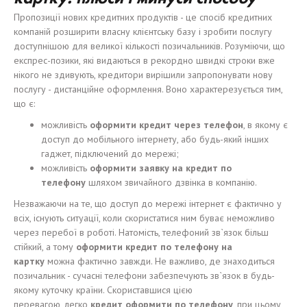
Пропозиції нових кредитних продуктів - це спосіб кредитних
компаній розширити власну клієнтську базу і зробити послугу
доступнішою для великої кількості позичальників. Розуміючи, що
експрес-позики, які видаються в рекордно швидкі строки вже
нікого не здивують, кредитори вирішили запропонувати нову
послугу - дистанційне оформлення. Воно характерезується тим,
що є:
можливість
оформит
и
кредит через телефон
, в якому є
доступ до мобільного інтернету, або будь-який інших
гаджет, підключений до мережі;
можливість
оформи
ти
заявку на кредит по
телефону
шляхом звичайного дзвінка в компанію.
Незважаючи на те, що доступ до мережі інтернет є фактично у
всіх, існують ситуації, коли скористатися ним буває неможливо
через перебої в роботі. Натомість, телефоний зв`язок більш
стійкий, а тому
оформит
и
кредит по телефону на
карт
к
у
можна фактично завжди. Не важливо, де знаходиться
позичальник - сучасні телефони забезпечують зв`язок в будь-
якому куточку країни. Скориставшися цією
перевагою, легко
кредит оформит
и
по телефону
, при цьому