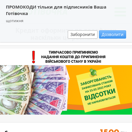
ПРОМОКОДИ тільки для підписників Ваша
Готівочка
щотижня
Кредит оформити по телефону:
Заборонити
Дозволити
наскільки це реально?