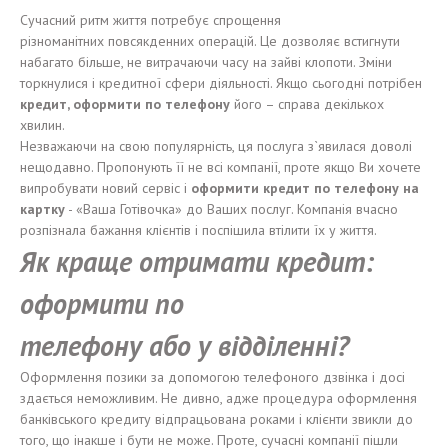
Сучасний ритм життя потребує спрощення
різноманітних повсякденних операцій. Це дозволяє встигнути
набагато більше, не витрачаючи часу на зайві клопоти. Зміни
торкнулися і кредитної сфери діяльності. Якщо сьогодні потрібен
к
редит, оформит
и
по телефону
його – справа декількох
хвилин.
Незважаючи на свою популярність, ця послуга з`явилася доволі
нещодавно. Пропонують її не всі компанії, проте якщо Ви хочете
випробувати новий сервіс і
оформит
и
кредит по телефону на
карт
к
у
- «Ваша Готівочка» до Ваших послуг. Компанія вчасно
розпізнала бажання клієнтів і поспішила втілити їх у життя.
Я
к
краще отримати
кредит:
оформит
и
по
телефону
або
у
відділенні
?
Оформлення позики за допомогою телефоного дзвінка і досі
здається неможливим. Не дивно, адже процедура оформлення
банківського кредиту відпрацьована роками і клієнти звикли до
того, що інакше і бути не може. Проте, сучасні компанії пішли