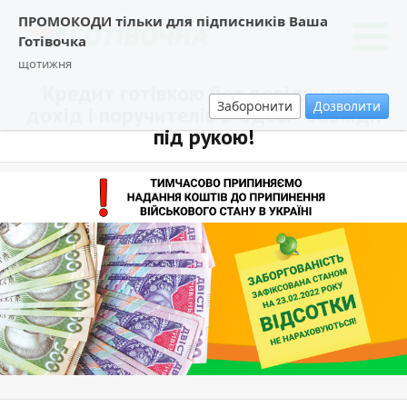
ПРОМОКОДИ тільки для підписників Ваша
Готівочка
щотижня
Кредит готівкою без довідки про
Заборонити
Дозволити
дохід і поручителів в Одесі - завжди
під рукою!