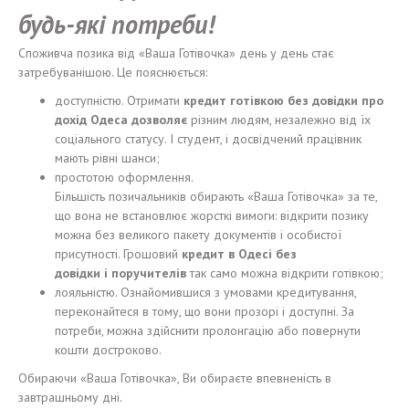
будь-які потреби
!
Споживча позика від «Ваша Готівочка» день у день стає
затребуванішою. Це пояснюється:
доступністю. Отримати
кредит
готівкою
без
довідки
пр
о
дох
ід
Одеса
дозволяє
різним людям, незалежно від їх
соціального статусу. І студент, і досвідчений працівник
мають рівні шанси;
простотою оформлення.
Більшість позичальників обирають «Ваша Готівочка» за те,
що вона не встановлює жорсткі вимоги: відкрити позику
можна без великого пакету документів і особистої
присутності. Грошовий
кредит в Одес
і
без
довідки
і
поручител
ів
так само можна відкрити готівкою;
лояльністю. Ознайомившися з умовами кредитування,
переконайтеся в тому, що вони прозорі і доступні. За
потреби, можна здійснити пролонгацію або повернути
кошти достроково.
Обираючи «Ваша Готівочка», Ви обираєте впевненість в
завтрашньому дні.