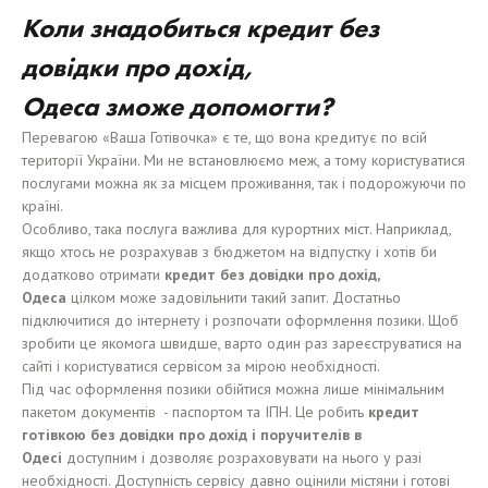
Коли
з
надобит
ь
ся кредит без
довідки
пр
о дох
і
д,
Одес
а
зможе
допомогти
?
Перевагою «Ваша Готівочка» є те, що вона кредитує по всій
території України. Ми не встановлюємо меж, а тому користуватися
послугами можна як за місцем проживання, так і подорожуючи по
країні.
Особливо, така послуга важлива для курортних міст. Наприклад,
якщо хтось не розрахував з бюджетом на відпустку і хотів би
додатково отримати
кредит без
довідки пр
о дох
ід
,
Одес
а
цілком може задовільнити такий запит. Достатньо
підключитися до інтернету і розпочати оформлення позики. Щоб
зробити це якомога швидше, варто один раз зареєструватися на
сайті і користуватися сервісом за мірою необхідності.
Під час оформлення позики обійтися можна лише мінімальним
пакетом документів - паспортом та ІПН. Це робить
кредит
готівкою
без
довідки
пр
о дох
ід
і
поручител
ів
в
Одес
і
доступним і дозволяє розраховувати на нього у разі
необхідності. Доступність сервісу давно оцінили містяни і готові