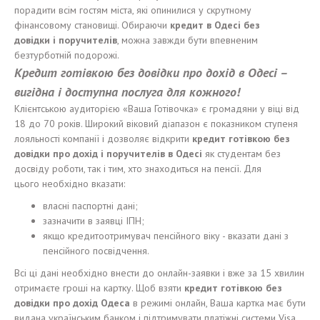
порадити всім гостям міста, які опинилися у скрутному
фінансовому становищі. Обираючи
кредит в Одес
і
без
довідки
і
поручител
ів
, можна завжди бути впевненим
безтурботній подорожі.
Кредит
готівкою
без
довідки
пр
о дох
ід
в Одес
і
–
вигідна і
доступна
по
слуга для к
о
ж
н
ого!
Клієнтською аудиторією «Ваша Готівочка» є громадяни у віці від
18 до 70 років. Широкий віковий діапазон є показником ступеня
лояльності компанії і дозволяє відкрити
кредит
готівкою
без
довідки пр
о дох
ід
і
поручител
ів
в Одес
і
як студентам без
досвіду роботи, так і тим, хто знаходиться на пенсії. Для
цього необхідно вказати:
власні паспортні дані;
зазначити в заявці ІПН;
якщо кредитоотримувач пенсійного віку - вказати дані з
пенсійного посвідчення.
Всі ці дані необхідно внести до онлайн-заявки і вже за 15 хвилин
отримаєте гроші на картку. Щоб взяти
кредит
готівкою
без
довідки
пр
о дох
ід
Одес
а
в режимі онлайн, Ваша картка має бути
видана українським банком і підтримувати платіжні системи Visa