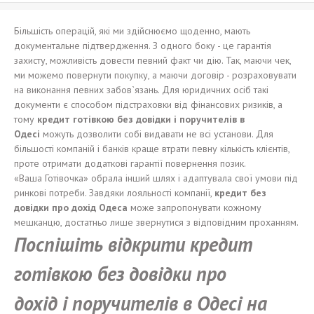
Більшість операцій, які ми здійснюємо щоденно, мають
документальне підтвердження. З одного боку - це гарантія
захисту, можливість довести певний факт чи дію. Так, маючи чек,
ми можемо повернути покупку, а маючи договір - розраховувати
на виконання певних забов`язань. Для юридичних осіб такі
документи є способом підстраховки від фінансових ризиків, а
тому
кредит
готівкою
без
довідки
і
поручител
ів
в
Одес
і
можуть дозволити собі видавати не всі установи. Для
більшості компаній і банків краще втрати певну кількість клієнтів,
проте отримати додаткові гарантії повернення позик.
«Ваша Готівочка» обрала інший шлях і адаптувала свої умови під
ринкові потреби. Завдяки лояльності компанії,
кредит без
довідки
пр
о дох
ід
Одес
а
може запропонувати кожному
мешканцю, достатньо лише звернутися з відповідним проханням.
Посп
і
ш
і
т
ь
відкрити
кредит
готівкою
без
довідки
пр
о
дох
ід
і
поручител
ів
в Одес
і
на