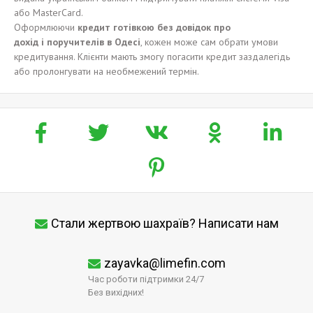
або MasterCard.
Оформлюючи
кредит
готівкою
без
довідок пр
о
дох
ід
і
поручител
ів
в Одес
і
, кожен може сам обрати умови
кредитування. Клієнти мають змогу погасити кредит заздалегідь
або пролонгувати на необмежений термін.
Стали жертвою шахраїв? Написати нам
zayavka@limefin.com
Час роботи підтримки 24/7
Без вихідних!