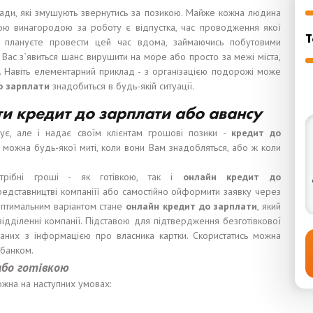
ади, які змушують звернутись за позикою. Майже кожна людина
ою винагородою за роботу є відпустка, час проводження якої
Т
 плануєте провести цей час вдома, займаючись побутовими
у Вас з`явиться шанс вирушити на море або просто за межі міста,
ь. Навіть елементарний приклад - з організацією подорожі може
о зарплат
и
знадобиться в будь-якій ситуації.
ти кредит до
зарплат
и
або
аванс
у
ує, але і надає своїм клієнтам грошові позики -
кр
едит до
 можна будь-якої миті, коли вони Вам знадобляться, або ж коли
трібні гроші - як готівкою, так і
онлайн кредит до
дставництві компаніїї або самостійно ойформити заявку через
 оптимальним варіантом стане
онлайн кредит до зарплат
и
, який
відділенні компанії. Підставою для підтвердження безготівкової
даних з інформацією про власника картки. Скористатись можна
 банком.
або готівкою
ожна на наступних умовах: