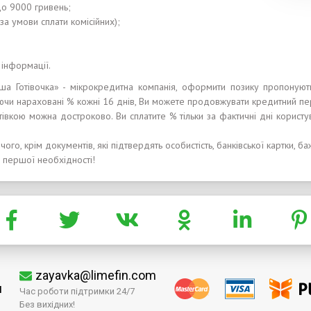
до 9000 гривень;
а умови сплати комісійних);
 інформації.
аша Готівочка» - мікрокредитна компанія, оформити позику пропоную
ючи нараховані % кожні 16 днів, Ви можете продовжувати кредитний пе
івкою можна достроково. Ви сплатите % тільки за фактичні дні корист
ого, крім документів, які підтвердять особистість, банківської картки, ба
а першої необхідності!
zayavka@limefin.com
м
Час роботи підтримки 24/7
Без вихідних!