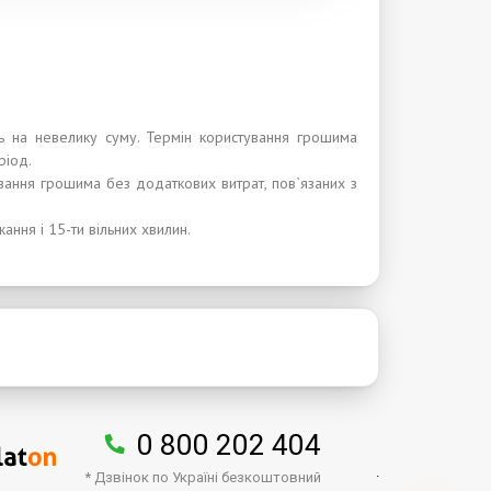
ть на невелику суму. Термін користування грошима
ріод.
ування грошима без додаткових витрат, пов`язаних з
жання і 15-ти вільних хвилин.
0 800 202 404
.
* Дзвінок по Україні безкоштовний