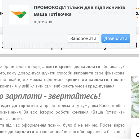
ПРОМОКОДИ тільки для підписників
0800 202 404
Про нас
Довідка
Акц
їнська
Ваша Готівочка
Зворотній дзвінок
щотижня
Заборонити
Дозволити
 зарплати оформлюють у «Ваша 
е брати гроші в борг, а
взят
и
кредит до зарплат
и
або авансу?
ного, кому доводиться шукати способи виправити своє фінансове
адно знайти, де можна оформити
кредит до зарплат
и,
і як це
компанія, у якій клієнти самі вибирають умови кредитування.
о зарплати - звертайтесь!
едит до зарплат
и
, а право отримати ту суму, яка Вам потрібна
призначення. За всю історію роботи компанія «Ваша Готівочка»
ється позика.
нти під час оформлення позики, було б не етично, Проте, варто
дит до зарплат
и
дозволяє знайти способи вирішення більшості