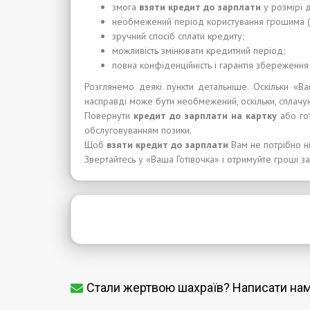
змога
взят
и
кредит до зарплат
и
у розмірі 
необмежений період користування грошима (з
зручний спосіб сплати кредиту;
можливість змінювати кредитний період;
повна конфіденційність і гарантія збереження
Розглянемо деякі пункти детальніше. Оскільки «В
насправді може бути необмежений, оскільки, сплачу
Повернути
кредит до зарплат
и
на карт
ку
або гот
обслуговуванням позики.
Щоб
взят
и
кредит до зарплат
и
Вам не потрібно ніч
Звертайтесь у «Ваша Готівочка» і отримуйте гроші з
Стали жертвою шахраїв? Написати на