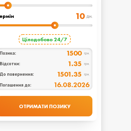
ермін
дн.
Цілодобово 24/7
1500
Позика:
грн.
1.35
Відсотки:
грн.
1501.35
До повернення:
грн.
16.08.2026
Погашення до: