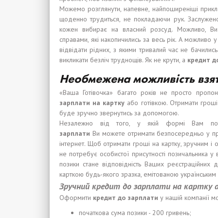
Можемо розглянути, напевне, найпоширеніші прикл
щоденно трудиться, не покладаючи рук. Заслужен
кожен вибирає на власний розсуд. Можливо, Ви
справами, які накопичились за весь рік. А можливо 
відвідати рідних, з якими тривалий час не бачилис
викликати безліч труднощів. Як не крути, а
кредит д
Не
обмежена можливість взя
«Ваша Готівочка» багато років не просто пропон
зарплат
и
на карт
к
у
або готівкою. Отримати гроші
буде зручно звернутись за допомогою.
Незалежно від того, у якій формі Вам по
зарплат
и
Ви можете отримати безпосередньо у пре
інтернет. Щоб отримати гроші на картку, зручним і
не потребує особистої присутності позичальника у 
позики стане відповідність Ваших реєстраційних 
карткою будь-якого зразка, емітованою українським
Зручний
кредит до зарплат
и
на карт
к
у
Оформити
кредит до зарплат
и
у нашій компанії м
початкова сума позики - 200 гривень;