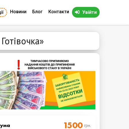
Новини
Блог
Контакти
ії
Увійти
Готівочка»
Cума
грн.