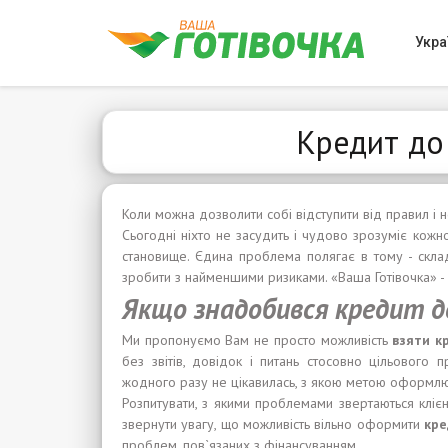
Укра
Кредит до
Коли можна дозволити собі відступити від правил і н
Сьогодні ніхто не засудить і чудово зрозуміє кож
становище. Єдина проблема полягає в тому - скл
зробити з найменшими ризиками. «Ваша Готівочка» - 
Якщо знадобився кредит д
Ми пропонуємо Вам не просто можливість
взят
и
кр
без звітів, довідок і питань стосовно цільового 
жодного разу не цікавилась, з якою метою оформлю
Розпитувати, з якими проблемами звертаються кліє
звернути увагу, що можливість вільно оформити
кре
проблем, пов`язаних з фінансуванням.