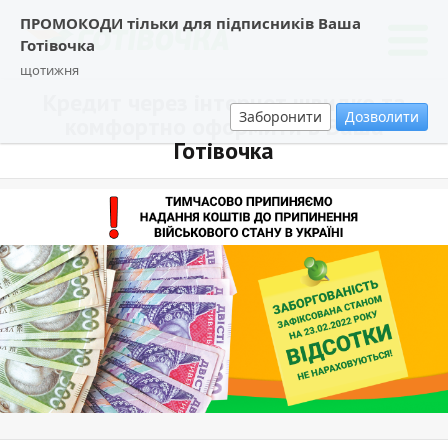
ПРОМОКОДИ тільки для підписників Ваша
Готівочка
щотижня
Кредит через інтернет швидко та
Заборонити
Дозволити
комфортно оформити в Ваша
Готівочка