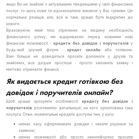
якщо Ви не знайомі з актуальними тенденціями у світі фінансових
послуг, то щось нове та вдосконалене викличе у Вас сумніви. Це
нормальна реакція, але, все ж таки, краще бути відкритим до
нового.
Враховуючи, який тиск спричиняє на людину необхідність
фінансового успіху, ми відкриваємо перед кожними нові
фінансові можливості -
кредит
и
без довідок і поручителів
у
будь-якій зручній формі -
кредит онлайн
або готівкою.
Вам більше не доведеться просити допомоги у друзів та
знайомих, все дедалі простіше - просто заповніть заявку і
миттєво отримаєте фінанси.
Як видається кредит готівкою без
довідок і поручителів онлайн?
Щоб краще зрозуміти особливості
кредиту без довідок і
поручителів
, розглянемо детальніше, на кого орієнтована така
послуга. Отже, моментальні кредити доступні тим, у кого:
немає часу оформлювати довідки і чекати рішення за
заявкою;
немає можливості або просто некомфортно просити