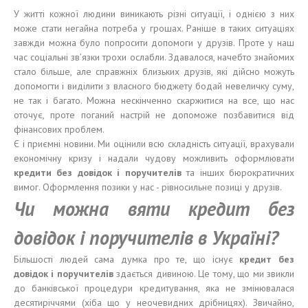
У житті кожної людини виникають різні ситуації, і однією з них
може стати негайна потреба у грошах. Раніше в таких ситуаціях
завжди можна було попросити допомоги у друзів. Проте у наш
час соціальні зв’язки трохи ослабли. Здавалося, начебто знайомих
стало більше, але справжніх близьких друзів, які дійсно можуть
допомогти і виділити з власного бюджету бодай невеличку суму,
не так і багато. Можна нескінченно скаржитися на все, що нас
оточує, проте поганий настрій не допоможе позбавитися від
фінансових проблем.
Є і приємні новини. Ми оцінили всю складність ситуації, врахували
економічну кризу і надали чудову можливить оформлювати
кредити без довідок і поручителів
та інших бюрократичних
вимог. Оформлення позики у нас - рівносильне позиці у друзів.
Чи можна вяти кредит без
довідок і поручителів в Україні?
Більшості людей сама думка про те, що існує
кредит без
довідок і поручителів
здається дивиною. Це тому, що ми звикли
до банківської процедури кредитування, яка не змінювалася
десятиріччями (хіба що у неочевидних дрібницях). Звичайно,