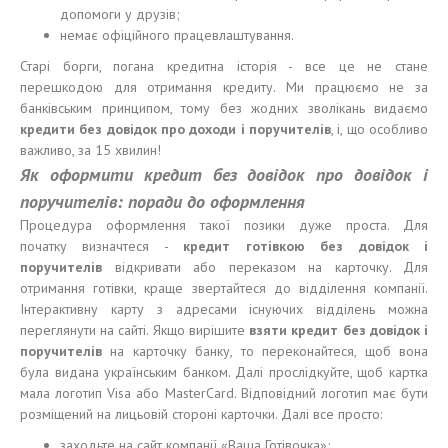
допомоги у друзів;
немає офіційного працевлаштування.
Старі борги, погана кредитна історія - все це не стане
перешкодою для отримання кредиту. Ми працюємо не за
банківським принципом, тому без жодних зволікань видаємо
кредити без довідок про доходи і поручителів
, і, що особливо
важливо, за 15 хвилин!
Як оформити кредит без довідок про довідок і
поручителів: поради до оформлення
Процедура оформлення такої позики дуже проста. Для
початку визначтеся -
кредит готівкою без довідок і
поручителів
відкривати або переказом на карточку. Для
отримання готівки, краще звертайтеся до відділення компанії.
Інтерактивну карту з адресами існуючих відділень можна
переглянути на сайті. Якщо вирішите
взяти кредит без довідок і
поручителів
на карточку банку, то переконайтеся, щоб вона
була видана українським банком. Далі прослідкуйте, щоб картка
мала логотип Visa або MasterCard. Відповідний логотип має бути
розміщений на лицьовій стороні карточки. Далі все просто:
заходьте на сайт компанії «Ваша Готівочка»;