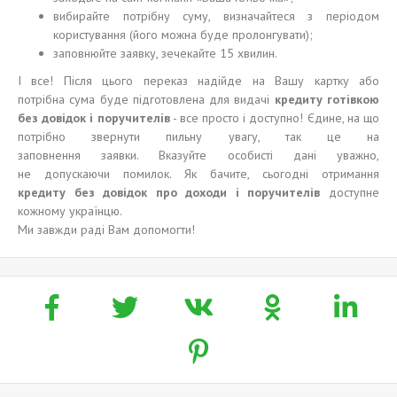
вибирайте потрібну суму, визначайтеся з періодом
користування (його можна буде пролонгувати);
заповнюйте заявку, зечекайте 15 хвилин.
І все! Після цього переказ надійде на Вашу картку або
потрібна сума буде підготовлена для видачі
кредит
у
готівкою
без довідок і поручителів
- все просто і доступно! Єдине, на що
потрібно звернути пильну увагу, так це на
заповнення заявки. Вказуйте особисті дані уважно,
не допускаючи помилок. Як бачите, сьогодні отримання
кредиту без довідок про доходи і поручителів
доступне
кожному українцю.
Ми завжди раді Вам допомогти!