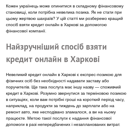
Кожен українець може опинитися в складному фінансовому
становищі, коли потрібна невелика позика. Як не стати при
цьому жертвою шахраїв? У цій статті ми розберемо кращий
спосіб взяти кредит онлайн в Харкові за допомогою
фінансової компанії.
Найзручніший спосіб взяти
кредит онлайн в Харкові
Невеликий кредит онлайн в Харкові є експрес-позикою для
фізичних осіб без необхідності надавати заставу або
поручителів. Ще така послуга має іншу назву — споживчий
кредит в Харкові. Розумно звернутися за терміновою позикою
в ситуаціях, коли вам потрібні гроші на короткий період часу,
наприклад, на продукти за тиждень до зарплати або на
ремонт авто, яке несподівано зламалося, а ви на ньому
працюєте. Метою такої послуги є надання фінансової
допомоги в разі непередбачених і незапланованих витрат.