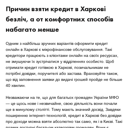
Причин взяти кредит в Харкові
безліч, а от комфортних способів
набагато менше
Одним з найбільш зручних варіантів оформити кредит
онлайн в Харкові є мікрофінансове обслуговування. Такі
кредитори працюють з клієнтами онлайн на своїх ресурсах,
не змушуючи їх зустрічатися у відділеннях особисто. Щоб
отримати кредит готівкою в Харкові, позичальникам не
потрібні довідки, поручителі або застава. Враховуйте також,
що від заповнення заявки до видачі грошей пройде не більше
40 хвилин.
Незважаючи на те, що для багатьох громадян України МФО
— це щось нове і незвичайне, свою діяльність вони почали
ще в минулому столітті. Тому мають значний досвід. Завдяки
поширенню інтернет-технологій, кредит в Харкові без довідки
про доходи можна взяти абсолютно так само, як і в Києві. Такі
позики доступні багатьом категоріям громадян. Вони є