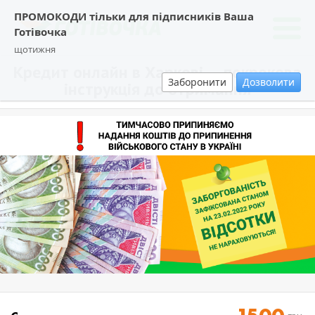
ПРОМОКОДИ тільки для підписників Ваша
Готівочка
щотижня
Кредит онлайн в Харкові — покрокова
Заборонити
Дозволити
інструкція до отримання