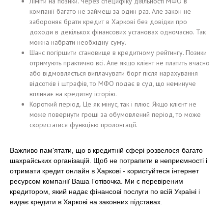
Ліміти на позики. Через специфіку діяльності МФО в
компанії багато не займеш за один раз. Але закон не
забороняє брати кредит в Харкові без довідки про
доходи в декількох фінансових установах одночасно. Так
можна набрати необхідну суму.
Шанс погіршити становище в кредитному рейтингу. Позики
отримують практично всі. Але якщо клієнт не платить вчасно
або відмовляється виплачувати борг після нарахування
відсотків і штрафів, то МФО подає в суд, що неминуче
впливає на кредитну історію.
Короткий період. Це як мінус, так і плюс. Якщо клієнт не
може повернути гроші за обумовлений період, то може
скористатися функцією пролонгації.
Важливо пам'ятати, що в кредитній сфері розвелося багато
шахрайських організацій. Щоб не потрапити в неприємності і
отримати кредит онлайн в Харкові - користуйтеся інтернет
ресурсом компанії Ваша Готівочка. Ми є перевіреним
кредитором, який надає фінансові послуги по всій Україні і
видає кредити в Харкові на законних підставах.