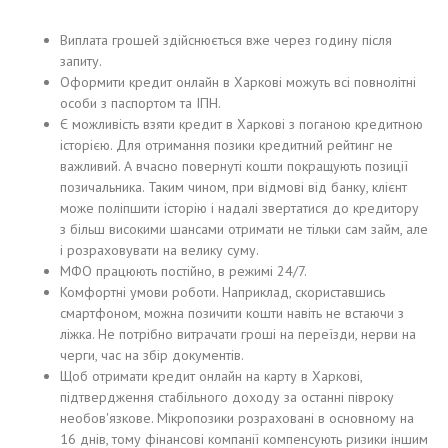
Виплата грошей здійснюється вже через годину після
запиту.
Оформити кредит онлайн в Харкові можуть всі повнолітні
особи з паспортом та ІПН.
Є можливість взяти кредит в Харкові з поганою кредитною
історією. Для отримання позики кредитний рейтинг не
важливий. А вчасно повернуті кошти покращують позиції
позичальника. Таким чином, при відмові від банку, клієнт
може поліпшити історію і надалі звертатися до кредитору
з більш високими шансами отримати не тільки сам займ, але
і розраховувати на велику суму.
МФО працюють постійно, в режимі 24/7.
Комфортні умови роботи. Наприклад, скориставшись
смартфоном, можна позичити кошти навіть не встаючи з
ліжка. Не потрібно витрачати гроші на переїзди, нерви на
черги, час на збір документів.
Щоб отримати кредит онлайн на карту в Харкові,
підтвердження стабільного доходу за останні півроку
необов'язкове. Мікропозики розраховані в основному на
16 днів, тому фінансові компанії компенсують ризики іншим