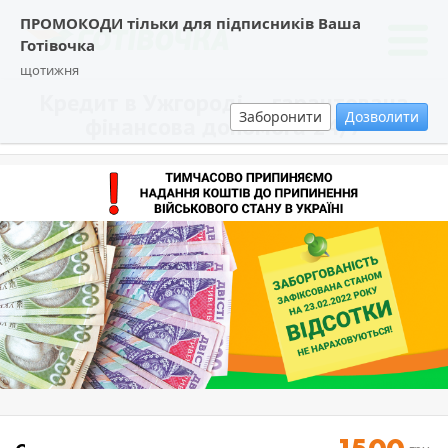
ПРОМОКОДИ тільки для підписників Ваша
Готівочка
щотижня
Кредит в Ужгороді — гарантована
Заборонити
Дозволити
фінансова допомога 24/7