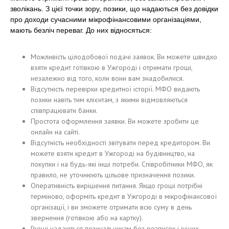
зволікань. З цієї точки зору, позики, що надаються без довідки
про доходи сучасними мікрофінансовими організаціями,
мають безліч переваг. До них відносяться:
Можливість цілодобової подачі заявок. Ви можете швидко
взяти кредит готівкою в Ужгороді і отримати гроші,
незалежно від того, коли вони вам знадобилися.
Відсутність перевірки кредитної історії. МФО видають
позики навіть тим клієнтам, з якими відмовляються
співпрацювати банки.
Простота оформлення заявки. Ви можете зробити це
онлайн на сайті.
Відсутність необхідності звітувати перед кредитором. Ви
можете взяти кредит в Ужгороді на будівництво, на
покупки і на будь-які інші потреби. Співробітники МФО, як
правило, не уточнюють цільове призначення позики.
Оперативність вирішення питання. Якщо гроші потрібні
терміново, оформіть кредит в Ужгороді в мікрофінансової
організації, і ви зможете отримати всю суму в день
звернення (готівкою або на картку).
Гроші надаються позичальникам без розписок і інших