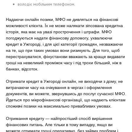
володіє мобільним телефоном.
Надаючи онлайн позики, МФО не дивляться на фінансові
можливості клієнта. Їх не може налякати зіпсована кредитна
історія, яка має на увазі прострочення і штрафи. МФО
погоджуються надати фінансову допомогу, ухвалюючи
кредит в Ужгороді, і для цієї категорії громадян, незважаючи
на те, що при таких умовах вони ризикують. Для того, щоб
перестрахуватися, фінустанови вважають за краще видавати
гроші на невеликий проміжок часу і під трохи більший, ніж в
банках, відсоток.
Отримати кредит в Ужгороді онлайн, не виходячи з дому, не
витрачаючи часу на очікування в чергах і оформлення
документів, ви можете, звернувшись до послуг сучасної МФО.
Йдеться про мікрофінансові організації, що надають клієнтам
споживчі позики на максимально привабливих умовах.
Отримання кредиту — найпростіший спосіб вирішення
фінансових питань. Але тільки в тому випадку, якщо ви
можете отримати гроші оперативно, без зайвих проблем і