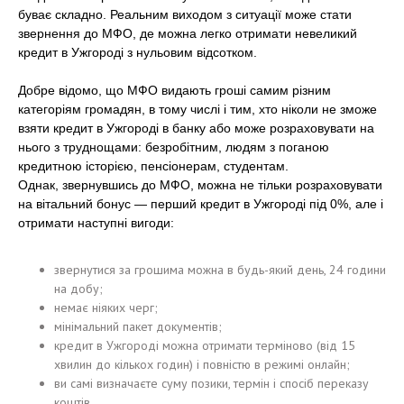
буває складно. Реальним виходом з ситуації може стати
звернення до МФО, де можна легко отримати невеликий
кредит в Ужгороді з нульовим відсотком.
Добре відомо, що МФО видають гроші самим різним
категоріям громадян, в тому числі і тим, хто ніколи не зможе
взяти кредит в Ужгороді в банку або може розраховувати на
нього з труднощами: безробітним, людям з поганою
кредитною історією, пенсіонерам, студентам.
Однак, звернувшись до МФО, можна не тільки розраховувати
на вітальний бонус — перший кредит в Ужгороді під 0%, але і
отримати наступні вигоди:
звернутися за грошима можна в будь-який день, 24 години
на добу;
немає ніяких черг;
мінімальний пакет документів;
кредит в Ужгороді можна отримати терміново (від 15
хвилин до кількох годин) і повністю в режимі онлайн;
ви самі визначаєте суму позики, термін і спосіб переказу
коштів.