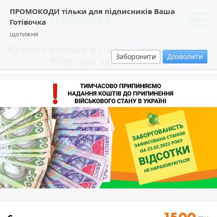
ПРОМОКОДИ тільки для підписників Ваша
Готівочка
щотижня
Кредит онлайн в Одесі — отримати до
Заборонити
Дозволити
9000 грн за 15 хвилин