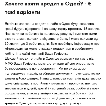
Хочете взяти кредит в Одесі? - Є
такі варіанти
Як тільки заявка на кредит онлайн в Одесі буде схвалена,
гроші будуть відправлені на вашу картку протягом 15 хвилин.
Час, коли ви побачите їх на своєму рахунку і зможете ними
скористатися, залежить від вашого банку і може займати від
10 хвилин до 3 робочих днів. Всю необхідну інформацію про
мікрокредит ви можете завжди подивитися в особистому
кабінеті на сайті компанії Ваша Готівочка.
Швидкий кредит онлайн в Одесі до зарплати на карту від
МФО Ваша Готівочка можна отримати дійсно оперативно —
безпосередньо в день звернення. Ми не вимагаємо
підтверджувати дохід та збирати документи, тому схвалюємо
заявки дійсно швидко. Наша фінансова компанія дуже високо
цінує співпрацю з постійними клієнтами і пропонує тим, хто
звертається в другій, третій і наступний рази, особливі умови
оформлення, участь у вигідних акціях та інші бонуси. Всі
можливості і спеціальні пропозиції для тих, хто хоче взяти
кредит в Одесі до зарплати на карту, доступні до