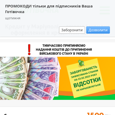
ПРОМОКОДИ тільки для підписників Ваша
Готівочка
щотижня
Кредит у Маріуполі — зручне і швидке
Заборонити
Дозволити
оформлення в кредитній компанії