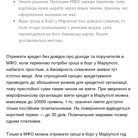
Чекати рішення. Програми МФО завжди термінові, тому
відповідь може надійти через кілька хвилин, причому час
оформлення значення не має.
Якщо гроші в борг у Маріуполі без довідок схвалені, то,
після згоди позичальника з умовами видачі, сума
переводиться на його банківську картку. Кошти
доставляються миттєво.
Отримати кредит без довідок про доходи та поручителів в
МФО, коли терміново потрібні гроші в борг у Маріуполі,
набагато простіше, а ймовірність схвалення заявок тут
істотно вище. Але спрощений процес кредитування
призводить до збільшення ризиків для кредитної організації,
тому пристойної суми таким чином не взяти. При зверненні в
мікрофінансову організацію взяти кредит в Маріуполі можна
максимум до 10000 гривень. І то, граничні ліміти доступні
тільки постійним позичальникам. На повернення відводиться
короткий термін — до 30 днів. Позичальник закриває позику
одним платежем.
Тільки в МФО можна отримати гроші в борг у Маріуполі під