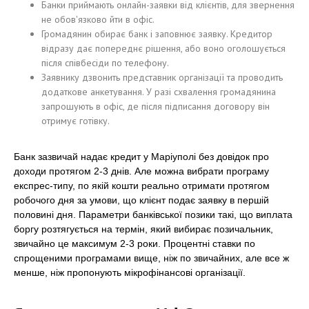
Банки приймають онлайн-заявки від клієнтів, для звернення
не обов'язково йти в офіс.
Громадянин обирає банк і заповнює заявку. Кредитор
відразу дає попереднє рішення, або воно оголошується
після співбесіди по телефону.
Заявнику дзвонить представник організації та проводить
додаткове анкетування. У разі схвалення громадянина
запрошують в офіс, де після підписання договору він
отримує готівку.
Банк зазвичай надає кредит у Маріуполі без довідок про
доходи протягом 2-3 днів. Але можна вибрати програму
експрес-типу, по якій кошти реально отримати протягом
робочого дня за умови, що клієнт подає заявку в першій
половині дня. Параметри банківської позики такі, що виплата
боргу розтягується на термін, який вибирає позичальник,
звичайно це максимум 2-3 роки. Процентні ставки по
спрощеними програмами вище, ніж по звичайних, але все ж
менше, ніж пропонують мікрофінансові організації.