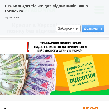
ПРОМОКОДИ тільки для підписників Ваша
Готівочка
щотижня
Кредит в Херсоні — як отримати
Заборонити
Дозволити
позику без відмови в будь-який час?