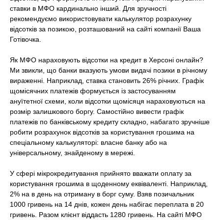
ставки в МФО кардинально інший. Для зручності
рекомендуємо використовувати калькулятор розрахунку
відсотків за позикою, розташований на сайті компанії Ваша
Готівочка.
Як МФО нараховують відсотки на кредит в Херсоні онлайн?
Ми звикли, що банки вказують умови видачі позики в річному
вираженні. Наприклад, ставка становить 26% річних. Графік
щомісячних платежів формується із застосуванням
ануїтетної схеми, коли відсотки щомісяця нараховуються на
розмір залишкового боргу. Самостійно вивести графік
платежів по банківському кредиту складно, набагато зручніше
робити розрахунок відсотків за користування грошима на
спеціальному калькуляторі: власне банку або на
універсальному, знайденому в мережі.
У сфері мікрокредитування прийнято вважати оплату за
користування грошима в щоденному еквіваленті. Наприклад,
2% на в день на отриману в борг суму. Взяв позичальник
1000 гривень на 14 днів, кожен день набігає переплата в 20
гривень. Разом клієнт віддасть 1280 гривень. На сайті МФО