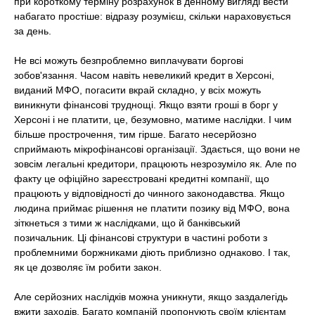
при короткому терміну розрахунок в денному вигляді вести
набагато простіше: відразу розумієш, скільки нараховується
за день.
Не всі можуть безпроблемно виплачувати боргові
зобов'язання. Часом навіть невеликий кредит в Херсоні,
виданий МФО, погасити вкрай складно, у всіх можуть
виникнути фінансові труднощі. Якщо взяти гроші в борг у
Херсоні і не платити, це, безумовно, матиме наслідки. І чим
більше прострочення, тим гірше. Багато несерйозно
сприймають мікрофінансові організації. Здається, що вони не
зовсім легальні кредитори, працюють незрозуміло як. Але по
факту це офіційно зареєстровані кредитні компанії, що
працюють у відповідності до чинного законодавства. Якщо
людина приймає рішення не платити позику від МФО, вона
зіткнеться з тими ж наслідками, що й банківський
позичальник. Ці фінансові структури в частині роботи з
проблемними боржниками діють приблизно однаково. І так,
як це дозволяє їм робити закон.
Але серйозних наслідків можна уникнути, якщо заздалегідь
вжити заходів. Багато компаній пропонують своїм клієнтам