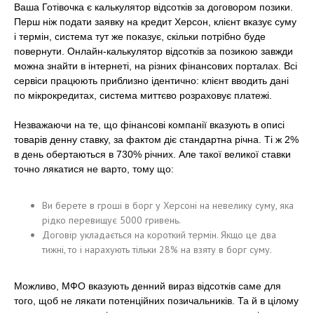
Ваша Готівочка є калькулятор відсотків за договором позики.
Перш ніж подати заявку на кредит Херсон, клієнт вказує суму
і термін, система тут же показує, скільки потрібно буде
повернути. Онлайн-калькулятор відсотків за позикою завжди
можна знайти в інтернеті, на різних фінансових порталах. Всі
сервіси працюють приблизно ідентично: клієнт вводить дані
по мікрокредитах, система миттєво розраховує платежі.
Незважаючи на те, що фінансові компанії вказують в описі
товарів денну ставку, за фактом діє стандартна річна. Ті ж 2%
в день обертаються в 730% річних. Але такої великої ставки
точно лякатися не варто, тому що:
Ви берете в гроші в борг у Херсоні на невелику суму, яка
рідко перевищує 5000 гривень.
Договір укладається на короткий термін. Якщо це два
тижні, то і нарахують тільки 28% на взяту в борг суму.
Можливо, МФО вказують денний вираз відсотків саме для
того, щоб не лякати потенційних позичальників. Та й в цілому