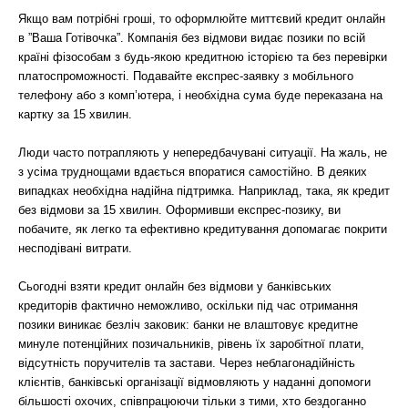
Якщо вам потрібні гроші, то оформлюйте миттєвий кредит онлайн
в ”Ваша Готівочка”. Компанія без відмови видає позики по всій
країні фізособам з будь-якою кредитною історією та без перевірки
платоспроможності. Подавайте експрес-заявку з мобільного
телефону або з комп’ютера, і необхідна сума буде переказана на
картку за 15 хвилин.
Люди часто потрапляють у непередбачувані ситуації. На жаль, не
з усіма труднощами вдається впоратися самостійно. В деяких
випадках необхідна надійна підтримка. Наприклад, така, як кредит
без відмови за 15 хвилин. Оформивши експрес-позику, ви
побачите, як легко та ефективно кредитування допомагає покрити
несподівані витрати.
Сьогодні взяти кредит онлайн без відмови у банківських
кредиторів фактично неможливо, оскільки під час отримання
позики виникає безліч заковик: банки не влаштовує кредитне
минуле потенційних позичальників, рівень їх заробітної плати,
відсутність поручителів та застави. Через неблагонадійність
клієнтів, банківські організації відмовляють у наданні допомоги
більшості охочих, співпрацюючи тільки з тими, хто бездоганно