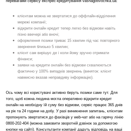
перевагами сервісу експрес-кредитування vashagotivochka.ua:
клієнтам можна не звертатися до оффлайн-відділення
мережі компанії;
відкрити онлайн кредит тепер легко без відмови навіть
пізно ввечері або вночі;
оформлення позики триває 15 хвилин під час повторного
звернення близько 5 хвилин;
клієнт сам вирішує де і коли йому зручно отримати
фінанси;
заявки на кредити онлайн без відмови схвалюються
фактично у 100% випадків звернень (виняток: клієнт
навмисно вказав неправдиву інформацію).
Ось чому всі користувачі активно беруть позики саме тут. Для
того, щоб кожна людина могла оперативно відкрити кредит
онлайн на необхідну їй суму без відмови, сервіс працює 365 днів
на рік та 24 години на добу. У разі виникнення запитань, клієнтам
пропонують звертатися до фахівців у web-чат або на гарячу лінію
0800-202-404 (можна замовити зворотній дзвінок за допомогою
кнопки на сайті). Консультанти компанії дадуть відповідь на ваші