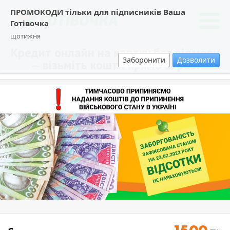
ПРОМОКОДИ тільки для підписників Ваша
Готівочка
щотижня
Кредит онлайн на картку без відмови
Заборонити
Дозволити
— візьміть кошти прямо зараз!