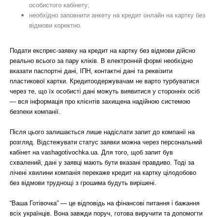
особистого кабінету;
необхідно заповнити анкету на кредит онлайн на картку без
відмови коректно.
Подати експрес-заявку на кредит на картку без відмови дійсно
реально всього за пару кліків. В електронній формі необхідно
вказати паспортні дані, ІПН, контактні дані та реквізити
пластикової картки. Кредитоодержувачам не варто турбуватися
через те, що їх особисті дані можуть виявитися у сторонніх осіб
— вся інформація про клієнтів захищена надійною системою
безпеки компанії.
Після цього залишається лише надіслати запит до компанії на
розгляд. Відстежувати статус заявки можна через персональний
кабінет на vashagotivochka.ua. Для того, щоб запит був
схвалений, дані у заявці мають бути вказані правдиво. Тоді за
лічені хвилини компанія перекаже кредит на картку цілодобово
без відмови труднощі з грошима будуть вирішені.
“Ваша Готівочка” — це відповідь на фінансові питання і бажання
всіх українців. Вона завжди поруч, готова виручити та допомогти