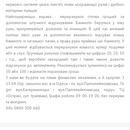
нервової системи: уваги, пам'яті, мови, координації рухів і дрібної
моторики пальців.
Найпоширеніша вправа - перерахунок стопки грошей за
допомогою штучного відрахування. Банкноти беруться у ліву
руку, притримуються долонею та мізинцем. В цей час великий
палець лівої руки за допомогою вказівного відсуває кожну
банкноту із загальної пачки, а права рука приймає цю банкноту. У
цей момент відбувається перерахунок кількості купюр подумки
або в слух. Зручніше рахунок сповільнювати на цифрах 10, 20, 30
і т.д., щоб виробити своєрідний такт і таким чином довести
підрахунок до автоматизму. Рекомендується зупинитися на цифрі
50 або 100 і відкласти пораховані гроші.
З нами ви будете не тільки фінансово незалежні, а й здорові. З
13.04.16р. чекаємо вас в м.Одеса і по вул.Пантелеймонівська, 76
(ріг вул.Катериненська і вул.Пантелеймонівська, поруч ТЦ
«Острів», зуп. трамваю). Графік роботи 09: 00-19: 00, без перерви
та вихідних.
Info 0800-500-660