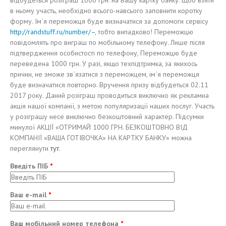
відбудеться розіграш 1000 грн. на Вашу картку банку. Щоб взяти
в ньому участь, необхідно всього-навсього заповнити коротку
форму. Ім`я переможця буде визначатися за допомоги сервісу
http://randstuff.ru/number/–
, тобто випадково! Переможцю
повідомлять про виграш по мобільному телефону. Лише після
підтвердження особистості по телефону, Переможцю буде
переведена 1000 грн. У разі, якщо техпідтримка, за якихось
причин, не зможе зв`язатися з переможцем, ім`я переможця
буде визначатися повторно. Вручення призу відбудеться 02.11
2017 року. Даний розіграш проводиться виключно як рекламна
акція нашої компанії, з метою популяризації наших послуг. Участь
у розіграшу несе виключно безкоштовний характер. Підсумки
минулої АКЦІЇ «ОТРИМАЙ 1000 ГРН. БЕЗКОШТОВНО ВІД
КОМПАНІЇ «ВАША ГОТIВОЧКА» НА КАРТКУ БАНКУ» можна
переглянути
тут
.
Введіть ПІБ
*
Ваш e-mail
*
Ваш мобільний номер телефона
*