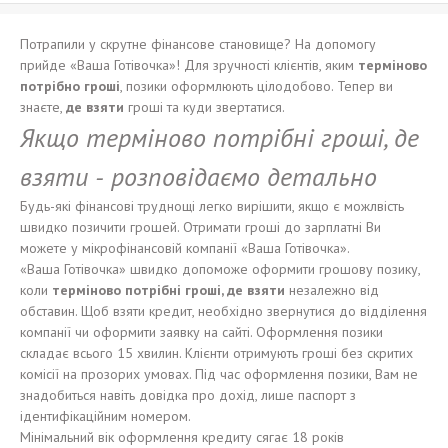
Потрапили у скрутне фінансове становище? На допомогу
прийде «Ваша Готівочка»! Для зручності клієнтів, яким
терміново
потрібно гроші
, позики оформлюють цілодобово. Тепер ви
знаєте,
де взяти
гроші та куди звертатися.
Якщо терміново потрібні гроші
, де
взяти -
розповідаємо детально
Будь-які фінансові труднощі легко вирішити, якщо є можлвість
швидко позичити грошей. Отримати гроші до зарплатні Ви
можете у мікрофінансовій компанії «Ваша Готівочка».
«Ваша Готівочка» швидко допоможе оформити грошову позику,
коли
терміново потрібні гроші
, де взяти
незалежно від
обставин. Щоб взяти кредит, необхідно звернутися до відділення
компанії чи оформити заявку на сайті. Оформлення позики
складає всього 15 хвилин. Клієнти отримують гроші без скритих
комісії на прозорих умовах. Під час оформлення позики, Вам не
знадобиться навіть довідка про дохід, лише паспорт з
ідентифікаційним номером.
Мінімальний вік оформлення кредиту сягає 18 років