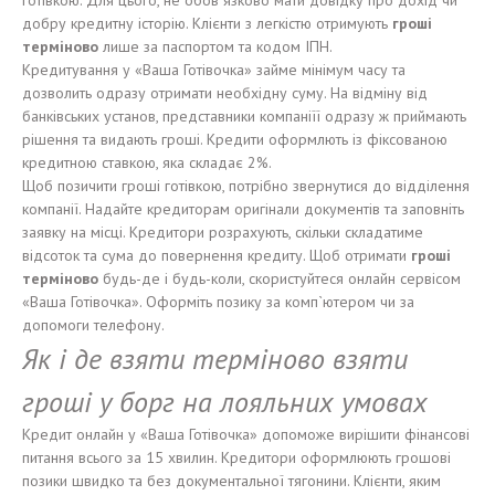
готівкою. Для цього, не обов`язково мати довідку про дохід чи
добру кредитну історію. Клієнти з легкістю отримують
гроші
терміново
лише за паспортом та кодом ІПН.
Кредитування у «Ваша Готівочка» займе мінімум часу та
дозволить одразу отримати необхідну суму. На відміну від
банківських установ, представники компаніїї одразу ж приймають
рішення та видають гроші. Кредити оформлють із фіксованою
кредитною ставкою, яка складає 2%.
Щоб позичити гроші готівкою, потрібно звернутися до відділення
компанії. Надайте кредиторам оригінали документів та заповніть
заявку на місці. Кредитори розрахують, скільки складатиме
відсоток та сума до повернення кредиту. Щоб отримати
гроші
терміново
будь-де і будь-коли, скористуйтеся онлайн сервісом
«Ваша Готівочка». Оформіть позику за комп`ютером чи за
допомоги телефону.
Як і де взяти терміново
взяти
гроші у борг на
лояльних умовах
Кредит онлайн у «Ваша Готівочка» допоможе вирішити фінансові
питання всього за 15 хвилин. Кредитори оформлюють грошові
позики швидко та без документальної тягонини. Клієнти, яким