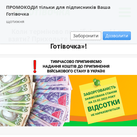
ПРОМОКОДИ тільки для підписників Ваша
Готівочка
щотижня
Коли терміново потрібні гроші і де
Заборонити
Дозволити
взяти? Приходьте в компанію «Ваша
Готівочка»!