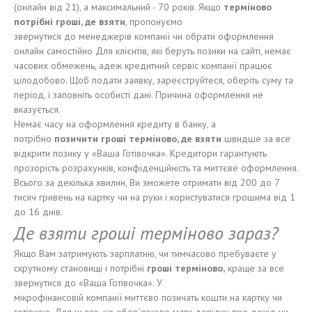
(онлайн від 21), а максимальний - 70 років. Якщо
терміново
потрібні гроші
, де взяти
, пропонуємо
звернутися до менеджерів компанії чи обрати оформлення
онлайн самостійно Для клієнтів, які беруть позики на сайті, немає
часових обмежень, адеж кредитний сервіс компанії працює
цілодобово. Щоб подати заявку, зареєструйтеся, оберіть суму та
період, і заповніть особисті дані. Причина оформлення не
вказується.
Немає часу на оформлення кредиту в банку, а
потрібно
позичити гроші терміново
, де взяти
швидше за все
відкрити позику у «Ваша Готівочка». Кредитори гарантують
прозорість розрахунків, конфіденційність та миттєве оформлення.
Всього за декілька хвилин, Ви зможете отримати від 200 до 7
тисяч гривень на картку чи на руки і користуватися грошима від 1
до 16 днів.
Де взяти г
роші терміново
зараз?
Якщо Вам затримують зарплатню, чи тимчасово пребуваєте у
скрутному становищі і потрібні
гроші терміново
,
краще за все
звернутися до «Ваша Готівочка». У
мікрофінансовій компанії миттєво позичать кошти на картку чи