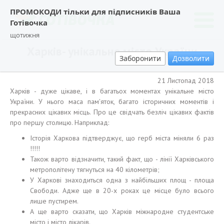
ПРОМОКОДИ тільки для підписників Ваша
Готівочка
щотижня
Харків- унікальне місто України
Заборонити
Дозволити
21 Листопад 2018
Харків - дуже цікаве, і в багатьох моментах унікальне місто
України. У нього маса пам'яток, багато історичних моментів і
прекрасних цікавих місць. Про це свідчать безліч цікавих фактів
про першу столицю. Наприклад:
Історія Харкова підтверджує, що герб міста міняли 6 раз
!!!!!
Також варто відзначити, такий факт, що - лінії Харківського
метрополітену тягнуться на 40 кілометрів;
У Харкові знаходиться одна з найбільших площ - площа
Свободи. Адже ще в 20-х роках це місце було всього
лише пустирем.
А ще варто сказати, що Харків міжнародне студентське
місто і місто лікарів.