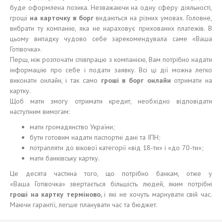
буде оформлена позика. Незважаючи на одну сферу діяльності,
гроші
на карточку в
б
о
р
г
видаються на різних умовах. Головне,
вибрати ту компанію, яка не нараховує прихованих платежів. В
цьому випадку чудово себе зарекомендувала саме «Ваша
Готівочка».
Перш, ніж розпочати співпрацю з компанією, Вам потрібно надати
інформацію про себе і подати заявку. Всі ці дії можна легко
виконати онлайн, і так само
гроші
в
б
о
р
г онлайн
отримати на
картку.
Щоб мати змогу отримати кредит, необхідно відповідати
наступним вимогам:
мати громадянство України;
бути готовим надати паспортні дані та ІПН;
потрапляти до вікової категорії «від 18-ти» і «до 70-ти»;
мати банківську картку.
Це десята частина того, що потрібно банкам, отже у
«Ваша Готівочка» звертається більшість людей, яким потрібні
гроші
на карт
к
у
терміново
,
і які не хочуть марнувати свій час.
Маючи гарантії, легше планувати час та бюджет.