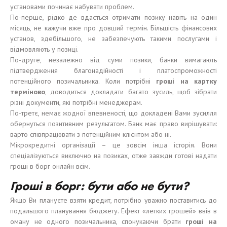
установами починає набувати проблем.
По-перше, рідко де вдається отримати позику навіть на один
місяць, не кажучи вже про довший термін. Більшість фінансових
установ, здебільшого, не забезпечують такими послугами і
відмовляють у позиці.
По-друге, незалежно від суми позики, банки вимагають
підтвердження благонадійності і платоспроможності
потенційного позичальника. Коли потрібні
гроші
на карт
к
у
терміново
, доводиться докладати багато зусиль, щоб зібрати
різні документи, які потрібні менеджерам.
По-третє, немає жодної впевненості, що докладені Вами зусилля
обернуться позитивним результатом. Банк має право вирішувати:
варто співпрацювати з потенційним клієнтом або ні.
Мікрокредитні організації – це зовсім інша історія. Вони
спеціалізуються виключно на позиках, отже завжди готові надати
гроші в борг онлайн всім.
Гроші
в
б
о
р
г:
бути або не бути
?
Якщо Ви плануєте взяти кредит, потрібно уважно поставитись до
подальшого планування бюджету. Ефект «легких грошей» ввів в
оману не одного позичальника, спонукаючи брати
гроші
на