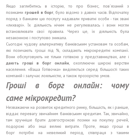
Якщо заглибитись в історію, то про бізнес, пов`язаний з
позиками
грошей
в
борг
, було відомо з давніх часів. Відпочатку
поряд з банками цю послугу надавали приватні особи - так звані
«лихварі». Їх діяльність нічим не регулювалась і вони могли
встановлювати свої правила. Через це, їх діяльність була
незаконною і поступово зникала.
Сьогодні чудову альтернативу банківським установам та особам,
які позичають гроші під %, складають мікрокредитні компанії.
Вони обслуговують не тільки готівкою у представництвах, але і
дают
ь
гроші
в
бор
г онлайн
, охоплюючи широкі верстви
населення. «Ваша Готівочка» виділяється серед більшості таких
компаній і залучає лояльністю, а також прозорістю умов.
Гроші
в
борг
онлайн: ч
о
му
саме
м
і
крокредит?
Незважаючи на розвиток кредитного ринку, більшість, як і раніше,
віддає перевагу звичайним банківським кредитам. Так, звичайно,
там зручніше брати довгострокові позики на покупку речей,
подорожі або інші великі витрати. Проте, якщо гроші в
борг потрібні на невеликий період, співпраця з такими