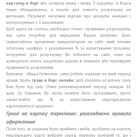
карточку в
борг
або готівкою знову і знову. У підсумку: їх борги
тільки збільшувались, а коштів для повного розрахунку не
вистачало. Результат: негативні відгуки про кредитні компанії і
непорозуміння з її власниками.
Щоб цього не сталось, необхідно точно і правильно розрахувати,
яка сума потрібна для вирішення Ваших проблем. Далі,
скористайтесь кредитним калькулятором на сайті, який покаже
остаточну «цифру» з урахуванням % за користування грошима.
Інструмент для розрахунку Ви побачите на сайті, отже не
доведеться нічого додатково шукати в інтернеті або перевіряти
правильність розрахунків.
Компанія «Ваша Готівочка» сама робить підказки: на який період
краще брати
гроші
в
борг
онлайн
, щоб сплатити остаточну суму
Вам було під силу. Отже: рекомендований період складає 16
днів. За бажання, Ви легко можете його продовжити, проте
запам`ятайте, що % за користування мікрокредитом
нараховуються щоденно.
Гроші
на карт
к
у
терміново:
розглядаємо правила
оформлення
Після того, як рішення було прийняте і вибір зроблено на користь
мікрокредиту, варто вибрати серед переліку компаній ту, де і