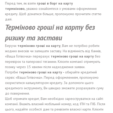
Перед тим, як взяти
гроші
в
борг
на карту
термніново
,
уважно ознайомтеся з умовами оформлення
кредиту. Щоб дізнатися більше, пропонуємо прочитати статтю
далі.
Терміново гроші
на карту
без
ризику та застави
Беручи
терміново гроші на карту
, Вам не потрібно робити
жодних внесків чи залишати заставу. На відмінність від банків,
«Ваша Готівочка» перерахує
терміново гроші на карту
без
перевірок та паперової тяганини. Клієнти компанії отримують
позику через 15 хвилин після надходження заявки.
Потрібні
терміново гроші на карту -
обирайте кредитний
сервіс «Ваша Готівочка»
.
Перед оформленням, пропонуємо
скористатися калькулятором кредиту. За допомоги цього
кредитного інструменту, Ви швидко зможете розрахувати суму
до повернення.
Щоб отримати кредит, Вам необхідно зареєструватися на сайті
компанії. Вкажіть власний мобільний номер, код ІПН та ПІБ. Після
цього, надайте особисті дані та реквізити власної карти. Клієнти