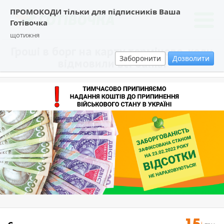
ПРОМОКОДИ тільки для підписників Ваша
Готівочка
щотижня
Гроші в борг на карту терміново, коли
Заборонити
Дозволити
відмовили всі банки