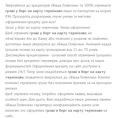
Звертайтеся до кредиторів «Ваша Готівочка» та 100% отримаєте
гроші у борг на карту терміново
лише за паспортом на кодом
ІПН. Прозорість розрахунків, гнучкі умови та миттєве
оформлення кредиту для всіх!
Гроші у
борг
на карту
терміново
.
Умови оформлення
Щоб отримати
гроші у борг на
карту терміново
, не
обов`язково йти до банку або позичати у родичів чи знайомих -
достатньо лише звернутися до «Ваша Готівочка». Компанія надає
грошові позики на карту громадянам від 21 до 70 років.
Дистанційне кредитування - сучасний спосіб отримання грошової
позики без кредитної перевірки, довідки про дохід та інших
формальностей. Оформлення кредиту на сайті доступно в
режимі 24/7. Тому, коли знадобляться
гроші
в
борг
на карту
терміново
,
покваптеся звернутися до «Ваша Готівочка». Клієнти
компанії отримують гроші без пояснення причини та на прозорих
умовах.
Щоб отримати позику, потрібно оформити заявку, вказавши
особисті дані. Для цього, Вам знадобиться лише декілька хвилин.
«Ваша Готівочка» гарантирує конфіденційність даних усім
клієнтам, хто оформлює
гроші в борг на карту терміново
на
сайті.