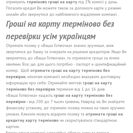
отримують
терміново гроші на карту
під 2% комісії у день.
Погасити кредит Ви можете також за допомоги карти у режимі
онлайн або звернутися до найближчого відділення компанії. .
Гроші на карту терміново без
перевірки усім українцям
Отримати позику у «Ваша Готівочка» значно зручніше, аніж
звертатися до банку та очікувати на рішення кредиторів. Якщо Ви
звернетесь до «Ваша Готівочка», то отримаєте гроші за лічені
хвилини. Все, що для цього потрібно - паспорт и ідентифікаційний
номер. Щоб
отримати гроші
на карту
терміново
без
п
еревірки
, клієнтам компаніїї необхідно вказувати достовірну
інформацію про себе. Отримайте миттєві
гроші
на карту
терміново
без п
е
р
евірки
терміном від 1 до 16 днів.
«Ваша Готівочка» надасть
гроші
на карту
терміново
без
перевірки -
від 200 до 7 тысяч гривень. Навряд чи, Ви знайдете
фінансову установу, де отримати позику можна на таких зручних
умовах. Клиєнти можуть відкрити позику та
отримати гроші
на
кредитну карту
терміново
чи скористуватися стандартною
картою.
Кожен клієнт компанії самостійно обирає суму та період