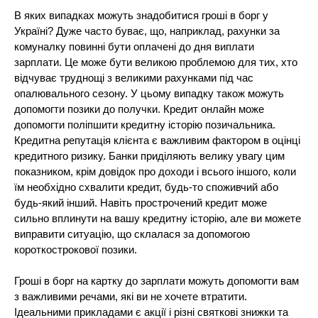
В яких випадках можуть знадобитися гроші в борг у
Україні? Дуже часто буває, що, наприклад, рахунки за
комуналку повинні бути оплачені до дня виплати
зарплати. Це може бути великою проблемою для тих, хто
відчуває труднощі з великими рахунками під час
опалювального сезону. У цьому випадку також можуть
допомогти позики до получки. Кредит онлайн може
допомогти поліпшити кредитну історію позичальника.
Кредитна репутація клієнта є важливим фактором в оцінці
кредитного ризику. Банки приділяють велику увагу цим
показником, крім довідок про доходи і всього іншого, коли
їм необхідно схвалити кредит, будь-то споживчий або
будь-який інший. Навіть прострочений кредит може
сильно вплинути на вашу кредитну історію, але ви можете
виправити ситуацію, що склалася за допомогою
короткострокової позики.
Гроші в борг на картку до зарплати можуть допомогти вам
з важливими речами, які ви не хочете втратити.
Ідеальними прикладами є акції і різні святкові знижки та