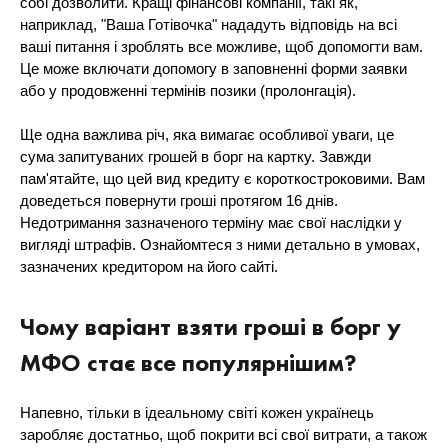
собі дозволити. Кращі фінансові компанії, такі як,
наприклад, "Ваша Готівочка" нададуть відповідь на всі
ваші питання і зроблять все можливе, щоб допомогти вам.
Це може включати допомогу в заповненні форми заявки
або у продовженні термінів позики (пролонгація).
Ще одна важлива річ, яка вимагає особливої ​​уваги, це
сума запитуваних грошей в борг на картку. Завжди
пам'ятайте, що цей вид кредиту є короткостроковими. Вам
доведеться повернути гроші протягом 16 днів.
Недотримання зазначеного терміну має свої наслідки у
вигляді штрафів. Ознайомтеся з ними детально в умовах,
зазначених кредитором на його сайті.
Чому варіант взяти гроші в борг у
МФО стає все популярнішим?
Напевно, тільки в ідеальному світі кожен українець
заробляє достатньо, щоб покрити всі свої витрати, а також