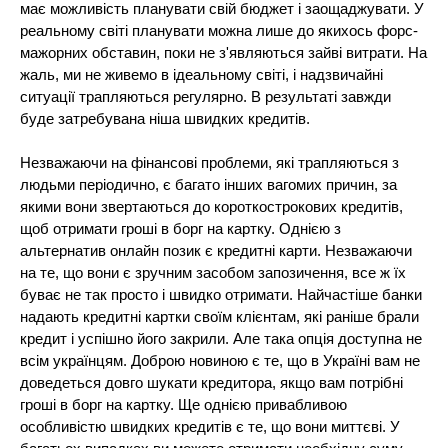
має можливість планувати свій бюджет і заощаджувати. У
реальному світі планувати можна лише до якихось форс-
мажорних обставин, поки не з'являються зайві витрати. На
жаль, ми не живемо в ідеальному світі, і надзвичайні
ситуації трапляються регулярно. В результаті завжди
буде затребувана ніша швидких кредитів.
Незважаючи на фінансові проблеми, які трапляються з
людьми періодично, є багато інших вагомих причин, за
якими вони звертаються до короткострокових кредитів,
щоб отримати гроші в борг на картку. Однією з
альтернатив онлайн позик є кредитні карти. Незважаючи
на те, що вони є зручним засобом запозичення, все ж їх
буває не так просто і швидко отримати. Найчастіше банки
надають кредитні картки своїм клієнтам, які раніше брали
кредит і успішно його закрили. Але така опція доступна не
всім українцям. Доброю новиною є те, що в Україні вам не
доведеться довго шукати кредитора, якщо вам потрібні
гроші в борг на картку. Ще однією привабливою
особливістю швидких кредитів є те, що вони миттєві. У