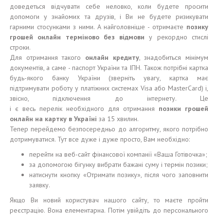
доведеться відчувати себе неловко, коли будете просити
допомоги у знайомих та друзів, і Ви не будете ризикувати
гарними стосунками з ними. А найголовніше - отримаєте
позику
грошей онлайн терміново без відмови
у рекордно стислі
строки.
Для отримання такого
онлайн кредиту
, знадобиться мінімум
документів, а саме - паспорт України та ІПН. Також потрібні картка
будь-якого банку України (зверніть увагу, картка має
підтримувати роботу у платіжних системах Visa або MasterCard) і,
звісно, підключення до інтернету. Це
і є весь перелік необхідного для отримання
позики грошей
онлайн на картку в Україні
за 15 хвилин.
Тепер перейдемо безпосередньо до алгоритму, якого потрібно
дотримуватися. Тут все дуже і дуже просто, Вам необхідно:
перейти на веб-сайт фінансової компанії «Ваша Готівочка»;
за допомогою бігунку вибрати бажані суму і термін позики;
натиснути кнопку «Отримати позику», після чого заповнити
заявку.
Якщо Ви новий користувач нашого сайту, то маєте пройти
реєстрацію. Вона елементарна. Потім увійдіть до персонального