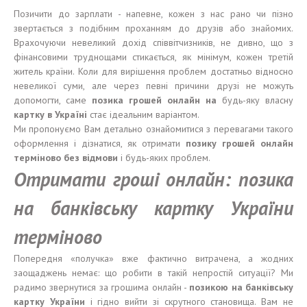
Позичити до зарплати - напевне, кожен з нас рано чи пізно
звертається з подібним проханням до друзів або знайомих.
Врахочуючи невеликий дохід співвітчизників, не дивно, що з
фінансовими труднощами стикається, як мінімум, кожен третій
житель країни. Коли для вирішення проблем достатньо відносно
невеликої суми, але через певні причини друзі не можуть
допомогти, саме
позика грошей онлайн на
будь-яку власну
картку в Україні
стає ідеальним варіантом.
Ми пропонуємо Вам детально ознайомитися з перевагами такого
оформлення і дізнатися, як отримати
позику грошей онлайн
терміново без відмови
і будь-яких проблем.
Отримати гроші онлайн: позика
на банківську картку України
терміново
Попередня «получка» вже фактично витрачена, а жодних
заощаджень немає: що робити в такій непростій ситуації? Ми
радимо звернутися за грошима онлайн -
позикою на банківську
картку України
і гідно вийти зі скрутного становища. Вам не