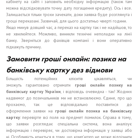
кабінету на сайті і заповніть необхідну інформацію (також там
можна відслідковувати точну дату погащення кредиту). Ось і все.
Залишається тільки трохи зачекати, доки заявка буде розглянута і
гроші переказані. Зазвичай, для цього достатньо чверті години.
Якщо минув довший час, а переказ на картку так і не надійшов, то
не хвилюйтеся. Можливо, виникли технічні неполадки на лінії
банку. Зверніться до фахівців компанії і вони оперативно
підкажуть причину.
Замовити гроші онлайн: позика на
банківську картку дез відмови
Більшість потенційних клієнтів цікавляться, чи
зможуть гарантовано отримати
гроші онлайн позику на
банківську картку України
, і відповідь очевидна - так! Жодних
надвимог до позичальників ми не встановлюємо. Єдине, про що
прохаємо, так це відповідально поставитися до
оформлення заявки на
гроші онлайн позика на банківську
картку
: перевірте всі поля на предмет помилок. Справа в тому,
що заявки розглядає спеціальна система, вона аналізує
інформацію і перевіряє, чи достовірна інформація у заявці або
ні. Особливість криється в тому, що комп’ютер не може відрізнити