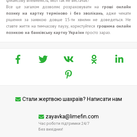
фінансову впевненість, якої так не вистачає!
Все це загалом дозволяє розраховувати на
гроші онлайн
позику на картку терміново і без зволікань
, адже чекати
рішення за заявкою довше 15-ти хвилин не доведеться. Не
ставте життя на тимчасову паузу, користуйтеся
грошима онлайн
позикою на банківську картку України
просто зараз.
Стали жертвою шахраїв? Написати нам
zayavka@limefin.com
Час роботи підтримки 24/7
Без вихідних!