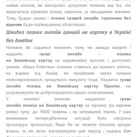
заявки клієнтів, які випадково допустили помилки від тих, хто
намагається отримати позику навмисно за вигаданими іменами.
Тому, будьте уважні і
позика грошей онлайн терміново без
відмови
буде підтверджена обов’язково.
Швидка позика онлайн грошей на картку в Україні
без довідок
Напевне, Ви задалися питанням, чому ми завжди відкриті і
надаємо
гроші онлайн
-
позика
на банківську картку
на надзвичайно простих і доступних
умовах. «Ваша Готівочка» лояльно ставиться до кожного клієнта,
на відміну від банків, які прискіпливі через питання
платоспроможності, кредитного минулого тощо. Надаючи
гроші
онлайн позика на банківську картку України
, ми
розраховуємо на добропорядність наших позичальників.
У компанії клієнтам надаються
гроші
онлайн позика на банківську картку
на скромну (за мірками
ринку) суму: до 9000 гривень і на нетривалий термін. У разі
виникнення непередбачених ситуацій, була створена
процедура пролонгації. Якщо Ви не можете погасити кредит
вчасно, то ми легко відтермінуємо цей період і надамо Вам