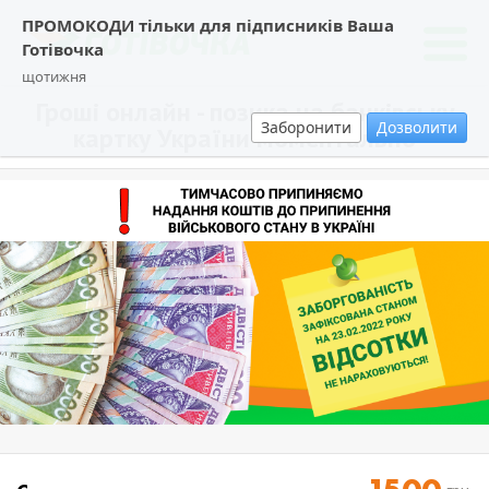
ПРОМОКОДИ тільки для підписників Ваша
Готівочка
щотижня
Гроші онлайн - позика на банківську
Заборонити
Дозволити
картку України моментально