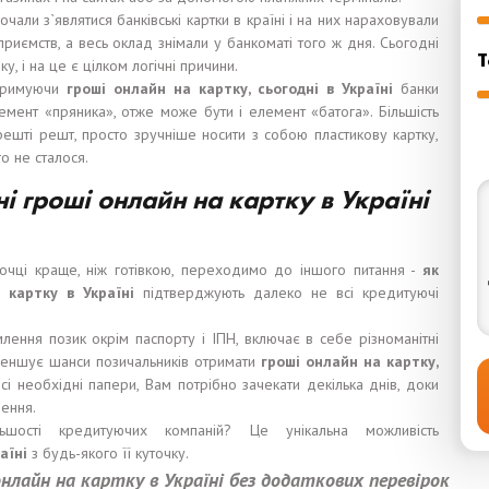
очали з`являтися банківські картки в країні і на них нараховували
риємств, а весь оклад знімали у банкоматі того ж дня. Сьогодні
Т
ку, і на це є цілком логічні причини.
отримуючи
гроші
онлайн на карт
к
у,
сьогодні в Україні
банки
емент «пряника», отже може бути і елемент «батога». Більшість
 врешті решт, просто зручніше носити з собою пластикову картку,
о не сталося.
і гроші онлайн на картку в Україні
точці краще, ніж готівкою, переходимо до іншого питання -
я
к
 картку в Україні
підтверджують далеко не всі кредитуючі
ення позик окрім паспорту і ІПН, включає в себе різноманітні
зменшує шанси позичальників отримати
гроші
онлайн на карт
к
у,
і необхідні папери, Вам потрібно зачекати декілька днів, доки
шення.
ьшості кредитуючих компаній? Це унікальна можливість
раїні
з будь-якого її куточку.
нлайн на картку в Україні без додаткових перевірок