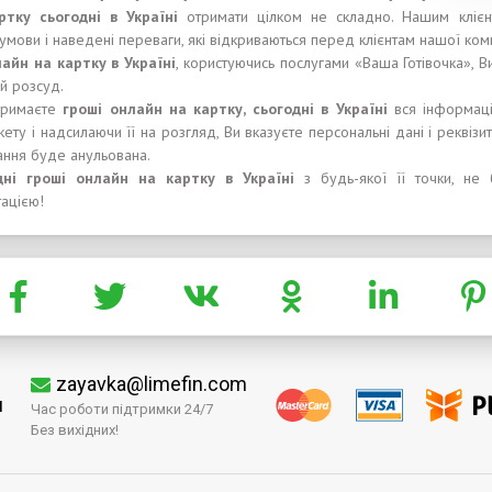
рт
к
у
сьогодні
в Укра
ї
н
і
отримати цілком не складно. Нашим клієнт
умови і наведені переваги, які відкриваються перед клієнтам нашої комп
айн на карт
ку
в Укра
ї
н
і
, користуючись послугами «Ваша Готівочка», Ви
й розсуд.
тримаєте
гроші
онлайн на карт
к
у,
сьогодні
в Укра
ї
н
і
вся інформаці
ту і надсилаючи її на розгляд, Ви вказуєте персональні дані і реквізит
тання буде анульована.
ні
гроші
онлайн на карт
к
у в Укра
ї
н
і
з будь-якої її точки, не 
ацією!
zayavka@limefin.com
м
Час роботи підтримки 24/7
Без вихідних!