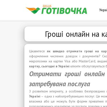
Укра
Гроші онлайн на к
Цікавитеся
я
к
швидко отримати гроші на кар
оформлення числених довідок і документів? Ск
мікропозики на картки Visa або MasterCard, вида
карт
к
у,
сьогодні
в Укра
ї
н
і
клієнти обслуговуються
Отримати
гроші
онлайн
затребувана послуга
З розвитком інтернету, а особливо безпровідни
Укра
ї
н
і
– одна з найзатребуваніших послуг. Це можу
власника або це можуть бути форми приватних по
розраховуючись кредиткою за послуги, покупки у маг