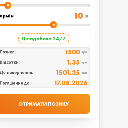
ермін
дн.
Цілодобово 24/7
1500
Позика:
грн.
1.35
Відсотки:
грн.
1501.35
До повернення:
грн.
17.08.2026
Погашення до: