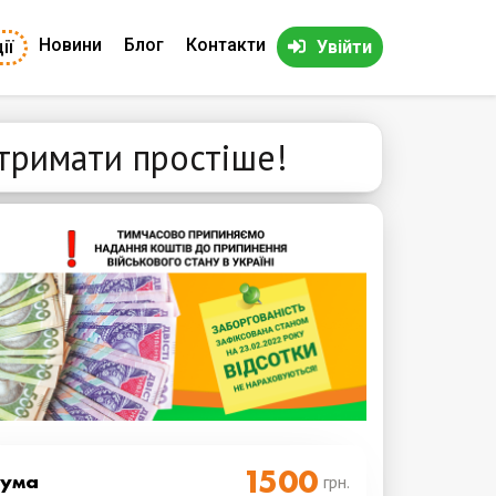
Новини
Блог
Контакти
ії
Увійти
отримати простіше!
Cума
грн.