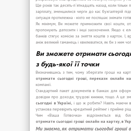
Ще років так десять-п`ятнадцять назад, коли тільки п
зарплату, зменшилися черги до кас бухгалтерій підп
ситуація протилежна - ніхто не поспішає знімати готів
Як мінімум, Ви можете примножити свої кошти, 
пропонують депозити і інші заохочення. Якщо є ел
банків стягує комісію за зняття коштів з карток. І,
аніж великий гаманець і хвилюватися, як би з ним чог
В
и
зможете отримати сьогодн
з будь-якої її точки
Визначившись з тим, чому зберігати гроші на кар
отримати сьогодні гроші
,
перекази онлайн на
компанії.
Стандартний пакет документів в банках для оформл
довідки про доходи, трудові книжки, тощо. А це 
сьогодні
в Укра
ї
н
і,
і що ж робити? Навіть маючи вс
установа перевірить кредитний рейтинг і прийме рі
Чим «Ваша Готівочка» відрізняється від біл
отримати
сьогодні гроші онлайн на картку, в Ук
М
и
зна
є
м
о
,
я
к
отримати сьогодні гроші о