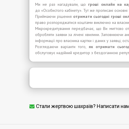
Ми не раз нагадували, що
гроші
онлайн на ка
до «Особистого кабінету». Тут же прописані основні 
Приймаючи рішення
отримати
сьогодні
гроші
онл
право розпоряджатися коштами виключно на власни
Мікрокредитування передбачає, що Ви миттєво о
обробляти заявки за лічені хвилини. Заповнюючи анке
інформації про власника картки і даних у заявці, ос
Розглядаючи варіанти того,
я
к
отримати сьогод
обслуговує надійний кредитор з бездоганною репут
Стали жертвою шахраїв? Написати на