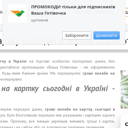
ПРОМОКОДИ тільки для підписників
0800 202 404
Про нас
Довідка
Акц
їнська
Ваша Готівочка
Зворотній дзвінок
щотижня
Заборонити
Дозволити
артку сьогодні в Україні стало 
тку в Україні
на підставі особистих паспортних даних, без
ористайтеся пропозицією «Ваша Готівочка» - ми оформлюємо
ні будь-яким банком країни. Ми переказуємо
гроші
онлайн на
 безперервно.
 на карт
к
у
сьогодні
в Укра
ї
н
і
-
х мереж передачі даних,
гроші
онлайн на карт
к
у,
сьогодні
в
ть бути безготівкові перекази між рахунками і картками одного
зик. Причому, все менше українців знімають гроші з карток,
азинах і на сайтах або за допомогою платіжних терміналів.