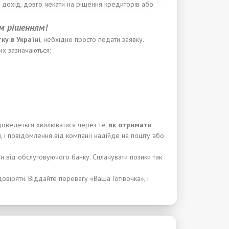
 дохід, довго чекати на рішення кредиторів або
м рішенням!
т
к
у в Укра
ї
н
і
, небхідно просто подати заявку.
их зазначаються:
 доведеться хвилюватися через те,
я
к
отримати
 і повідомлення від компанії надійде на пошту або
ти від обслуговуючого банку. Сплачувати позики так
овіряти. Віддайте перевагу «Ваша Готівочка», і