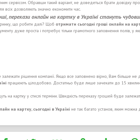
тним сервісом. Обравши такий варіант, не доведеться брати довідку про
ля всіх дозволяють значно економити час.
оші
, пере
кази
онлайн на карт
к
у в Укра
ї
н
і
станут
ь
чудови
 ринку, що робити далі? Щоб
отримати
сьогодні
гроші
онлайн на кар
енту дуже проста і потребує тільки грамотного заповнення полів, у як
 залежати рішення компанії. Якщо все заповнено вірно, Вам більше не
а
ї
н
і
працюють цілодобово. Достатньо буде лише зачекати до 15 хвилин,
уть на картку у стислі терміни. Швидкість переказу грошей буде залежа
лайн на карт
к
у,
сьогодні
в Укра
ї
н
і
не так багато установ, яким можна д