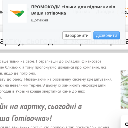
ПРОМОКОДИ тільки для підписників
0800 202 404
Про нас
Довідка
Акц
їнська
Ваша Готівочка
Зворотній дзвінок
щотижня
Заборонити
Дозволити
артку, сьогодні в Україні отри
краще тільки на себе. Потрапивши до складної фінансової
ою близьких, а тому пропонуємо дізнатися про компанію, яка
ні
, якщо це потрібно.
азу до банку. Незважаючи на розвивену систему кредитування,
ки на невеликий термін. В цьому їх замінюють мікрокредитні
огодні
в Укра
ї
н
і
краще звертатися саме до них:
и.
йн на карт
к
у,
сьогодні
в
ша Готівочка»!
ся від звичайних послуг, хто пропонує такі послуги? Чи можна