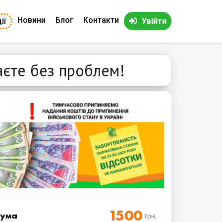
Новини
Блог
Контакти
ії
Увійти
маєте без проблем!
Cума
грн.