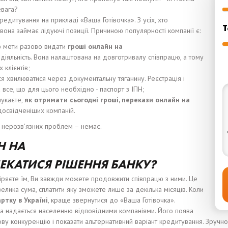
евага?
едитування на прикладі «Ваша Готівочка». З усіх, хто
Т
вона займає лідуючі позиції. Причиною популярності компанії є:
ю мети разово видати
гроші
онлайн на
іяльність. Вона налаштована на довготривалу співпрацю, а тому
 клієнтів;
 хвилюватися через документальну тяганину. Реєстрація і
 все, що для цього необхідно - паспорт з ІПН;
шукаєте,
я
к
отримати
сьогодні
гроші
,
перекази
онлайн на
освідченіших компаній.
о нерозв'язних проблем – немає.
 НА
ЕКАТИСЯ РІШЕННЯ
БАНК
У
?
іряєте їм, Ви завжди можете продовжити співпрацю з ними. Це
елика сума, сплатити яку зможете лише за декілька місяців. Коли
арт
к
у в Укра
ї
н
і
, краще звернутися до «Ваша Готівочка».
ка надається населенню відповідними компаніями. Його поява
ву конкуренцію і показати альтернативний варіант кредитування. Зручно 