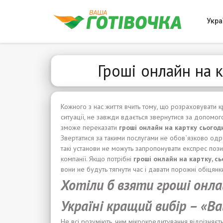
Укра
Гроші онлайн на к
Кожного з нас життя вчить тому, що розраховувати 
ситуації, не завжди вдається звернутися за допомог
зможе переказати
гроші
онлайн на карт
к
у
сьогод
Звертатися за такими послугами не обов`язково одр
такі установи не можуть запропонувати експрес пози
компанії. Якщо потрібні
гроші
онлайн на карт
к
у,
сь
вони не будуть тягнути час і давати порожні обіцянк
Хотіли б
взяти гроші
онла
Укра
ї
н
і
кращий
вибір
– «Ва
Не всі розуміють, чим мікрокредитування відрізняєть