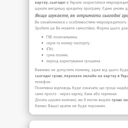
карт
к
у, с
ьогодні
в Україні скористатися мікрокреди
шукати вигіднішу кредитну програму. Єдині умови д
Якщо
шукаєте
,
я
к
отримати
сьогодні гр
Ви ознайомилися з особливостями мікрокредитного
Зробити це Ви можете самостійно. Форма цього докум
ПІБ позичальника;
серія та номер паспорту;
ІПН;
сума позики;
період користування грошима.
Важливо не допустити помилку, адже від цього буде
сьогодні гроші,
п
ерекази онлайн на картку
в Укр
телефон.
Позитивна відповідь буде означати, що гроші надійд
само просто - через картку, банк або термінал.
Досить шукати компанії, які б могли видати
гроші
он
баланс Вашої кратки не буде порожнім.