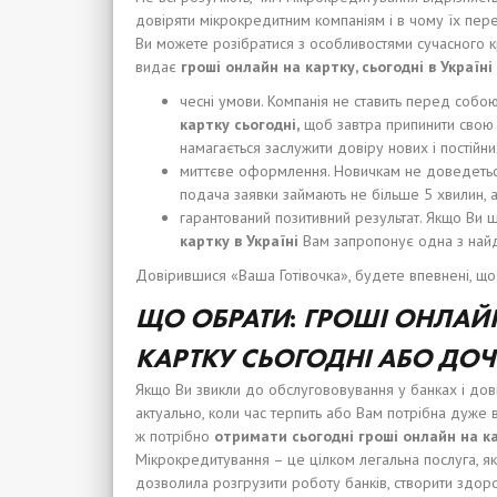
довіряти мікрокредитним компаніям і в чому їх пер
Ви можете розібратися з особливостями сучасного кр
видає
гроші
онлайн на карт
к
у,
сьогодні
в Укра
ї
н
і
чесні умови. Компанія не ставить перед собо
карт
к
у
сьогодні
,
щоб завтра припинити свою д
намагається заслужити довіру нових і постійних
миттєве оформлення. Новичкам не доведеться
подача заявки займають не більше 5 хвилин, а
гарантований позитивний результат. Якщо Ви 
карт
к
у в Укра
ї
н
і
Вам запропонує одна з найд
Довірившися «Ваша Готівочка», будете впевнені, щ
Щ
О
ОБРАТИ
:
ГРОШІ
ОНЛАЙН
КАРТ
К
У
СЬОГОДНІ
АБО
ДОЧ
Якщо Ви звикли до обслугововування у банках і дов
актуально, коли час терпить або Вам потрібна дуже в
ж потрібно
отримати
с
ьогодні
гроші
онлайн на к
Мікрокредитування – це цілком легальна послуга, я
дозволила розгрузити роботу банків, створити здоро