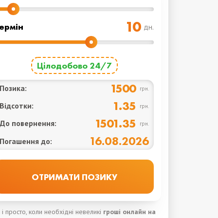
ермін
дн.
Цілодобово 24/7
1500
Позика:
грн.
1.35
Відсотки:
грн.
1501.35
До повернення:
грн.
16.08.2026
Погашення до:
і просто, коли необхідні невеликі
гроші
онлайн на