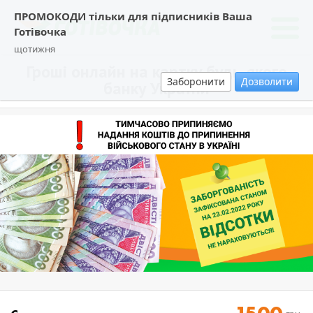
ПРОМОКОДИ тільки для підписників Ваша
Готівочка
щотижня
Гроші онлайн на картку будь-якого
Заборонити
Дозволити
банку України