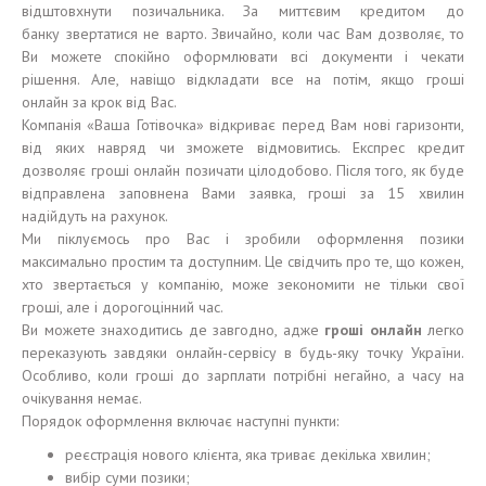
відштовхнути позичальника. За миттєвим кредитом до
банку звертатися не варто. Звичайно, коли час Вам дозволяє, то
Ви можете спокійно оформлювати всі документи і чекати
рішення. Але, навіщо відкладати все на потім, якщо гроші
онлайн за крок від Вас.
Компанія «Ваша Готівочка» відкриває перед Вам нові гаризонти,
від яких навряд чи зможете відмовитись. Експрес кредит
дозволяє гроші онлайн позичати цілодобово. Після того, як буде
відправлена заповнена Вами заявка, гроші за 15 хвилин
надійдуть на рахунок.
Ми піклуємось про Вас і зробили оформлення позики
максимально простим та доступним. Це свідчить про те, що кожен,
хто звертається у компанію, може зекономити не тільки свої
гроші, але і дорогоцінний час.
Ви можете знаходитись де завгодно, адже
гроші
онлайн
легко
переказують завдяки онлайн-сервісу в будь-яку точку України.
Особливо, коли гроші до зарплати потрібні негайно, а часу на
очікування немає.
Порядок оформлення включає наступні пункти:
реєстрація нового клієнта, яка триває декілька хвилин;
вибір суми позики;