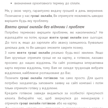
визначення орієнтовного терміну до сплати.
Ми, у свою чергу, гарантуємо видачу грошей в день звернення.
Позичаючи у нас
гроші
онлайн
, Ви отримуєте можливість швидко
вирішити будь-яку проблему.
Взят
и
гроші
онлайн без
відмови і проблем
Потрібно терміново вирішити проблеми, які накопичились? Не
відкладайте на потім, краще
взят
и
гроші
онлайн
вже сьогодні.
До того ж, якщо до зарплати або авансу залишилось буквально
декілька днів, то Ви швидко зможете закрити позику.
З нами
взят
и
гроші
онлайн
реально будь-якої хвилини. Якщо
Вам зручніше отримати гроші не на картку, а готівкою, ласкаво
просимо до наших відділень. На сайті розміщена інтерактивна
карта мережи відділень, тому Вам не складе труднощів вибрати
відділення, найближче розташоване до Вас.
Позичити
гроші
онлайн
готівкою
так само просто. Для цього
потрібно заздалегідь заповнити заявку на сайті компанії і потім
тільки отримати готівку у відділенні.
Кредити готівкою завжди видаються за особистої присутності
клієнта. Вибирайте час, щоб звернутися до менеджерів і
отримати
гроші
онлайн
готівкою
або на картку.