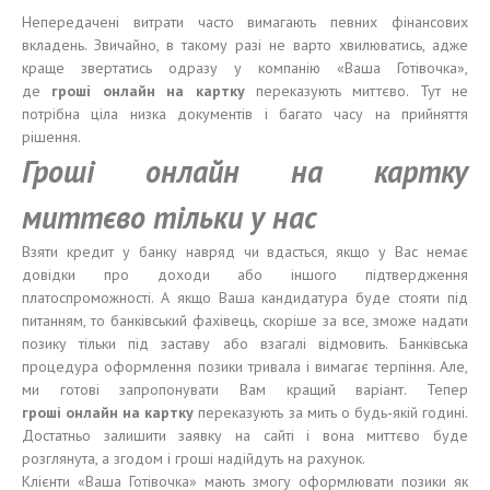
Непередачені витрати часто вимагають певних фінансових
вкладень. Звичайно, в такому разі не варто хвилюватись, адже
краще звертатись одразу у компанію «Ваша Готівочка»,
де
гроші
онлайн на карт
к
у
переказують миттєво. Тут не
потрібна ціла низка документів і багато часу на прийняття
рішення.
Гроші
онлайн на карт
к
у
миттєво
тільки
у нас
Взяти кредит у банку навряд чи вдасться, якщо у Вас немає
довідки про доходи або іншого підтвердження
платоспроможності. А якщо Ваша кандидатура буде стояти під
питанням, то банківський фахівець, скоріше за все, зможе надати
позику тільки під заставу або взагалі відмовить. Банківська
процедура оформлення позики тривала і вимагає терпіння. Але,
ми готові запропонувати Вам кращий варіант. Тепер
гроші
онлайн на карт
к
у
переказують за мить о будь-якій годині.
Достатньо залишити заявку на сайті і вона миттєво буде
розглянута, а згодом і гроші надійдуть на рахунок.
Клієнти «Ваша Готівочка» мають змогу оформлювати позики як