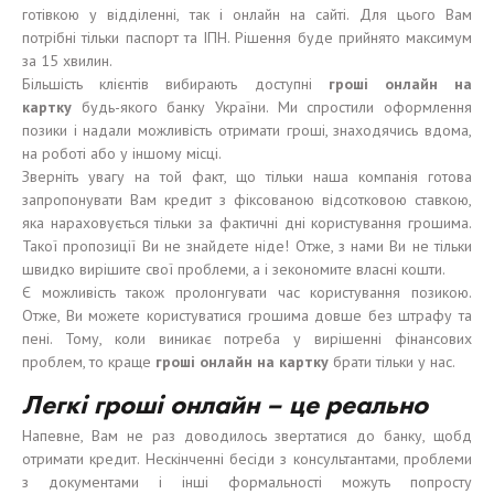
готівкою у відділенні, так і онлайн на сайті. Для цього Вам
потрібні тільки паспорт та ІПН. Рішення буде прийнято максимум
за 15 хвилин.
Більшість клієнтів вибирають доступні
гроші
онлайн на
карт
к
у
будь-якого банку України. Ми спростили оформлення
позики і надали можливість отримати гроші, знаходячись вдома,
на роботі або у іншому місці.
Зверніть увагу на той факт, що тільки наша компанія готова
запропонувати Вам кредит з фіксованою відсотковою ставкою,
яка нараховується тільки за фактичні дні користування грошима.
Такої пропозиції Ви не знайдете ніде! Отже, з нами Ви не тільки
швидко вирішите свої проблеми, а і зекономите власні кошти.
Є можливість також пролонгувати час користування позикою.
Отже, Ви можете користуватися грошима довше без штрафу та
пені. Тому, коли виникає потреба у вирішенні фінансових
проблем, то краще
гроші
онлайн на карт
к
у
брати тільки у нас.
Легк
і
гро
ші
онлайн –
це
реально
Напевне, Вам не раз доводилось звертатися до банку, щобд
отримати кредит. Нескінченні бесіди з консультантами, проблеми
з документами і інші формальності можуть попросту