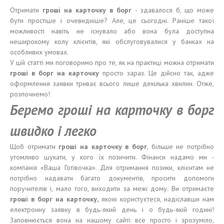
Отримати
гроші
на карточку в
борг
- здавалося б, що може
бути простіше і очевидніше? Але, це сьогодні. Раніше такої
можливості навіть не існувало або вона була доступна
неширокому колу клієнтів, які обслуговувалися у банках на
особливих умовах.
У цій статті ми поговоримо про те, як на практиці можна отримати
гроші
в
борг
на карточку
просто зараз. Це дійсно так, адже
оформлення заявки триває всього лише декілька хвилин. Отже,
розпочнемо!
Беремо гроші на карточку в борг
швидко і легко
Щоб отримати
гроші
на карточку в
борг
, більше не потрібно
утомливо шукати, у кого їх позичити. Фінанси надамо ми -
компанія «Ваша Готівочка». Для отримання позики, клієнтам не
потрібно надавати багато документів, просити допомоги
поручителів і, мало того, виходити за межі дому. Ви отримаєте
гроші
в
борг
на карточку
,
якою користуєтеся, надіславши нам
електронну заявку в будь-який день і о будь-якій годині!
Заповнюється вона на нашому сайті: все просто і зрозуміло,