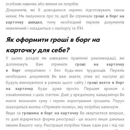
особливі навички або вміння не потрібні.
Документів, які б доводилося окремо підготовувати, також
немає. Ми піклуємося про те, щоб Ви отримали
гроші
в
борг
на
карточку
швидко
, тому необхідний перелік документів
невеличкий і складається з паспорту та ІПН.
Як оформити гроші в борг на
карточку для себе?
У цьому розділі ми наведемо практичні рекомендації, які
допоможуть Вам отримати
гроші
на карточку
в
борг
оперативно і без будь-яких труднощів. Перелік
необхідних документів Ви вже знаєте, отже всі наступні дії
будуть виконуватися в рамках цього сайту і
гроші
взят
и
в
борг
на карточку
буде дуже просто. Першим кроком є
ознайомлення з цією статтею. Далі у кредитному калькуляторі Ви
маєте визначати суму і термін користування грошима. Поруч
знаходиться кнопка «Отримати позику», яку потрібно натиснути.
Якщо за
грошима
в
борг
на карточку
Ви звертаєтеся вперше,
то далі відкриється форма реєстрації - це всього лише декілька
хвилин Вашого часу. Реєстрація потрібна тільки один раз і під час