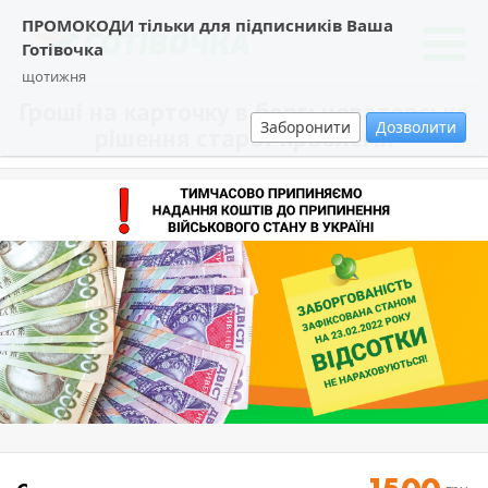
ПРОМОКОДИ тільки для підписників Ваша
Готівочка
щотижня
Гроші на карточку в борг: новаторське
Заборонити
Дозволити
рішення старої проблеми