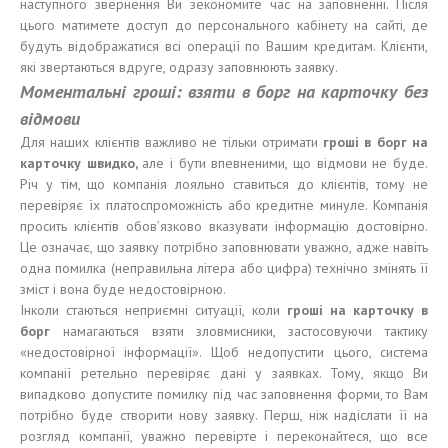
наступного звернення Ви зекономите час на заповненні. Після
цього матимете доступ до персонального кабінету на сайті, де
будуть відображатися всі операції по Вашим кредитам. Клієнти,
які звертаються вдруге, одразу заповнюють заявку.
Моментальні гроші: взяти в борг на карточку без
відмови
Для наших клієнтів важливо не тільки отримати
гроші
в
борг на
карточку швидко,
але і бути впевненими, що відмови не буде.
Річ у тім, що компанія лояльно ставиться до клієнтів, тому не
перевіряє їх платоспроможність або кредитне минуле. Компанія
просить клієнтів обов’язково вказувати інформацію достовірно.
Це означає, що заявку потрібно заповнювати уважно, адже навіть
одна помилка (неправильна літера або цифра) технічно змінять її
зміст і вона буде недостовірною.
Інколи стаються неприємні ситуації, коли
гроші
на карточку в
борг
намагаються взяти зловмисники, застосовуючи тактику
«недостовірної інформації». Щоб недопустити цього, система
компанії ретельно перевіряє дані у заявках. Тому, якщо Ви
випадково допустите помилку під час заповнення форми, то Вам
потрібно буде створити нову заявку. Перш, ніж надіслати її на
розгляд компанії, уважно перевірте і переконайтеся, що все