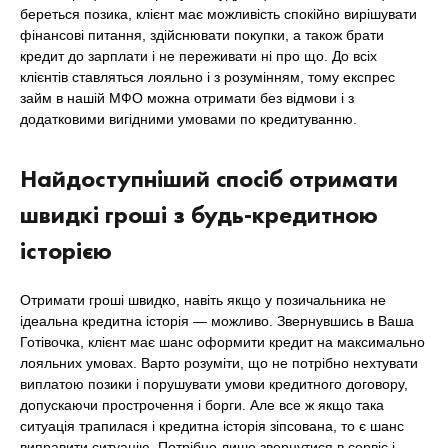
береться позика, клієнт має можливість спокійно вирішувати
фінансові питання, здійснювати покупки, а також брати
кредит до зарплати і не переживати ні про що. До всіх
клієнтів ставляться лояльно і з розумінням, тому експрес
займ в нашій МФО можна отримати без відмови і з
додатковими вигідними умовами по кредитуванню.
Найдоступніший спосіб отримати
швидкі гроші з будь-кредитною
історією
Отримати гроші швидко, навіть якщо у позичальника не
ідеальна кредитна історія — можливо. Звернувшись в Ваша
Готівочка, клієнт має шанс оформити кредит на максимально
лояльних умовах. Варто розуміти, що не потрібно нехтувати
виплатою позики і порушувати умови кредитного договору,
допускаючи прострочення і борги. Але все ж якщо така
ситуація трапилася і кредитна історія зіпсована, то є шанс
виправити ситуацію. Потрібно лише звернутися в сервіс і