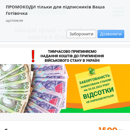
ПРОМОКОДИ тільки для підписників Ваша
Готівочка
щотижня
Швидкі гроші — спосіб отримати
Заборонити
Дозволити
кошти в Ваша Готівочка