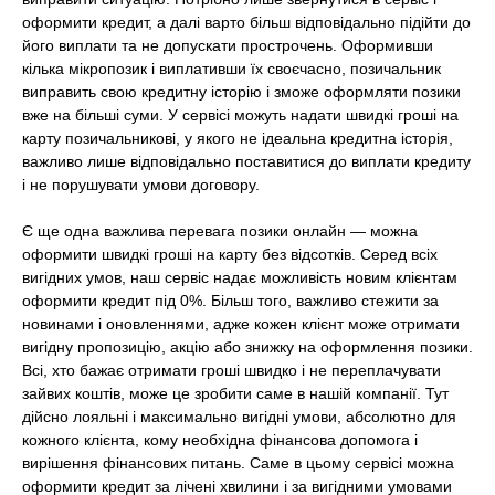
оформити кредит, а далі варто більш відповідально підійти до
його виплати та не допускати прострочень. Оформивши
кілька мікропозик і виплативши їх своєчасно, позичальник
виправить свою кредитну історію і зможе оформляти позики
вже на більші суми. У сервісі можуть надати швидкі гроші на
карту позичальникові, у якого не ідеальна кредитна історія,
важливо лише відповідально поставитися до виплати кредиту
і не порушувати умови договору.
Є ще одна важлива перевага позики онлайн — можна
оформити швидкі гроші на карту без відсотків. Серед всіх
вигідних умов, наш сервіс надає можливість новим клієнтам
оформити кредит під 0%. Більш того, важливо стежити за
новинами і оновленнями, адже кожен клієнт може отримати
вигідну пропозицію, акцію або знижку на оформлення позики.
Всі, хто бажає отримати гроші швидко і не переплачувати
зайвих коштів, може це зробити саме в нашій компанії. Тут
дійсно лояльні і максимально вигідні умови, абсолютно для
кожного клієнта, кому необхідна фінансова допомога і
вирішення фінансових питань. Саме в цьому сервісі можна
оформити кредит за лічені хвилини і за вигідними умовами