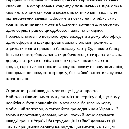
Оформити і отримати швидкі гроші на карту можна за лічені
хвилини. На оформлення кредиту у позичальника піде кілька
хвилин, а отримати кошти можна практично миттєво, після
підтвердження заявки. Оформити позику на потрібну суму
коштів, позичальник може в будь-який зручний для себе час,
адже сервіс працює цілодобово, навіть на вихідних.
Позичальникові не потрібно буде виходити з дому або офісу,
адже оформити швидкі гроші можна в онлайн-режимі, а
отримати кошти прямо на банківську карту будь-якого банку.
Більше не потрібно залишати робоче місце, витрачати час на
дорогу, на тривале очікування в чергах і поки схвалять
кредит, варто лише подати заявку на позику в нашу компанію,
і оформлення швидкого кредиту, без зайвої витрати часу вам
гарантовано.
Отримати гроші швидко можна ще і дуже просто.
Найголовнішими вимогами для клієнта сервісу є ті, що йому
необхідно бути повнолітнім, мати свою банківську карту і
мобільний телефон, а також бути громадянином України. З
такими простими умовами, кожен охочий може отримати
швидкі гроші в Україні без труднощів і зайвої документації.
Так як працівники сервісу не будуть цікавитися, на які цілі