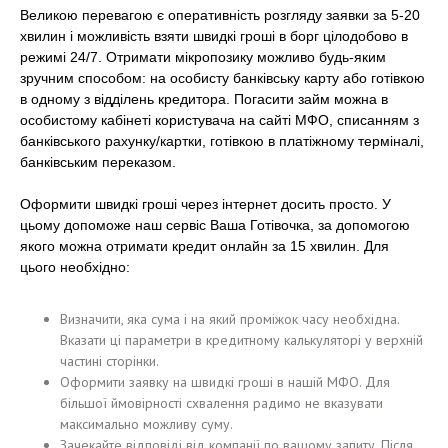
Великою перевагою є оперативність розгляду заявки за 5-20
хвилин і можливість взяти швидкі гроші в борг цілодобово в
режимі 24/7. Отримати мікропозику можливо будь-яким
зручним способом: на особисту банківську карту або готівкою
в одному з відділень кредитора. Погасити займ можна в
особистому кабінеті користувача на сайті МФО, списанням з
банківського рахунку/картки, готівкою в платіжному терміналі,
банківським переказом.
Оформити швидкі гроші через інтернет досить просто. У
цьому допоможе наш сервіс Ваша Готівочка, за допомогою
якого можна отримати кредит онлайн за 15 хвилин. Для
цього необхідно:
Визначити, яка сума і на який проміжок часу необхідна.
Вказати ці параметри в кредитному калькуляторі у верхній
частині сторінки.
Оформити заявку на швидкі гроші в нашій МФО. Для
більшої ймовірності схвалення радимо не вказувати
максимально можливу суму.
Зачекайте відповіді від компанії по вашому запиту. Після