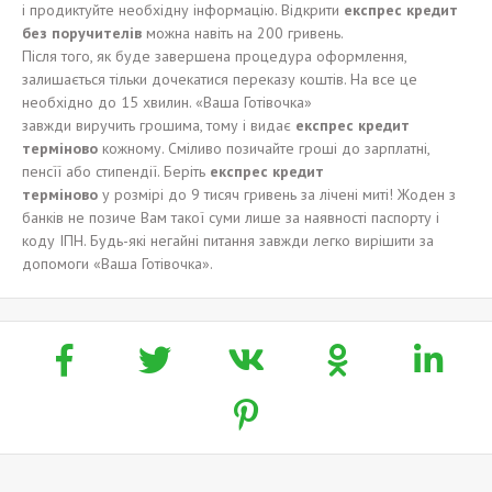
і продиктуйте необхідну інформацію. Відкрити
е
кспрес кредит
без поручител
ів
можна навіть на 200 гривень.
Після того, як буде завершена процедура оформлення,
залишається тільки дочекатися переказу коштів. На все це
необхідно до 15 хвилин. «Ваша Готівочка»
завжди виручить грошима, тому і видає
е
кспрес кредит
терміново
кожному. Сміливо позичайте гроші до зарплатні,
пенсїї або стипендії. Беріть
е
кспрес кредит
терміново
у розмірі до 9 тисяч гривень за лічені миті! Жоден з
банків не позиче Вам такої суми лише за наявності паспорту і
коду ІПН. Будь-які негайні питання завжди легко вирішити за
допомоги «Ваша Готівочка».