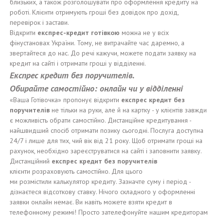
близьких, а також розголошувати про оформлення кредиту на
роботі. Клієнти отримують гроші без довідок про дохід,
перевірок і застави.
Відкрити
е
кспрес-кредит
готівкою
можна не у всіх
фінустановах України. Тому, не витрачайте час даремно, а
звертайтеся до нас. До речі кажучи, можете подати заявку на
кредит на сайті і отримати гроші у відділенні.
Експрес кредит без поручител
ів
.
Обирайте
сам
остійно
: онлайн
чи у
відділенні
«Ваша Готівочка» пропонує відкрити
е
кспрес кредит без
поручител
ів
не тільки на руки, але й на картку - у клієнтів завжди
є можливість обрати самостійно. Дистанційне кредитування -
найшвидший спосіб отримати позику сьогодні. Послуга доступна
24/7 і лише для тих, чий вік від 21 року. Щоб отримати гроші на
рахунок, необхідно зареєструватися на сайті і заповнити заявку.
Дистанційний
ек
спрес кредит без
поручителів
клієнти розраховують самостійно. Для цього
ми розмістили калькулятор кредиту. Зазначте суму і період -
дізнаєтеся відсоткову ставку. Нічого складного у оформленні
заявки онлайн немає. Ви навіть можете взяти кредит в
телефонному режимі! Просто зателефонуйте нашим кредиторам