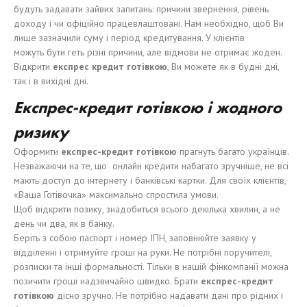
будуть задавати зайвих запитань: причини звернення, рівень
доходу і чи офіційно працевлаштовані. Нам необхідно, щоб Ви
лише зазначили суму і період кредитування. У клієнтів
можуть бути геть різні причини, але відмови не отримає жоден.
Відкрити
експрес кредит готівкою
, Ви можете як в будні дні,
так і в вихідні дні.
Е
кспрес-кредит
готівкою і жодного
ризику
Оформити
е
кспрес-кредит
готівкою
прагнуть багато українців.
Незважаючи на те, що онлайн кредити набагато зручніше, не всі
мають доступ до інтернету і банківські картки. Для своїх клієнтів,
«Ваша Готівочка» максимально спростила умови.
Щоб відкрити позику, знадобиться всього декілька хвилин, а не
день чи два, як в банку.
Беріть з собою паспорт і номер ІПН, заповнюйте заявку у
відділенні і отримуйте гроші на руки. Не потрібні поручителі,
розписки та інші формальності. Тільки в нашій фінкомпанії можна
позичити гроші надзвичайно швидко. Брати
е
кспрес-кредит
готівкою
дісно зручно. Не потрібно надавати дані про рідних і