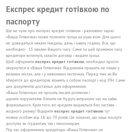
Експрес кредит готівкою по
паспорту
Ще не чули про експрес кредит готівкою - разповімо зараз.
«Ваша Готівочка» може позичити гроші на руки всім. Для цього
не доведеться чекати тиждень, день і навіть годину. Все, що
необхідно - 15 хвилин Вашого часу. Саме за цей проміжок часу
кредитори встигнуть скласти договір і видати гроші.
Щоб оформити
е
кспрес кредит
готівкою
, необхідно просто
звернутися в «Ваша Готівочка». Відділення працють не тільки у
великих містах, але і у невеликих містечках. Перед тим, як Ви
зберется до кредиторів, візьміть з собою паспорт і код ІПН. Саме
цих документів достатньо для оформлення.
«Ваша Готівочка» не просить писати розписки і
шукати поручителів. Клієнти не будуть витрачати час на зайві
формальності. Крім того, всі кредити видаються без застави -
жодного ризику! Відкрити
експрес кредит готівкою
тут
можна особам від 18 до 70 років. Це означає, що наші послуги
доступні як студентам, так і пенсіонерам.
Під час оформлення, кредитори «Ваша Готівочка» не