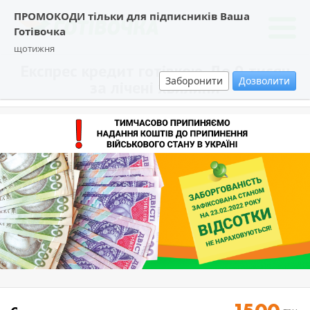
ПРОМОКОДИ тільки для підписників Ваша
Готівочка
щотижня
Експрес кредит готівкою. До 9 тисяч
Заборонити
Дозволити
за лічені хвилини