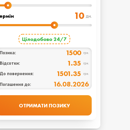
ермін
дн.
Цілодобово 24/7
1500
Позика:
грн.
1.35
Відсотки:
грн.
1501.35
До повернення:
грн.
16.08.2026
Погашення до: