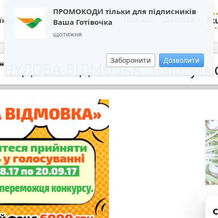
ПРОМОКОДИ тільки для підписників
0800 202 404
Про нас
Довідка
Акц
їнська
Ваша Готівочка
Зворотній дзвінок
щотижня
Заборонити
Дозволити
 “ЧУДОВА ВІДМОВКА”. Голосуємо