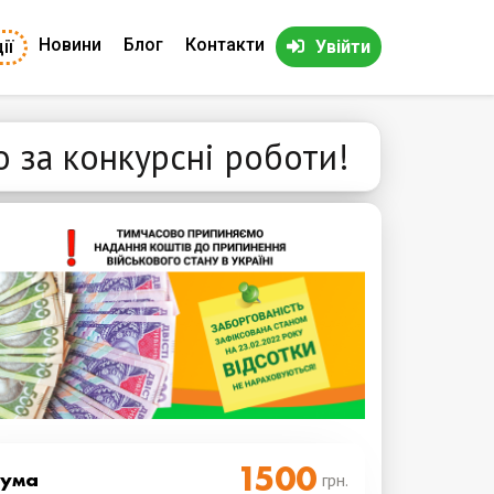
Новини
Блог
Контакти
ії
Увійти
 за конкурсні роботи!
Cума
грн.