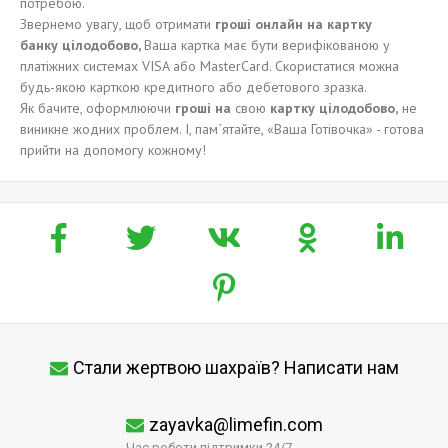
потребою.
Звернемо увагу, щоб отримати
гроші
онлайн на карт
к
у
банк
у
цілодобово
,
Ваша картка має бути верифікованою у
платіжних системах VISA або MasterCard. Скористатися можна
будь-якою карткою кредитного або дебетового зразка.
Як бачите, оформлюючи
гроші
на
свою
карт
к
у
цілодобово,
не
виникне жодних проблем. І, пам`ятайте, «Ваша Готівочка» - готова
прийти на допомогу кожному!
Стали жертвою шахраїв? Написати нам
zayavka@limefin.com
Час роботи підтримки 24/7