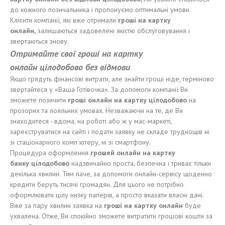
до кожного позичальника і пропонуємо оптимальні умови.
Клієнти компанії, які вже отримали
гроші
на карт
к
у
онлайн
,
залишаються задовелені якістю обслуговування і
звертаються знову.
Отримайте свої гроші
на карт
к
у
онлайн
цілодобово
без
відмови
Якщо грядуть фінансові витрати, але знайти гроші ніде, терміново
звертайтеся у «Ваша Готівочка». За допомоги компанії Ви
зможете позичити
гроші
онлайн на карт
к
у
цілодобово
на
прозорих та лояльних умовах. Незважаючи на те, де Ви
знаходитеся - вдома, на роботі або ж у мас-маркеті,
зареєструватися на сайті і подати заявку не складе труднощів ні
зі стаціонарного комп`ютеру, ні зі смартфону.
Процедура оформлення
грошей
онлайн на карт
к
у
банк
у
цілодобово
надзвичайно проста, безпечна і триває тільки
декілька хвилин. Тим паче, за допомоги онлайн-сервісу щоденно
кредити беруть тисячі громадян. Для цього не потрібно
оформлювати цілу низку паперів, а просто вказати власні дані.
Вже за пару хвилин заявка на
гроші
на карт
ку
онлайн
буде
ухвалена. Отже, Ви спокійно зможете витратити грошові кошти за