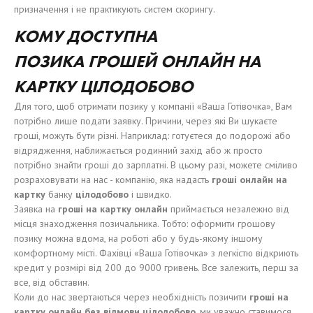
призначення і не практикують систем скорингу.
КОМУ ДОСТУПН
А
ПОЗИКА
ГРОШЕЙ
ОНЛАЙН НА
КАРТ
К
У
ЦІЛОДОБОВО
Для того, щоб отримати позику у компанії «Ваша Готівочка», Вам
потрібно лише подати заявку. Причини, через які Ви шукаєте
гроші, можуть бути різні. Наприклад: готуєтеся до подорожі або
відрядження, наближається родинний захід або ж просто
потрібно знайти гроші до зарплатні. В цьому разі, можете сміливо
розраховувати на нас - компанію, яка надасть
гроші
онлайн на
карт
к
у
банку
цілодобово
і швидко.
Заявка на
гроші
на карт
к
у онлайн
приймається незалежно від
місця знаходження позичальника. Тобто: оформити грошову
позику можна вдома, на роботі або у будь-якому іншому
комфортному місті. Фахівці «Ваша Готівочка» з легкістю відкриють
кредит у розмірі від 200 до 9000 гривень. Все залежить, перш за
все, від обставин.
Коли до нас звертаються через необхідність позичити
гроші
на
карт
к
у онлайн без
відмови цілодобово
,
ми уважно ставимося