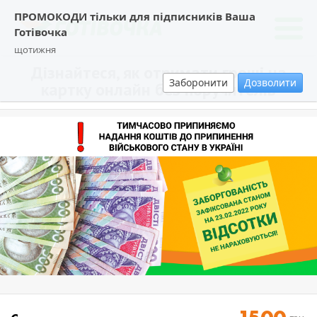
ПРОМОКОДИ тільки для підписників Ваша
Готівочка
щотижня
Дізнайтеся, як отримати гроші на
Заборонити
Дозволити
картку онлайн без поручителів