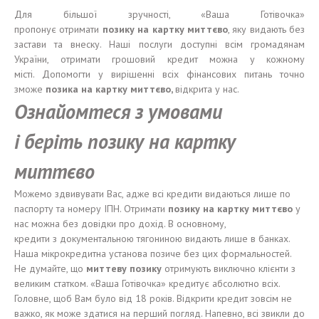
Для більшої зручності, «Ваша Готівочка»
пропонує отримати
позику
на карт
к
у м
иттєв
о
, яку видають без
застави та внеску. Наші послуги доступні всім громадянам
України, отримати грошовий кредит можна у кожному
місті. Допомогти у вирішенні всіх фінансових питань точно
зможе
позика
на карт
к
у
миттєво
,
відкрита у нас.
Ознайомтеся з
у
мова
ми
і
бер
і
т
ь
позику
на карт
к
у
м
иттєво
Можемо здвивувати Вас, адже всі кредити видаються лише по
паспорту та номеру ІПН. Отримати
позику
на карт
к
у м
иттєв
о
у
нас можна без довідки про дохід. В основному,
кредити з документальною тягониною видають лише в банках.
Наша мікрокредитна установа позиче без цих формальностей.
Не думайте, що
м
иттеву позику
отримують виключно клієнти з
великим статком. «Ваша Готівочка» кредитує абсолютно всіх.
Головне, щоб Вам було від 18 років. Відкрити кредит зовсім не
важко, як може здатися на перший погляд. Напевно, всі звикли до