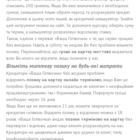
становить 200 гривень. Якщо Ви вже визначилися з необхідною
сумою, залишилося тільки обрати період та розрахувати кредит.
Допоможе в цьому ніхто інший, як кредитний калькулятор. Знайти
цей інструмент можна на сайті. За допомоги курсору оберіть суму
та термін, а калькулятор розраховує відсоткову ставку.
Також, однією з переваг «Ваша Готівочка» є те, що сервіс працює
без вихідних. Навіть в суботу чи неділю Ви без проблем візьмете
позику. Переконайтеся, що
гроші
на карт
к
у м
иттєво
видаються
всім. Ви нічого не втратите, якщо позичите у нас.
Візьміть миттєву позику на будь-які витрати
Кредитори «Ваша Готівочка» без жодних проблем
відкриють
позику
на карт
к
у онлайн
терміново
,
якщо Вам це
потрібно. Грошова допомога надається як клієнтам з неофіційним
працевлаштуванням, так і боржникам банків. Повернути гроші
необхідно через 16 днів.
Якщо Вам ще не виповнився 21 рік, можете звернутися за
кредитом готівкою. Відкрити позику у відділенні можна з 18
років. «Ваша Готівочка» видає
позики
терміново
на карт
к
у
без
перевірок і відмови, адже наші клієнти розраховують на нас.
Кредитори не цікавляться даними про рідних та колег, тому
конфіденційність гарантована.