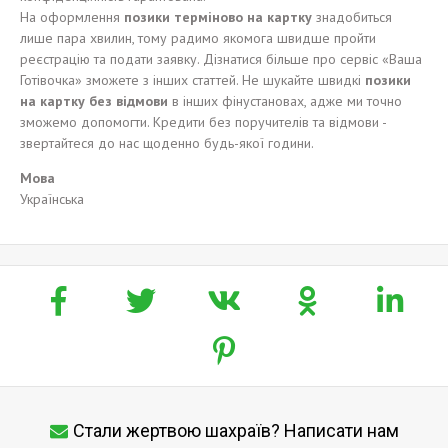
На оформлення
позики
терміново
на карт
к
у
знадобиться
лише пара хвилин, тому радимо якомога швидше пройти
реєстрацію та подати заявку. Дізнатися більше про сервіс «Ваша
Готівочка» зможете з інших статтей. Не шукайте швидкі
позики
на карт
к
у без
відмови
в інших фінустановах, адже ми точно
зможемо допомогти. Кредити без поручителів та відмови -
звертайтеся до нас щоденно будь-якої години.
Мова
Українська
Стали жертвою шахраїв? Написати нам