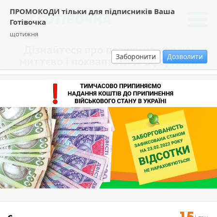
ПРОМОКОДИ тільки для підписників Ваша
Готівочка
щотижня
Дізнайтеся про позику на картку
Заборонити
Дозволити
миттєво і покваптеся її оформити