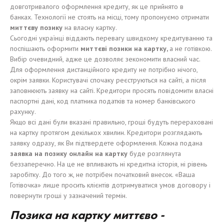
довготривалого оформлення кредиту, як це прийнято в
банках. Технології не стоять на місці, тому пропонуємо отримати
миттєву позику
на власну картку.
Сьогодні українці віддають перевагу швидкому кредитуванню та
поспішають оформити
миттєві позики на картку,
а не готівкою.
Вибір очевидний, адже це дозволяє зекономити власний час.
Для оформлення дистанційного кредиту не потрібно нічого,
окрім заявки. Користувачі спочаку реєструються на сайті, а після
заповнюють заявку на сайті. Кредитори просять повідомити власні
паспортні дані, код платника податків та номер банківського
рахунку.
Якщо всі дані були вказані правильно, гроші будуть перераховані
на картку протягом декількох хвилин. Кредитори розглядають
заявку одразу, як Ви підтвердете оформлення. Кожна подана
заявка на
позику
онлайн на карт
к
у
буде розглянута
беззаперечно. На це не впливають ні кредитна історія, ні рівень
заробітку. До того ж, не потрібен початковий внесок. «Ваша
Готівочка» лише просить клієнтів дотримуватися умов договору і
повернути гроші у зазначений термін.
Позика
на карт
к
у м
иттєво
-