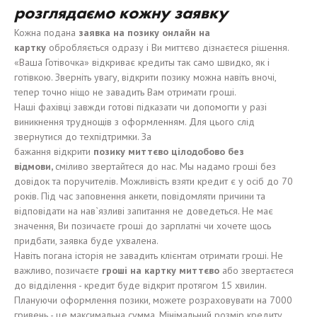
р
озглядаємо
к
ожну
заявку
Кожна подана
заявка на
позику
онлайн на
карт
к
у
обробляється одразу і Ви миттєво дізнаєтеся рішення.
«Ваша Готівочка» відкриває кредиты так само швидко, як і
готівкою. Зверніть увагу, відкрити позику можна навіть вночі,
тепер точно ніщо не завадить Вам отримати гроші.
Наші фахівці завжди готові підказати чи допомогти у разі
виникнення труднощів з оформленням. Для цього слід
звернутися до техпідтримки. За
бажання відкрити
позику
м
иттєв
о
цілодобово
без
відмови
,
сміливо звертайтеся до нас. Мы надамо гроші без
довідок та поручителів. Можливість взяти кредит є у осіб до 70
років. Під час заповнення анкети, повідомляти причини та
відповідати на нав`язливі запитання не доведеться. Не має
значення, Ви позичаєте гроші до зарплатні чи хочете щось
придбати, заявка буде ухвалена.
Навіть погана історія не завадить клієнтам отримати гроші. Не
важливо, позичаєте
гроші
на карт
к
у
миттєво
або звертаєтеся
до відділення - кредит буде відкрит протягом 15 хвилин.
Плануючи оформлення позики, можете розраховувати на 7000
гривень - це максимальна сумма. Мінімальний розмір кредиту