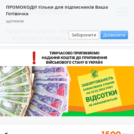
ПРОМОКОДИ тільки для підписників Ваша
Готівочка
щотижня
Гроші на картку терміново та надійно
Заборонити
Дозволити
отримати можна в Ваша Готівочка