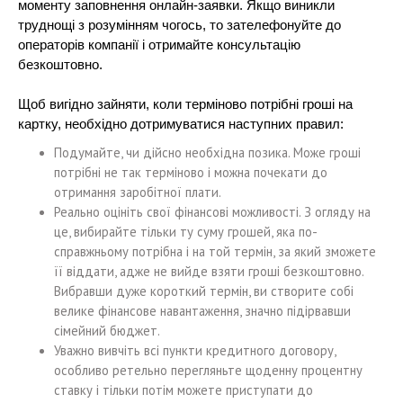
моменту заповнення онлайн-заявки. Якщо виникли
труднощі з розумінням чогось, то зателефонуйте до
операторів компанії і отримайте консультацію
безкоштовно.
Щоб вигідно зайняти, коли терміново потрібні гроші на
картку, необхідно дотримуватися наступних правил:
Подумайте, чи дійсно необхідна позика. Може гроші
потрібні не так терміново і можна почекати до
отримання заробітної плати.
Реально оцініть свої фінансові можливості. З огляду на
це, вибирайте тільки ту суму грошей, яка по-
справжньому потрібна і на той термін, за який зможете
її віддати, адже не вийде взяти гроші безкоштовно.
Вибравши дуже короткий термін, ви створите собі
велике фінансове навантаження, значно підірвавши
сімейний бюджет.
Уважно вивчіть всі пункти кредитного договору,
особливо ретельно перегляньте щоденну процентну
ставку і тільки потім можете приступати до