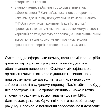
оформлення позики.
Виникли непередбачені труднощі з виплатою
заборгованості? Самі зв'яжіться з оператором, не
чекаючи дзвінка від представників компанії. Багато
МФО, в тому числі і компанія "Ваша Готівочка"
пропонують клієнтам, які тимчасово не можуть внести
черговий платіж, послугу пролонгацію. Сплативши лише
відсотки за дні користування позикою, можна
продовжити термін погашення ще на 16 днів.
Дуже швидко оформляти позику, коли терміново потрібні
гроші на картку, слід з розумінням необхідності її
обов'язкового повернення. Оскільки мікрофінансові
організації здійснюють свою діяльність виключно в
правовому полі, це дозволяє їм стягнути всю суму
заборгованості в судовому порядку. Пам'ятайте, що будь-
яке прострочення, що триває місяцями, може істотно
зіпсувати кредитну історію і знизити довіру МФО і
банківських установ. Сумлінні клієнти на особливому
рахунку. Своєчасне погашення заборгованості дозволяє