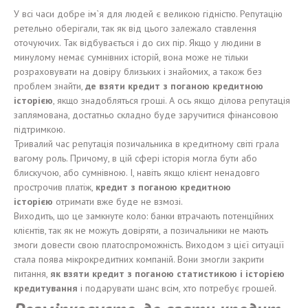
У всі часи добре ім`я для людей є великою гідністю. Репутацію
ретельно оберігали, так як від цього залежало ставлення
оточуючих. Так відбувається і до сих пір. Якщо у людини в
минулому немає сумнівних історій, вона може не тільки
розраховувати на довіру близьких і знайомих, а також без
проблем знайти,
де взяти кредит з поганою кредитною
історією
, якщо знадобляться гроші. А ось якщо ділова репутація
заплямована, достатньо складно буде заручитися фінансовою
підтримкою.
Тривалий час репутація позичальника в кредитному світі грала
вагому роль. Причому, в цій сфері історія могла бути або
блискучою, або сумнівною. І, навіть якщо клієнт ненадовго
прострочив платіж,
кредит з поганою кредитною
історією
отримати вже буде не взмозі.
Виходить, що це замкнуте коло: банки втрачають потенційних
клієнтів, так як не можуть довіряти, а позичальники не мають
змоги довести свою платоспроможність. Виходом з цієї ситуації
стала поява мікрокредитних компаній. Вони змогли закрити
питання,
як
взят
и
кредит
з
поганою статистикою і і
стор
ією
кредитування
і подарувати шанс всім, хто потребує грошей.