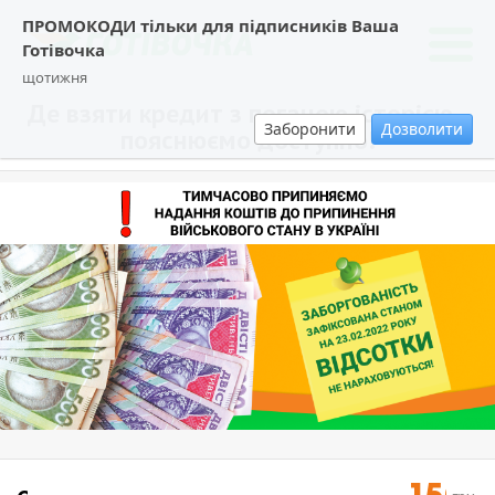
ПРОМОКОДИ тільки для підписників Ваша
Готівочка
щотижня
Де взяти кредит з поганою історією -
Заборонити
Дозволити
пояснюємо доступно!