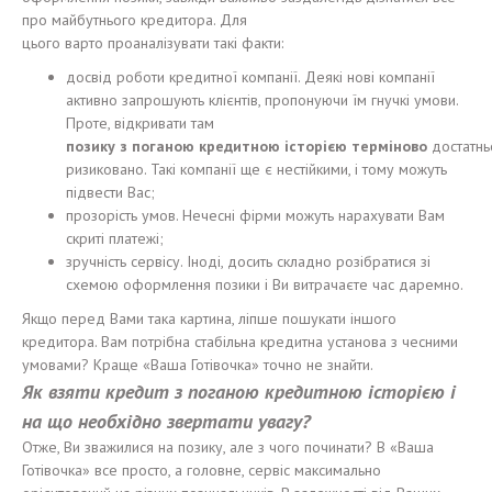
про майбутнього кредитора. Для
цього варто проаналізувати такі факти:
досвід роботи кредитної компанії. Деякі нові компанії
активно запрошують клієнтів, пропонуючи їм гнучкі умови.
Проте, відкривати там
позику
з
поганою
кредитно
ю
і
стор
ією
терміново
достатнь
ризиковано. Такі компанії ще є нестійкими, і тому можуть
підвести Вас;
прозорість умов. Нечесні фірми можуть нарахувати Вам
скриті платежі;
зручність сервісу. Іноді, досить складно розібратися зі
схемою оформлення позики і Ви витрачаєте час даремно.
Якщо перед Вами така картина, ліпше пошукати іншого
кредитора. Вам потрібна стабільна кредитна установа з чесними
умовами? Краще «Ваша Готівочка» точно не знайти.
Як взяти кредит з поганою кредитною історією і
на що необхідно звертати увагу?
Отже, Ви зважилися на позику, але з чого починати? В «Ваша
Готівочка» все просто, а головне, сервіс максимально