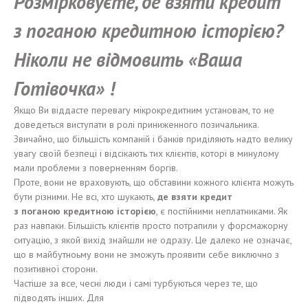
Розмірковуєте
, де взят
и
кредит
з
п
оганою
кредитно
ю
і
стор
ією
?
Н
і
ко
ли
не
відмовить
«
Ваша
Готівочка
»
!
Якщо Ви віддасте перевагу мікрокредитним установам, то не
доведеться виступати в ролі приниженного позичальника.
Звичайно, що більшість компаній і банків приділяють надто велику
увагу своїй безпеці і відсікають тих клієнтів, которі в минулому
мали проблеми з поверненням боргів.
Проте, вони не враховують, що обставини кожного клієнта можуть
бути різними. Не всі, хто шукають,
де взяти
кредит
з
п
оганою
кредитн
ою
і
сторією
, є постійними неплатниками. Як
раз навпаки. Більшість клієнтів просто потрапили у форсмажорну
ситуацію, з якой вихід знайшли не одразу. Це далеко не означає,
що в майбутноьму вони не зможуть проявити себе виключно з
позитивної сторони.
Частіше за все, чесні люди і самі турбуються через те, що
підводять інших. Для