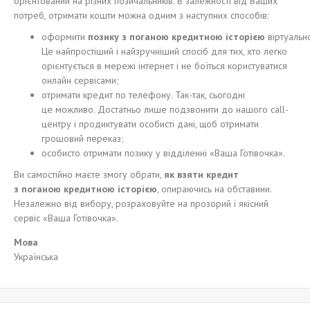
орієнтований на різних позичальників. В залежності від Ваших
потреб, отримати кошти можна одним з наступних способів:
оформити
позику
з
п
оганою
кредитно
ю
і
стор
ією
віртуально
Це найпростіший і найзручніший спосіб для тих, хто легко
орієнтується в мережі інтернет і не боїться користуватися
онлайн сервісами;
отримати кредит по телефону. Так-так, сьогодні
це можливо. Достатньо лише подзвонити до нашого call-
центру і продиктувати особисті дані, щоб отримати
грошовий переказ;
особисто отримати позику у відділенні «Ваша Готівочка».
Ви самостійно маєте змогу обрати,
я
к взят
и
кредит
з
п
оганою
кредитно
ю
і
стор
ією
, опираючись на обставини.
Незалежно від вибору, розраховуйте на прозорий і якісний
сервіс «Ваша Готівочка».
Мова
Українська