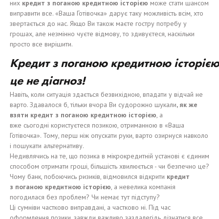
них
кредит
з
п
оганою
кредитно
ю
історією
може стати шансом
виправити все. «Ваша Готівочка» дарує таку можливість всім, хто
звертається до нас. Якщо Ви також маєте гостру потребу у
грошах, але незмінно чуєте відмову, то здивуєтеся, наскільки
просто все вирішити.
Кредит
з
п
оганою
кредитно
ю
і
стор
іє
це
не д
і
агноз!
Навіть, коли ситуація здається безвихідною, впадати у відчай не
варто. Здавалося б, тільки вчора Ви судорожно шукали
,
я
к
же
взят
и
кредит
з
п
оганою
кредитно
ю
і
стор
ією
, а
вже сьогодні користуєтеся позикою, отриманною в «Ваша
Готівочка». Тому, перш ніж опускати руки, варто озирнуся навколо
і пошукати альтернативу.
Недивлячись на те, що позика в мікрокредитній установі є єдиним
способом отримати гроші, більшість хвилюється - чи безпечно це?
Чому банк, побоючись ризиків, відмовился відкрити
кредит
з
п
оганою
кредитно
ю
і
стор
ією
, а невелика компанія
погодилася без проблем? Чи немає тут підступу?
Ці сумніви частково виправдані, а частково ні. Під час
оформлення позики, завжди важливо заздалегідь дізнатися все