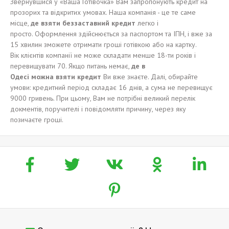
Звернувшися у «Ваша Готівочка» Вам запропонують кредит на
прозорих та відкритих умовах. Наша компанія - це те саме
місце,
де взят
и
безза
ставний
кредит
легко і
просто. Оформлення здійснюється за паспортом та ІПН, і вже за
15 хвилин зможете отримати гроші готівкою або на картку.
Вік клієнтів компанії не може складати менше 18-ти років і
перевищувати 70. Якщо питань немає,
де в
Одес
і
можн
а
взя
ти
кредит
Ви вже знаєте. Далі, обирайте
умови: кредитний період складає 16 днів, а сума не перевищує
9000 гривень. При цьому, Вам не потрібні великий перелік
докментів, поручителі і повідомляти причину, через яку
позичаєте гроші.