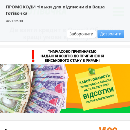
ПРОМОКОДИ тільки для підписників Ваша
Готівочка
щотижня
Де взяти кредит в Одесі? Обирайте
Заборонити
Дозволити
кращі умови кредитування