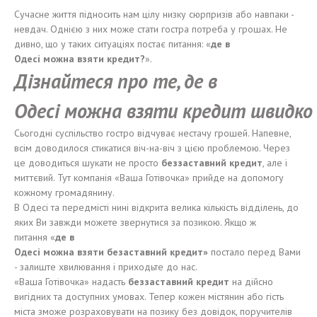
Сучасне життя підносить нам цілу низку сюрпризів або навпаки -
невдач. Однією з них може стати гостра потреба у грошах. Не
дивно, що у таких ситуаціях постає питання: «
де в
Одес
і
можн
а
взят
и
кредит
?
».
Дізнайтеся про те, де
в
Одес
і
можн
а
взят
и
кредит
швидко
Сьогодні суспільство гостро відчуває нестачу грошей. Напевне,
всім доводилося стикатися віч-на-віч з цією проблемою. Через
це доводиться шукати не просто
беззаставний
кредит
, але і
миттєвий. Тут компанія «Ваша Готівочка» прийде на допомогу
кожному громадянину.
В Одесі та передмісті нині відкрита велика кількість відділень, до
яких Ви завжди можете звернутися за позикою. Якщо ж
питання «
де в
Одес
і
можн
а
взят
и
беза
ставний
кредит
»
постало перед Вами
- залиште хвилювання і приходьте до нас.
«Ваша Готівочка» надасть
беззаставний
кредит
на дійсно
вигідних та доступних умовах. Тепер кожен містянин або гість
міста зможе розраховувати на позику без довідок, поручителів