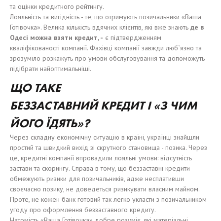
та оцінки кредитного рейтингу.
Лояльність та вигідність - те, що отримують позичальники «Ваша
Готівочка». Велика кількість вдячних клієнтів, які вже знають
де в
Одес
і
можн
а
взят
и
кредит
, -
є підтвердженням
кваліфікованості компанії. Фахівці компанії завжди люб`язно та
зрозуміло розкажуть про умови обслуговування та допоможуть
підібрати найоптимальніші.
Щ
О ТАКЕ
БЕЗЗА
СТАВНИЙ
КРЕДИТ
І
«
З ЧИМ
ЙОГО ЇДЯТЬ
»
?
Через складну економічну ситуацію в країні, українці знайшли
простий та швидкий вихід зі скрутного становища - позика. Через
це, кредитні компанії впровадили лояльні умови: відсутність
застави та скорингу. Справа в тому, що беззаставні кредити
обмежують ризики для позичальників, адже несплативши
своєчасно позику, не доведеться ризикувати власним майном.
Проте, не кожен банк готовий так легко укласти з позичальником
угоду про оформлення беззаставного кредиту.
Натомість «Ваша Готівочка» добре розуміє, які матеріальні