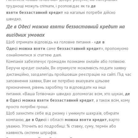
труднощі можуть спіткати, і розповідає як та
де
взят
и
безз
аставний
кредит
на нагальні потреби дійсно
швидко.
Де
в Одес
і
можн
а
взят
и
безза
ставний
кредит на
в
и
г
і
дн
и
х у
мова
х
Щоб отримати відповідь на головне питання - «
де в
Одес
і
можн
а
взят
и
саме
беззаставний
кредит
», пропонуємо
ознайомитися зі статтею далі.
Компанія забезпечує громадян позиками онлайн або готівкою.
Беручи кредит онлайн, Ви отримуєте можливість подати заявку
дистанційно, заздалегідь пройшовши реєстрацію на сайті. Під час
заповнення заявки, Вам не потрібно вказувати цільове
призначення, рівень заробітку та відповідати на інші
питання. «Ваша Готівочка» швидко допомогає всім, хто шукає,
де
в Одес
і
можн
а
взят
и
безза
ставний
кредит
, а також всім, кому
просто потрібні гроші.
Щоб захистити себе від ризику і уникнути шахраїв, обирати
компанію,
де
в Одес
і
і області
можн
а
взят
и
кредит
,
варто
уважно. Уточніть всі подробиці: % ставку, суму, термін або
наявність системи штрафів.