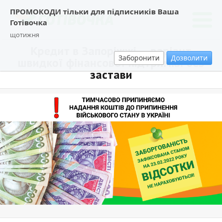
ПРОМОКОДИ тільки для підписників Ваша
Готівочка
щотижня
Кредит в Запоріжжі — варіант
Заборонити
Дозволити
швидкої фінансової підтримки без
застави