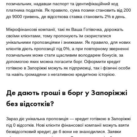
позичальник, надавши паспорт та ідентифікаційний код
платника податків. Як правило, сума позики становить від 200
до 9000 гривень, де відсоткова ставка становить 2% в день.
Мікрофінансові компанії, такі як Ваша Готівочка, дорожать
своїми клієнтами, тому пропонують їм скористатися
унікальними пропозиціями і знижками. Як правило, для нових
клієнтів діють пропозиції під 0%, а при повторному зверненні
позичальник може стати щасливим володарем бонусів, за
допомогою яких можна погасити борг. Оформити кредит
готівкою в Запоріжжі можуть як підприємці, так і фізичні особи
та навіть громадяни з негативною кредитною історією.
Де дають гроші в борг у Запоріжжі
без відсотків?
Зараз діє унікальна пропозиція — кредит готівкою в Запоріжжі
під 0 відсотків. Нові клієнти фінансової компанії можуть взяти
безвідсотковий кредит, де б вони не знаходилися. Заявки