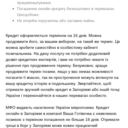
працевлаштування.
Погашення онлайн кредиту безкоштовно в терміналах.
Цілодобово.
Не потрібні поручитель або заставне майно.
Кредит оформляється терміном на 16 днів. Можна
продовжити його, за вашим вибором, на такий же термін. Це
можна зробити самостійно в особистому кабінеті
позичальника. На дану послугу не потрібен додатковий
дозвіл кредитних експертів, і вам не потрібно чекати їх
рішення про продовження терміну. Безумовно, краще
продовжити термін позики, якщо у вас немає можливості
погасити її вчасно, так як прострочення можуть вплинути на
вашу кредитну історію в подальшому. Звертайтеся, щоб
отримати зручний онлайн кредит в Запоріжжі або іншій точці
України і переконайтеся в наших перевагах особисто.
МФО видають населенню України мікропозики. Кредит
онлайн в Запоріжжі в компанії Ваша Готівочка є невеликою
позикою з терміном погашення не більше 16 днів. Отримати
гроші в борг у Запоріжжі може кожен працюючий