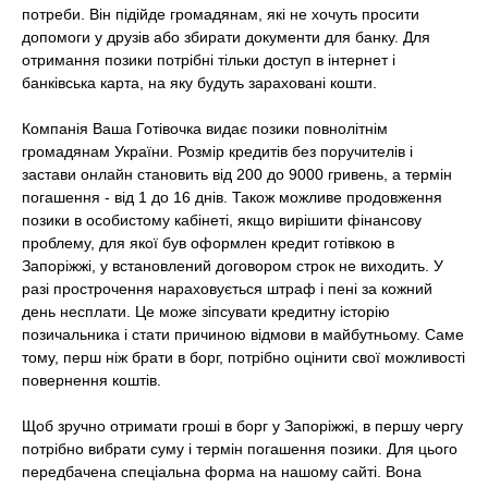
потреби. Він підійде громадянам, які не хочуть просити
допомоги у друзів або збирати документи для банку. Для
отримання позики потрібні тільки доступ в інтернет і
банківська карта, на яку будуть зараховані кошти.
Компанія Ваша Готівочка видає позики повнолітнім
громадянам України. Розмір кредитів без поручителів і
застави онлайн становить від 200 до 9000 гривень, а термін
погашення - від 1 до 16 днів. Також можливе продовження
позики в особистому кабінеті, якщо вирішити фінансову
проблему, для якої був оформлен кредит готівкою в
Запоріжжі, у встановлений договором строк не виходить. У
разі прострочення нараховується штраф і пені за кожний
день несплати. Це може зіпсувати кредитну історію
позичальника і стати причиною відмови в майбутньому. Саме
тому, перш ніж брати в борг, потрібно оцінити свої можливості
повернення коштів.
Щоб зручно отримати гроші в борг у Запоріжжі, в першу чергу
потрібно вибрати суму і термін погашення позики. Для цього
передбачена спеціальна форма на нашому сайті. Вона