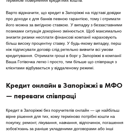
терміном повернення кредитних коштів.
Варто відзначити, що кредит в Запоріжжі на підставі довідки
про доходи є для банків певною гарантією, тому і отримати
його можна за вигідною ставкою. У випадку з беззаставними
позиками ситуація докорінно змінюється. Щоб максимально
знизити ризики несплати фінансові компанії нараховують
більш високу процентну ставку. У будь-якому випадку, перш
ніж підписувати договір слід ретельно вивчити всі умови
кредитування. Отримати гроші в борг у Запоріжжі в компанії
Ваша Готівочка легко і просто, тим більше що співпраця з
клієнтами відбувається у віддаленому режимі.
Кредит онлайн в Запоріжжі в МФО
— переваги співпраці
Кредит в Запоріжжі без поручителів онлайн — це найбільш
вірне рішення для тих, кому терміново потрібні кошти на
покупку, ремонт, лікування, навчання, відпочинок, погашення
зобов'язань за раніше укладеними договорами або інші