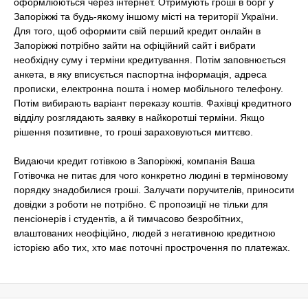
оформлюються через інтернет. Отримують гроші в борг у
Запоріжжі та будь-якому іншому місті на території України.
Для того, щоб оформити свій перший кредит онлайн в
Запоріжжі потрібно зайти на офіційний сайт і вибрати
необхідну суму і терміни кредитування. Потім заповнюється
анкета, в яку вписується паспортна інформація, адреса
прописки, електронна пошта і номер мобільного телефону.
Потім вибирають варіант переказу коштів. Фахівці кредитного
відділу розглядають заявку в найкоротші терміни. Якщо
рішення позитивне, то гроші зараховуються миттєво.
Видаючи кредит готівкою в Запоріжжі, компанія Ваша
Готівочка не питає для чого конкретно людині в терміновому
порядку знадобилися гроші. Залучати поручителів, приносити
довідки з роботи не потрібно. Є пропозиції не тільки для
пенсіонерів і студентів, а й тимчасово безробітних,
влаштованих неофіційно, людей з негативною кредитною
історією або тих, хто має поточні прострочення по платежах.