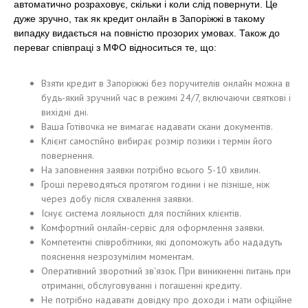
автоматично розраховує, скільки і коли слід повернути. Це
дуже зручно, так як кредит онлайн в Запоріжжі в такому
випадку видається на повністю прозорих умовах. Також до
переваг співпраці з МФО відноситься те, що:
Взяти кредит в Запоріжжі без поручителів онлайн можна в
будь-який зручний час в режимі 24/7, включаючи святкові і
вихідні дні.
Ваша Готівочка не вимагає надавати скани документів.
Клієнт самостійно вибирає розмір позики і термін його
повернення.
На заповнення заявки потрібно всього 5-10 хвилин.
Гроші переводяться протягом години і не пізніше, ніж
через добу після схвалення заявки.
Існує система лояльності для постійних клієнтів.
Комфортний онлайн-сервіс для оформлення заявки.
Компетентні співробітники, які допоможуть або нададуть
пояснення незрозумілим моментам.
Оперативний зворотний зв'язок. При виникненні питань при
отриманні, обслуговуванні і погашенні кредиту.
Не потрібно надавати довідку про доходи і мати офіційне