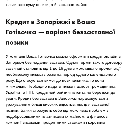
тільки всю суму позики, а й заставне майно.
Кредит в Запоріжжі в Ваша
Готівочка — варіант беззаставної
позики
У компанії Ваша Готівочка можна оформити кредит онлайн в
Запоріжжі без надання застави. Однак термін такого договору
зазвичай становить від 1 до 16 днів з можливістю пролонгації
необмежену кількість разів на період одного календарного
року. Що стосується вимог до позичальника, то вони
мінімальні. Необхідно надати тільки паспорт громадянина
України та ІПН. Кредитний рейтинг клієнта не береться до
уваги. Кредит без застави в Запоріжжі нараховується з
урахуванням більш високих відсотків, ніж для заставної
позики. Банки страхують себе від можливих проблем з
недобросовісними платниками їх майном, а фінансові
компанії високими процентними ставками і коротким