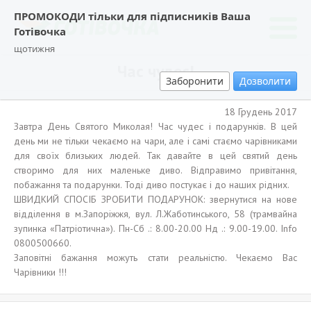
ПРОМОКОДИ тільки для підписників Ваша
Готівочка
щотижня
Час чудес!
Заборонити
Дозволити
18 Грудень 2017
Завтра День Святого Миколая! Час чудес і подарунків. В цей
день ми не тільки чекаємо на чари, але і самі стаємо чарівниками
для своїх близьких людей. Так давайте в цей святий день
створимо для них маленьке диво. Відправимо привітання,
побажання та подарунки. Тоді диво постукає і до наших рідних.
ШВИДКИЙ СПОСІБ ЗРОБИТИ ПОДАРУНОК: звернутися на нове
відділення в м.Запоріжжя, вул. Л.Жаботинського, 58 (трамвайна
зупинка «Патріотична»). Пн-Сб .: 8.00-20.00 Нд .: 9.00-19.00. Info
0800500660.
Заповітні бажання можуть стати реальністю. Чекаємо Вас
Чарівники !!!