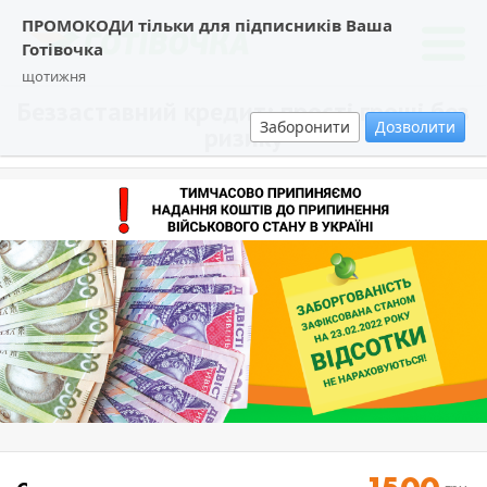
ПРОМОКОДИ тільки для підписників Ваша
Готівочка
щотижня
Беззаставний кредит: прості гроші без
Заборонити
Дозволити
ризику