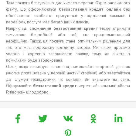
Така послуга безсумнівно дає чимало переваг. Окрім очевидного
факту, що оформлюється
беззаставний кредит онлайн
без
обов’язкової особистої присутності у відділенні компанії і
перевірок, послуга має багато інших плюсів.
Наприклад,
споживчий беззаставний кредит
може отримати
тимчасово безробітній або той, хто працевлаштований
неофіційно. Також, ця послуга стане оптимальним рішенням для
тих, хто має неідеальну кредитну історію. Ми тільки просимо
уважно і коректно заповнювати заявку, тому як анкета з
помилками буде заблокована.
Отже, якщо виникнуть запитання, замовляйте зворотній дзвінок
(кнопка розташована у верхній частині сторінки) або звертайтеся
до служби техпідтримки, їх контакти Ви знайдете на сайті.
Оформлюйте
безза
ставний
кредит
через сайт компанії «Ваша
Готівочка» цілодобово.