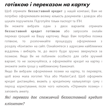
готівкою і переказом на картку
Щоб отримати
безза
ставний
кредит
у нашій компанії, Вам не
потрібно оформлювати велику кількість документів і довідок або
шукати поручителя. Підготуйте тільки паспорт та ІПН.
Ви можете вибрати один з двох варіантів: отримати
беззаставний
кредит
готівкою
або запросити онлайн
переказ грошей на Вашу карточку. Якщо Вам потрібна позика
готівкою, то розпочинайте процедуру оформлення з
розділу «Контакти» на сайті. Ознайомтеся з адресами найближчих
відділень і виберіть те, до якого буде зручно звернутися за
позикою. Якщо Ви не побачили особисто для себе зручний
варіант, то не засмучуйтеся, а оформлюйте кредит на картку і
зможете зняти гроші у найближчому банкоматі.
Якщо Ви вибрали оформлення позики на картку, то перевірте,
щоб вона мала логотип Visa або MasterCard. Щоб оформити
кредит дистанційно, вкажіть у кредитному калькуляторі суму і
період користування, після чого натисніть «Отримати позику» і
заповніть анкету.
Які переваги дає споживчий беззаставний кредит
клієнтам?