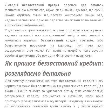
Сьогодні
беззаставний
кредит
здається для багатьох
фантастичною можливістю, адже люди звикли до того, що гроші
можна отримати тільки під заставу коштовного майна. Але,
надання застави все одно не перестає хвилювати позичальників і
є об’єктивно небезпечним.
У цій статті ми пропонуємо поговорити про те, які існують ризики
надання застави і про альтернативний вихід з цієї ситуації -
можливість отримати
беззаставний
кредит
готівкою
або
безготівковим переказом на карточку. Тим паче, для
оформлення такої позики Вам навіть не потрібно підготовувати
особливі документи або володіти фінансовими навичками.
Як працює беззаставний кредит:
розглядаємо детально
Для початку розглянемо, що таке
беззаставний кредит
і яку
користь він може Вам принести. Як ми уявляємо собі кредит? Для
людини, яка не глибоко занурювалася в тему фінансових послуг,
оформлення кредиту асоціюється з ситуацією, коли вона
приходить у банк, заповнює масу паперів і в одному з них вказує:
«Я забов’язуюсь повернути гроші вчасно, а у якості гарантії