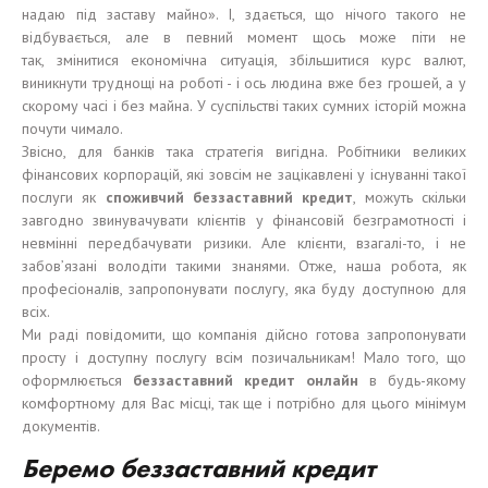
надаю під заставу майно». І, здається, що нічого такого не
відбувається, але в певний момент щось може піти не
так, змінитися економічна ситуація, збільшитися курс валют,
виникнути труднощі на роботі - і ось людина вже без грошей, а у
скорому часі і без майна. У суспільстві таких сумних історій можна
почути чимало.
Звісно, для банків така стратегія вигідна. Робітники великих
фінансових корпорацій, які зовсім не зацікавлені у існуванні такої
послуги як
споживчий
безза
ставний
кредит
, можуть скільки
завгодно звинувачувати клієнтів у фінансовій безграмотності і
невмінні передбачувати ризики. Але клієнти, взагалі-то, і не
забов’язані володіти такими знанями. Отже, наша робота, як
професіоналів, запропонувати послугу, яка буду доступною для
всіх.
Ми раді повідомити, що компанія дійсно готова запропонувати
просту і доступну послугу всім позичальникам! Мало того, що
оформлюється
безза
ставний
кредит онлайн
в будь-якому
комфортному для Вас місці, так ще і потрібно для цього мінімум
документів.
Беремо беззаставний кредит